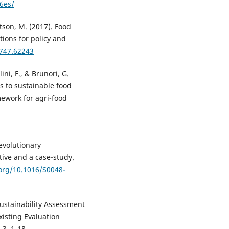
6es/
tson, M. (2017). Food
tions for policy and
0747.62243
olini, F., & Brunori, G.
s to sustainable food
mework for agri-food
 evolutionary
tive and a case-study.
.org/10.1016/S0048-
Sustainability Assessment
isting Evaluation
 3, 1-18.