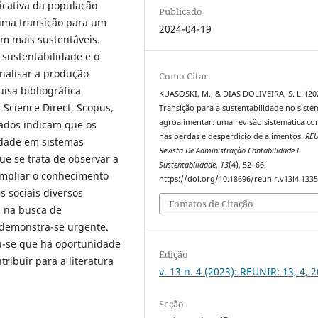
ficativa da população
Publicado
uma transição para um
2024-04-19
m mais sustentáveis.
 sustentabilidade e o
nalisar a produção
Como Citar
uisa bibliográfica
KUASOSKI, M., & DIAS DOLIVEIRA, S. L. (20
Science Direct, Scopus,
Transição para a sustentabilidade no siste
agroalimentar: uma revisão sistemática co
tados indicam que os
nas perdas e desperdício de alimentos.
RE
lidade em sistemas
Revista De Administração Contabilidade E
e se trata de observar a
Sustentabilidade
,
13
(4), 52–66.
ampliar o conhecimento
https://doi.org/10.18696/reunir.v13i4.133
 sociais diversos
Fomatos de Citação
, na busca de
demonstra-se urgente.
ou-se que há oportunidade
Edição
ribuir para a literatura
v. 13 n. 4 (2023): REUNIR: 13, 4, 
Seção