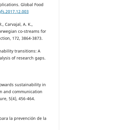
mplications. Global Food
gfs.2017.12.003
., Carvajal, A. K.,
orwegian co-streams for
ction, 172, 3864-3873.
ability transitions: A
lysis of research gaps.
 towards sustainability in
ion and communication
ure, 5(4), 456-464.
para la prevención de la