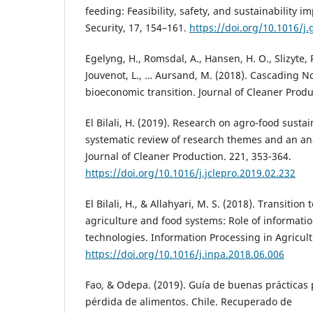
feeding: Feasibility, safety, and sustainability i
Security, 17, 154–161.
https://doi.org/10.1016/j.
Egelyng, H., Romsdal, A., Hansen, H. O., Slizyte, R
Jouvenot, L., … Aursand, M. (2018). Cascading N
bioeconomic transition. Journal of Cleaner Produ
El Bilali, H. (2019). Research on agro-food sustain
systematic review of research themes and an ana
Journal of Cleaner Production. 221, 353-364.
https://doi.org/10.1016/j.jclepro.2019.02.232
El Bilali, H., & Allahyari, M. S. (2018). Transition
agriculture and food systems: Role of informat
technologies. Information Processing in Agricult
https://doi.org/10.1016/j.inpa.2018.06.006
Fao, & Odepa. (2019). Guía de buenas prácticas 
pérdida de alimentos. Chile. Recuperado de