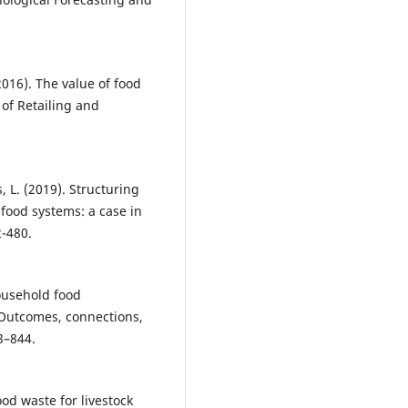
 (2016). The value of food
 of Retailing and
, L. (2019). Structuring
-food systems: a case in
2-480.
household food
Outcomes, connections,
3–844.
ood waste for livestock