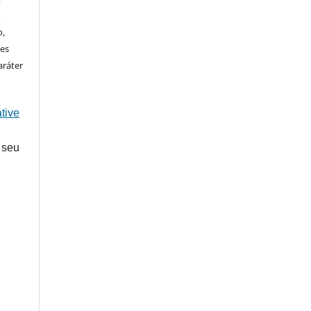
o
o,
ões
aráter
tive
 seu