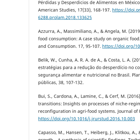
Pérdidas y Desperdicios de Alimentos en México. 
American Studies, 17(33), 168-197.
https://doi.o
6288.prolam.2018.133625
Azzurra, A., Massimiliano, A., & Angela, M. (201
food consumption: A case study on organic food
and Consumption. 17, 95-107.
https://doi.org/1
Belik, W., Cunha, A. R. A. de A., & Costa, L. A. (2
estratégias para a redução do desperdício no co
segurança alimentar e nutricional no Brasil. Pla
públicas, 38, 107-132.
Bui, S., Cardona, A., Lamine, C., & Cerf, M. (2016)
transitions: Insights on processes of niche-reg
reconfiguration in agri-food systems. Journal of 
https://doi.org/10.1016/j.jrurstud.2016.10.003
Capasso, M., Hansen, T., Heiberg, J., Klitkou, A.,
growth – A synthesis of scientific findings. Tec