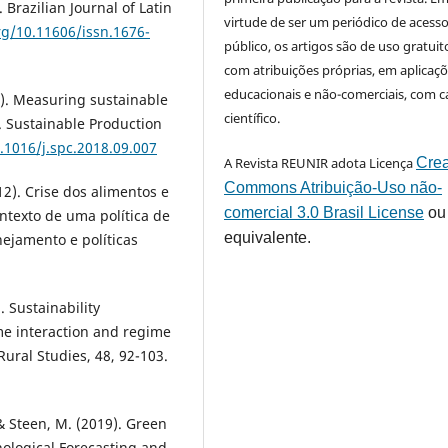
Brazilian Journal of Latin
virtude de ser um periódico de acess
rg/10.11606/issn.1676-
público, os artigos são de uso gratuit
com atribuições próprias, em aplicaç
educacionais e não-comerciais, com c
9). Measuring sustainable
científico.
. Sustainable Production
0.1016/j.spc.2018.09.007
A Revista REUNIR adota Licença
Crea
Commons Atribuição-Uso não-
012). Crise dos alimentos e
comercial 3.0 Brasil License
ou
ntexto de uma política de
equivalente.
nejamento e políticas
. Sustainability
ime interaction and regime
Rural Studies, 48, 92-103.
 & Steen, M. (2019). Green
hnological Forecasting and