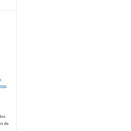
e
a
-
ense
.
ados
os de
m