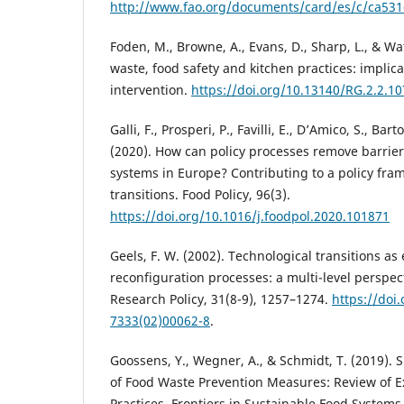
http://www.fao.org/documents/card/es/c/ca531
Foden, M., Browne, A., Evans, D., Sharp, L., & Wa
waste, food safety and kitchen practices: implica
intervention.
https://doi.org/10.13140/RG.2.2.1
Galli, F., Prosperi, P., Favilli, E., D’Amico, S., Bart
(2020). How can policy processes remove barrier
systems in Europe? Contributing to a policy fra
transitions. Food Policy, 96(3).
https://doi.org/10.1016/j.foodpol.2020.101871
Geels, F. W. (2002). Technological transitions as
reconfiguration processes: a multi-level perspec
Research Policy, 31(8-9), 1257–1274.
https://doi
7333(02)00062-8
.
Goossens, Y., Wegner, A., & Schmidt, T. (2019). 
of Food Waste Prevention Measures: Review of Ex
Practices. Frontiers in Sustainable Food Systems,