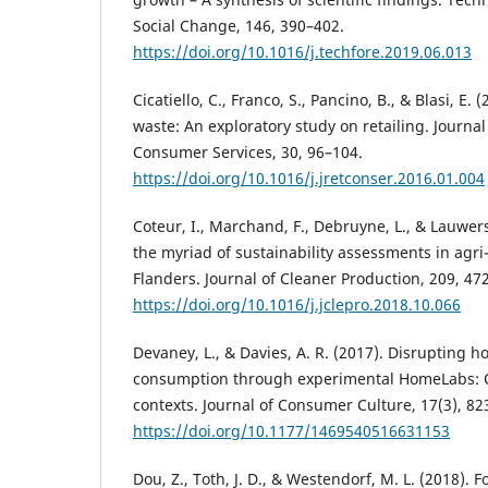
Social Change, 146, 390–402.
https://doi.org/10.1016/j.techfore.2019.06.013
Cicatiello, C., Franco, S., Pancino, B., & Blasi, E.
waste: An exploratory study on retailing. Journal
Consumer Services, 30, 96–104.
https://doi.org/10.1016/j.jretconser.2016.01.004
Coteur, I., Marchand, F., Debruyne, L., & Lauwers
the myriad of sustainability assessments in agri
Flanders. Journal of Cleaner Production, 209, 47
https://doi.org/10.1016/j.jclepro.2018.10.066
Devaney, L., & Davies, A. R. (2017). Disrupting 
consumption through experimental HomeLabs: 
contexts. Journal of Consumer Culture, 17(3), 82
https://doi.org/10.1177/1469540516631153
Dou, Z., Toth, J. D., & Westendorf, M. L. (2018). F