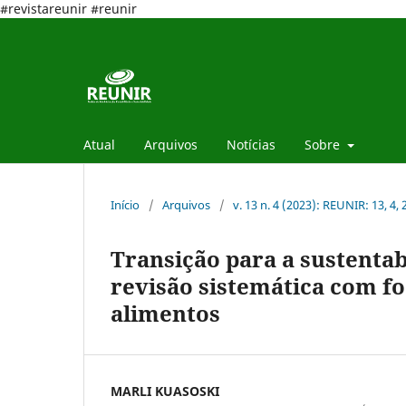
#revistareunir #reunir
Atual
Arquivos
Notícias
Sobre
Início
/
Arquivos
/
v. 13 n. 4 (2023): REUNIR: 13, 4,
Transição para a sustenta
revisão sistemática com fo
alimentos
MARLI KUASOSKI