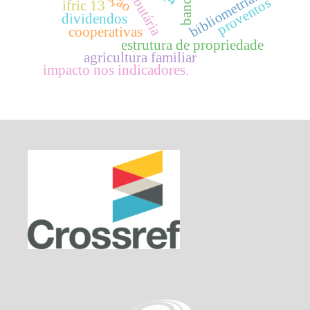
bancos
bibliometria.
proventos
ifric 13
dividendos
cooperativas
estrutura de propriedade
agricultura familiar
impacto nos indicadores.