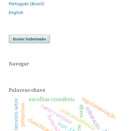
Português (Brasil)
English
Enviar Submissão
Navegar
Palavras-chave
regulamentação
escolhas contábeis
terceiro setor
pesquisas.
ramo varejista
oscip
tributação
crise econômica
Área tributária
classificação
icpc 14