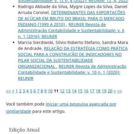
Sustentabilidade: v. 12 n. 4 (2022): REUNIR: 12, 4, 2022
Rodrigo Abbade da Silva, Mygre Lopes da Silva, Daniel
Arruda Coronel,
DETERMINANTES DAS EXPORTAÇÕES
DE AÇÚCAR EM BRUTO DO BRASIL PARA O MERCADO
INDIANO (1999 A 2010)
,
REUNIR Revista de
Administração Contabilidade e Sustentabilidade: v. 6
n. 1 (2016): REUNIR
Marcia Sierdovski, Silvio Roberto Stefano, Sandra Mara
de Andrade,
RELAÇÃO DA ESTRATÉGIA COMO PRÁTICA
SOCIAL PARA A CONSTRUÇÃO DE INDICADORES NO
PILAR SOCIAL DA SUSTENTABILIDADE
ORGANIZACIONAL
,
REUNIR Revista de Administração
Contabilidade e Sustentabilidade: v. 10 n. 1 (2020):
REUNIR
<<
<
1
2
3
4
5
6
7
8
9
10
11
12
13
14
15
16
17
18
19
20
>
>>
Você também pode
iniciar uma pesquisa avançada por
similaridade
para este artigo.
Edição Atual