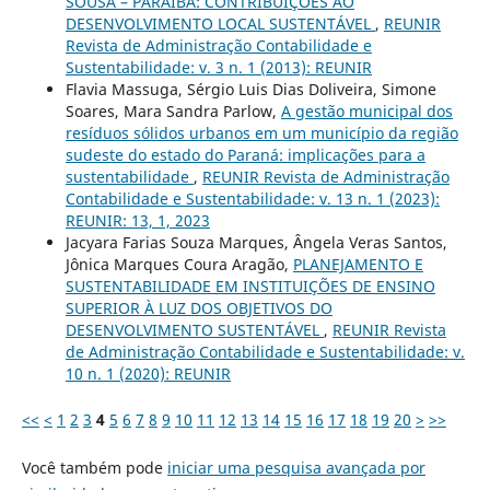
SOUSA – PARAÍBA: CONTRIBUIÇÕES AO
DESENVOLVIMENTO LOCAL SUSTENTÁVEL
,
REUNIR
Revista de Administração Contabilidade e
Sustentabilidade: v. 3 n. 1 (2013): REUNIR
Flavia Massuga, Sérgio Luis Dias Doliveira, Simone
Soares, Mara Sandra Parlow,
A gestão municipal dos
resíduos sólidos urbanos em um município da região
sudeste do estado do Paraná: implicações para a
sustentabilidade
,
REUNIR Revista de Administração
Contabilidade e Sustentabilidade: v. 13 n. 1 (2023):
REUNIR: 13, 1, 2023
Jacyara Farias Souza Marques, Ângela Veras Santos,
Jônica Marques Coura Aragão,
PLANEJAMENTO E
SUSTENTABILIDADE EM INSTITUIÇÕES DE ENSINO
SUPERIOR À LUZ DOS OBJETIVOS DO
DESENVOLVIMENTO SUSTENTÁVEL
,
REUNIR Revista
de Administração Contabilidade e Sustentabilidade: v.
10 n. 1 (2020): REUNIR
<<
<
1
2
3
4
5
6
7
8
9
10
11
12
13
14
15
16
17
18
19
20
>
>>
Você também pode
iniciar uma pesquisa avançada por