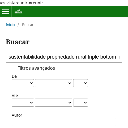
#revistareunir #reunir
Início
/
Buscar
Buscar
Filtros avançados
De
Até
Autor