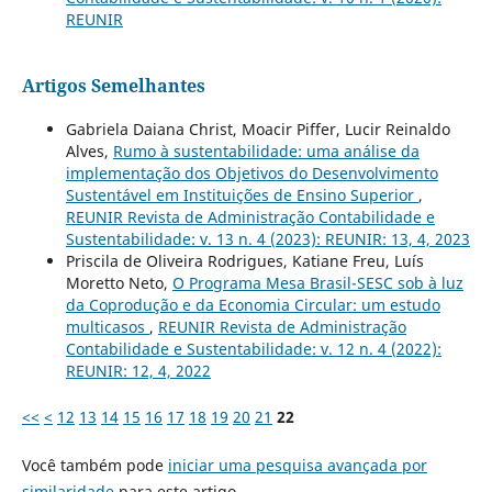
REUNIR
Artigos Semelhantes
Gabriela Daiana Christ, Moacir Piffer, Lucir Reinaldo
Alves,
Rumo à sustentabilidade: uma análise da
implementação dos Objetivos do Desenvolvimento
Sustentável em Instituições de Ensino Superior
,
REUNIR Revista de Administração Contabilidade e
Sustentabilidade: v. 13 n. 4 (2023): REUNIR: 13, 4, 2023
Priscila de Oliveira Rodrigues, Katiane Freu, Luís
Moretto Neto,
O Programa Mesa Brasil-SESC sob à luz
da Coprodução e da Economia Circular: um estudo
multicasos
,
REUNIR Revista de Administração
Contabilidade e Sustentabilidade: v. 12 n. 4 (2022):
REUNIR: 12, 4, 2022
<<
<
12
13
14
15
16
17
18
19
20
21
22
Você também pode
iniciar uma pesquisa avançada por
similaridade
para este artigo.