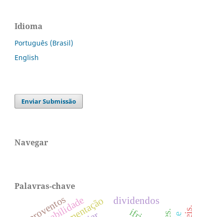
Idioma
Português (Brasil)
English
Enviar Submissão
Navegar
Palavras-chave
proventos
sustentabilidade
regulamentação
dividendos