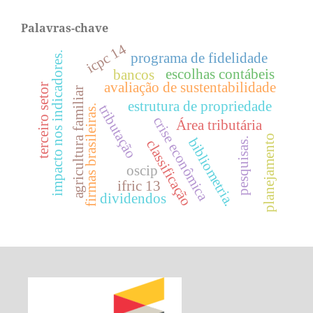
Palavras-chave
icpc 14
impacto nos indicadores.
programa de fidelidade
escolhas contábeis
bancos
avaliação de sustentabilidade
terceiro setor
agricultura familiar
estrutura de propriedade
tributação
firmas brasileiras.
crise econômica
Área tributária
planejamento
bibliometria.
pesquisas.
classificação
oscip
ifric 13
dividendos