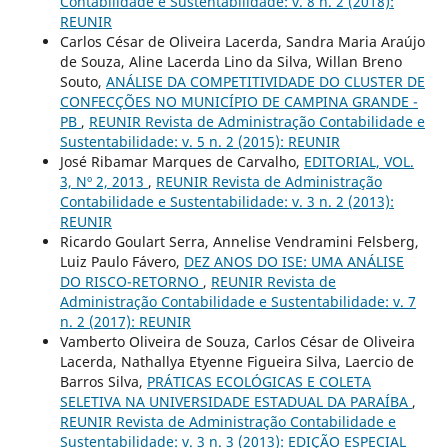
Contabilidade e Sustentabilidade: v. 8 n. 2 (2018):
REUNIR
Carlos César de Oliveira Lacerda, Sandra Maria Araújo
de Souza, Aline Lacerda Lino da Silva, Willan Breno
Souto,
ANÁLISE DA COMPETITIVIDADE DO CLUSTER DE
CONFECÇÕES NO MUNICÍPIO DE CAMPINA GRANDE -
PB
,
REUNIR Revista de Administração Contabilidade e
Sustentabilidade: v. 5 n. 2 (2015): REUNIR
José Ribamar Marques de Carvalho,
EDITORIAL, VOL.
3, Nº 2, 2013
,
REUNIR Revista de Administração
Contabilidade e Sustentabilidade: v. 3 n. 2 (2013):
REUNIR
Ricardo Goulart Serra, Annelise Vendramini Felsberg,
Luiz Paulo Fávero,
DEZ ANOS DO ISE: UMA ANÁLISE
DO RISCO-RETORNO
,
REUNIR Revista de
Administração Contabilidade e Sustentabilidade: v. 7
n. 2 (2017): REUNIR
Vamberto Oliveira de Souza, Carlos César de Oliveira
Lacerda, Nathallya Etyenne Figueira Silva, Laercio de
Barros Silva,
PRÁTICAS ECOLÓGICAS E COLETA
SELETIVA NA UNIVERSIDADE ESTADUAL DA PARAÍBA
,
REUNIR Revista de Administração Contabilidade e
Sustentabilidade: v. 3 n. 3 (2013): EDIÇÃO ESPECIAL