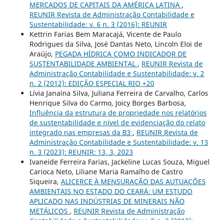
MERCADOS DE CAPITAIS DA AMÉRICA LATINA
,
REUNIR Revista de Administração Contabilidade e
Sustentabilidade: v. 6 n. 3 (2016): REUNIR
Kettrin Farias Bem Maracajá, Vicente de Paulo
Rodrigues da Silva, José Dantas Neto, Lincoln Eloi de
Araújo,
PEGADA HÍDRICA COMO INDICADOR DE
SUSTENTABILIDADE AMBIENTAL
,
REUNIR Revista de
Administração Contabilidade e Sustentabilidade: v. 2
n. 2 (2012): EDIÇÃO ESPECIAL RIO +20
Lívia Janaína Silva, Juliana Ferreira de Carvalho, Carlos
Henrique Silva do Carmo, Joicy Borges Barbosa,
Influência da estrutura de propriedade nos relatórios
de sustentabilidade e nível de evidenciação do relato
integrado nas empresas da B3
,
REUNIR Revista de
Administração Contabilidade e Sustentabilidade: v. 13
n. 3 (2023): REUNIR: 13, 3, 2023
Ivaneide Ferreira Farias, Jackeline Lucas Souza, Miguel
Carioca Neto, Liliane Maria Ramalho de Castro
Siqueira,
ALICERCE À MENSURAÇÃO DAS AUTUAÇÕES
AMBIENTAIS NO ESTADO DO CEARÁ: UM ESTUDO
APLICADO NAS INDÚSTRIAS DE MINERAIS NÃO
METÁLICOS
,
REUNIR Revista de Administração