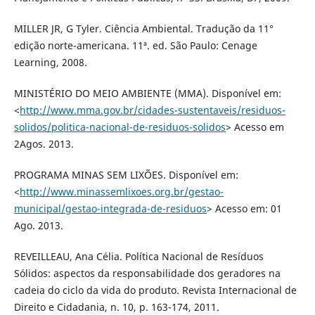
MILLER JR, G Tyler. Ciência Ambiental. Tradução da 11°
edição norte-americana. 11ª. ed. São Paulo: Cenage
Learning, 2008.
MINISTÉRIO DO MEIO AMBIENTE (MMA). Disponível em:
<
http://www.mma.gov.br/cidades-sustentaveis/residuos-
solidos/politica-nacional-de-residuos-solidos
> Acesso em
2Agos. 2013.
PROGRAMA MINAS SEM LIXÕES. Disponível em:
<
http://www.minassemlixoes.org.br/gestao-
municipal/gestao-integrada-de-residuos
> Acesso em: 01
Ago. 2013.
REVEILLEAU, Ana Célia. Política Nacional de Resíduos
Sólidos: aspectos da responsabilidade dos geradores na
cadeia do ciclo da vida do produto. Revista Internacional de
Direito e Cidadania, n. 10, p. 163-174, 2011.