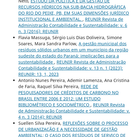
Neto,
ESTUDO DA POLÍTICA E DA GESTÃO DE
RECURSOS HÍDRICOS NA SUB-BACIA HIDROGRÁFICA
DO RIO DO PEIXE, PB, EM SUAS DIMENSÕES JURÍDICO
INSTITUCIONAL E AMBIENTAL.
,
REUNIR Revista de
Administração Contabilidade e Sustentabilidade: v. 6
n. 3 (2016): REUNIR
Flavia Massuga, Sérgio Luis Dias Doliveira, Simone
Soares, Mara Sandra Parlow,
A gestão municipal dos
resíduos sólidos urbanos em um município da região
sudeste do estado do Paraná: implicações para a
sustentabilidade
,
REUNIR Revista de Administração
Contabilidade e Sustentabilidade: v. 13 n. 1 (2023):
REUNIR: 13, 1, 2023
Antonio Nunes Pereira, Ademir Lamenza, Ana Cristina
de Faria, Raquel Silva Pereira,
REDE DE
PESQUISADORES DE CRÉDITOS DE CARBONO NO
BRASIL ENTRE 2006 E 2012: UM ESTUDO
BIBLIOMÉTRICO E SOCIOMÉTRICO
,
REUNIR Revista
de Administração Contabilidade e Sustentabilidade: v.
4 n. 3 (2014): REUNIR
Suellen Silva Pereira,
REFLEXÕES SOBRE O PROCESSO
DE URBANIZAÇÃO E A NECESSIDADE DE GESTÃO
AMBIENTAL: O CASO DOS RESÍDUOS DE SERVIÇO DE