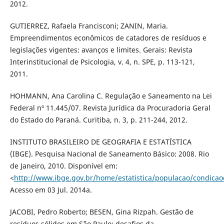
2012.
GUTIERREZ, Rafaela Francisconi; ZANIN, Maria.
Empreendimentos econômicos de catadores de resíduos e
legislações vigentes: avanços e limites. Gerais: Revista
Interinstitucional de Psicologia, v. 4, n. SPE, p. 113-121,
2011.
HOHMANN, Ana Carolina C. Regulação e Saneamento na Lei
Federal nº 11.445/07. Revista Jurídica da Procuradoria Geral
do Estado do Paraná. Curitiba, n. 3, p. 211-244, 2012.
INSTITUTO BRASILEIRO DE GEOGRAFIA E ESTATÍSTICA
(IBGE). Pesquisa Nacional de Saneamento Básico: 2008. Rio
de Janeiro, 2010. Disponível em:
<
http://www.ibge.gov.br/home/estatistica/populacao/condic
Acesso em 03 Jul. 2014a.
JACOBI, Pedro Roberto; BESEN, Gina Rizpah. Gestão de
resíduos sólidos em São Paulo: desafios da