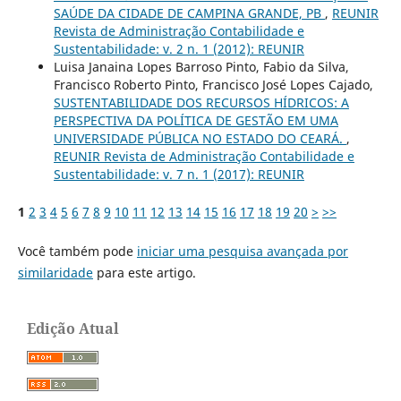
SAÚDE DA CIDADE DE CAMPINA GRANDE, PB
,
REUNIR
Revista de Administração Contabilidade e
Sustentabilidade: v. 2 n. 1 (2012): REUNIR
Luisa Janaina Lopes Barroso Pinto, Fabio da Silva,
Francisco Roberto Pinto, Francisco José Lopes Cajado,
SUSTENTABILIDADE DOS RECURSOS HÍDRICOS: A
PERSPECTIVA DA POLÍTICA DE GESTÃO EM UMA
UNIVERSIDADE PÚBLICA NO ESTADO DO CEARÁ.
,
REUNIR Revista de Administração Contabilidade e
Sustentabilidade: v. 7 n. 1 (2017): REUNIR
1
2
3
4
5
6
7
8
9
10
11
12
13
14
15
16
17
18
19
20
>
>>
Você também pode
iniciar uma pesquisa avançada por
similaridade
para este artigo.
Edição Atual