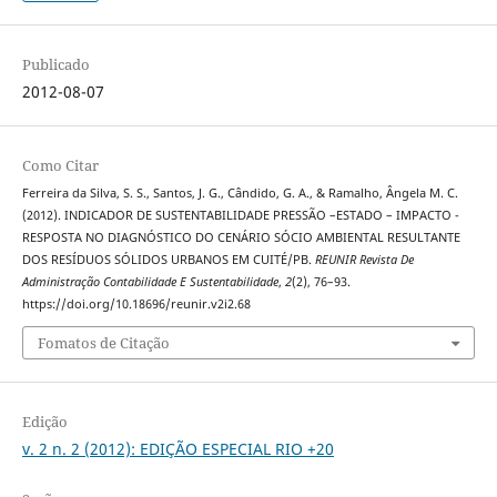
Publicado
2012-08-07
Como Citar
Ferreira da Silva, S. S., Santos, J. G., Cândido, G. A., & Ramalho, Ângela M. C.
(2012). INDICADOR DE SUSTENTABILIDADE PRESSÃO –ESTADO – IMPACTO -
RESPOSTA NO DIAGNÓSTICO DO CENÁRIO SÓCIO AMBIENTAL RESULTANTE
DOS RESÍDUOS SÓLIDOS URBANOS EM CUITÉ/PB.
REUNIR Revista De
Administração Contabilidade E Sustentabilidade
,
2
(2), 76–93.
https://doi.org/10.18696/reunir.v2i2.68
Fomatos de Citação
Edição
v. 2 n. 2 (2012): EDIÇÃO ESPECIAL RIO +20