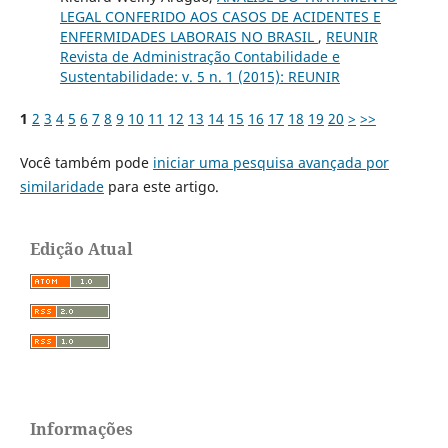
LEGAL CONFERIDO AOS CASOS DE ACIDENTES E
ENFERMIDADES LABORAIS NO BRASIL
,
REUNIR
Revista de Administração Contabilidade e
Sustentabilidade: v. 5 n. 1 (2015): REUNIR
1
2
3
4
5
6
7
8
9
10
11
12
13
14
15
16
17
18
19
20
>
>>
Você também pode
iniciar uma pesquisa avançada por
similaridade
para este artigo.
Edição Atual
Informações