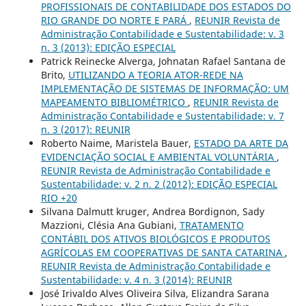
PROFISSIONAIS DE CONTABILIDADE DOS ESTADOS DO
RIO GRANDE DO NORTE E PARÁ
,
REUNIR Revista de
Administração Contabilidade e Sustentabilidade: v. 3
n. 3 (2013): EDIÇÃO ESPECIAL
Patrick Reinecke Alverga, Johnatan Rafael Santana de
Brito,
UTILIZANDO A TEORIA ATOR-REDE NA
IMPLEMENTAÇÃO DE SISTEMAS DE INFORMAÇÃO: UM
MAPEAMENTO BIBLIOMÉTRICO
,
REUNIR Revista de
Administração Contabilidade e Sustentabilidade: v. 7
n. 3 (2017): REUNIR
Roberto Naime, Maristela Bauer,
ESTADO DA ARTE DA
EVIDENCIAÇÃO SOCIAL E AMBIENTAL VOLUNTÁRIA
,
REUNIR Revista de Administração Contabilidade e
Sustentabilidade: v. 2 n. 2 (2012): EDIÇÃO ESPECIAL
RIO +20
Silvana Dalmutt kruger, Andrea Bordignon, Sady
Mazzioni, Clésia Ana Gubiani,
TRATAMENTO
CONTÁBIL DOS ATIVOS BIOLÓGICOS E PRODUTOS
AGRÍCOLAS EM COOPERATIVAS DE SANTA CATARINA
,
REUNIR Revista de Administração Contabilidade e
Sustentabilidade: v. 4 n. 3 (2014): REUNIR
José Irivaldo Alves Oliveira Silva, Elizandra Sarana