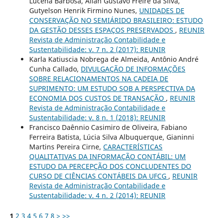
Lucena Barbosa, Allan Gustavo Freire da Silva,
Gutyelson Henrik Firmino Nunes,
UNIDADES DE
CONSERVAÇÃO NO SEMIÁRIDO BRASILEIRO: ESTUDO
DA GESTÃO DESSES ESPAÇOS PRESERVADOS
,
REUNIR
Revista de Administração Contabilidade e
Sustentabilidade: v. 7 n. 2 (2017): REUNIR
Karla Katiuscia Nobrega de Almeida, Antônio André
Cunha Callado,
DIVULGAÇÃO DE INFORMAÇÕES
SOBRE RELACIONAMENTOS NA CADEIA DE
SUPRIMENTO: UM ESTUDO SOB A PERSPECTIVA DA
ECONOMIA DOS CUSTOS DE TRANSAÇÃO
,
REUNIR
Revista de Administração Contabilidade e
Sustentabilidade: v. 8 n. 1 (2018): REUNIR
Francisco Daênnio Casimiro de Oliveira, Fabiano
Ferreira Batista, Lúcia Silva Albuquerque, Gianinni
Martins Pereira Cirne,
CARACTERÍSTICAS
QUALITATIVAS DA INFORMAÇÃO CONTÁBIL: UM
ESTUDO DA PERCEPÇÃO DOS CONCLUDENTES DO
CURSO DE CIÊNCIAS CONTÁBEIS DA UFCG
,
REUNIR
Revista de Administração Contabilidade e
Sustentabilidade: v. 4 n. 2 (2014): REUNIR
1
2
3
4
5
6
7
8
>
>>