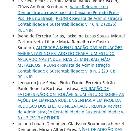
Graciela Beatriz Carpio, Maria Ivanice Vendruscolo,
Clóvis Antônio Kronbauer,
Value Relevance da
Demonstração dos Fluxos de Caixa no Período Pré e
Pós IFRS no Brasil
,
REUNIR Revista de Administração
Contabilidade e Sustentabilidade: v. 16 n. 2 (2026):
REUNIR
Ivaneide Ferreira Farias, Jackeline Lucas Souza, Miguel
Carioca Neto, Liliane Maria Ramalho de Castro
Siqueira,
ALICERCE À MENSURAÇÃO DAS AUTUAÇÕES
AMBIENTAIS NO ESTADO DO CEARÁ: UM ESTUDO
APLICADO NAS INDÚSTRIAS DE MINERAIS NÃO
METÁLICOS
,
REUNIR Revista de Administração
Contabilidade e Sustentabilidade: v. 8 n. 2 (2018):
REUNIR
Leonardo José Seixas Pinto, Daniel Ferreira Falcão,
Paulo Roberto Barbosa Lustosa,
APURAÇÃO DE
FATORES NÃO-CONTROLÁVEIS: UM ESTUDO SOBRE AS
AÇÕES DA EMPRESA RUBI ENGENHARIA EM PROL DA
REDUÇÃO DOS EFEITOS NEGATIVOS
,
REUNIR Revista
de Administração Contabilidade e Sustentabilidade: v.
3 n. 2 (2013): REUNIR
Juliana Lobato Demonier, Gladyson Brommonschenkel
Demonier, Mirian Albert Pires,
NÍVEL DE ADESÃO DAS