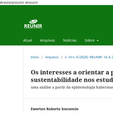
#revistareunir #reunir
Atual
Arquivos
Notícias
Sobre
Início
/
Arquivos
/
v. 14 n. 4 (2024): REUNIR: 14, 4,
Os interesses a orientar a
sustentabilidade nos estu
uma análise a partir da epistemologia haberma
Ewerton Roberto Inocencio