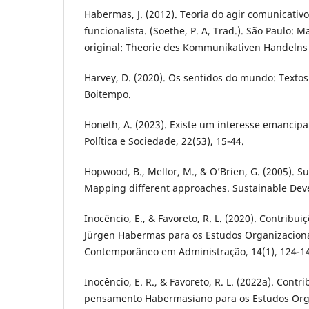
Habermas, J. (2012). Teoria do agir comunicativo:
funcionalista. (Soethe, P. A, Trad.). São Paulo: Mar
original: Theorie des Kommunikativen Handelns
Harvey, D. (2020). Os sentidos do mundo: Textos 
Boitempo.
Honeth, A. (2023). Existe um interesse emancip
Política e Sociedade, 22(53), 15-44.
Hopwood, B., Mellor, M., & O’Brien, G. (2005). 
Mapping different approaches. Sustainable Deve
Inocêncio, E., & Favoreto, R. L. (2020). Contribui
Jürgen Habermas para os Estudos Organizaciona
Contemporâneo em Administração, 14(1), 124-1
Inocêncio, E. R., & Favoreto, R. L. (2022a). Contr
pensamento Habermasiano para os Estudos Org