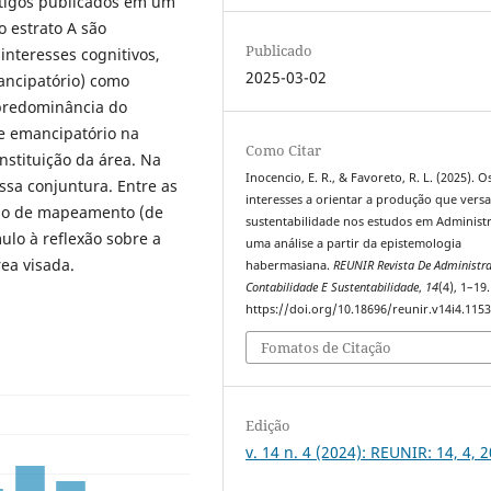
Artigos publicados em um
o estrato A são
Publicado
interesses cognitivos,
2025-03-02
mancipatório) como
 predominância do
se emancipatório na
Como Citar
nstituição da área. Na
Inocencio, E. R., & Favoreto, R. L. (2025). O
ssa conjuntura. Entre as
interesses a orientar a produção que vers
odo de mapeamento (de
sustentabilidade nos estudos em Administr
ulo à reflexão sobre a
uma análise a partir da epistemologia
ea visada.
habermasiana.
REUNIR Revista De Administr
Contabilidade E Sustentabilidade
,
14
(4), 1–19.
https://doi.org/10.18696/reunir.v14i4.115
Fomatos de Citação
Edição
v. 14 n. 4 (2024): REUNIR: 14, 4, 