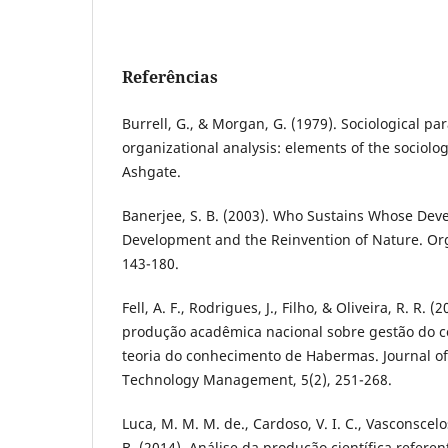
Referências
Burrell, G., & Morgan, G. (1979). Sociological p
organizational analysis: elements of the sociolog
Ashgate.
Banerjee, S. B. (2003). Who Sustains Whose Dev
Development and the Reinvention of Nature. Org
143-180.
Fell, A. F., Rodrigues, J., Filho, & Oliveira, R. R.
produção acadêmica nacional sobre gestão do 
teoria do conhecimento de Habermas. Journal o
Technology Management, 5(2), 251-268.
Luca, M. M. M. de., Cardoso, V. I. C., Vasconscelos
B. (2014). Análise da produção científica referen