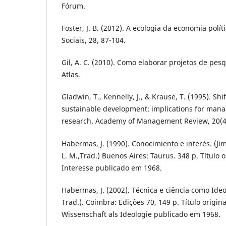
Fórum.
Foster, J. B. (2012). A ecologia da economia polít
Sociais, 28, 87-104.
Gil, A. C. (2010). Como elaborar projetos de pesq
Atlas.
Gladwin, T., Kennelly, J., & Krause, T. (1995). Sh
sustainable development: implications for man
research. Academy of Management Review, 20(4)
Habermas, J. (1990). Conocimiento e interés. (Jimé
L. M.,Trad.) Buenos Aires: Taurus. 348 p. Título 
Interesse publicado em 1968.
Habermas, J. (2002). Técnica e ciência como Ideol
Trad.). Coimbra: Edições 70, 149 p. Título origin
Wissenschaft als Ideologie publicado em 1968.