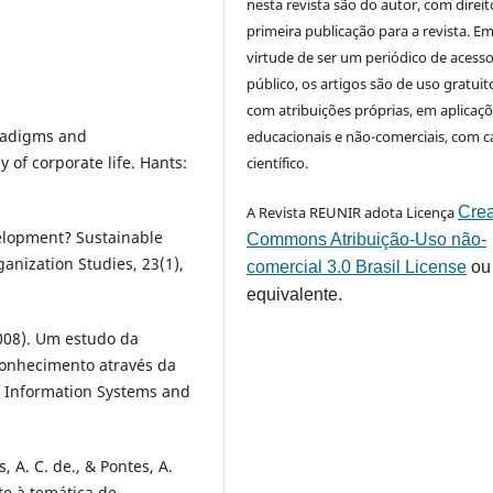
nesta revista são do autor, com direit
primeira publicação para a revista. E
virtude de ser um periódico de acess
público, os artigos são de uso gratuit
com atribuições próprias, em aplicaç
aradigms and
educacionais e não-comerciais, com c
y of corporate life. Hants:
científico.
A Revista REUNIR adota Licença
Crea
elopment? Sustainable
Commons Atribuição-Uso não-
anization Studies, 23(1),
comercial 3.0 Brasil License
ou
equivalente.
 (2008). Um estudo da
conhecimento através da
f Information Systems and
, A. C. de., & Pontes, A.
te à temática de