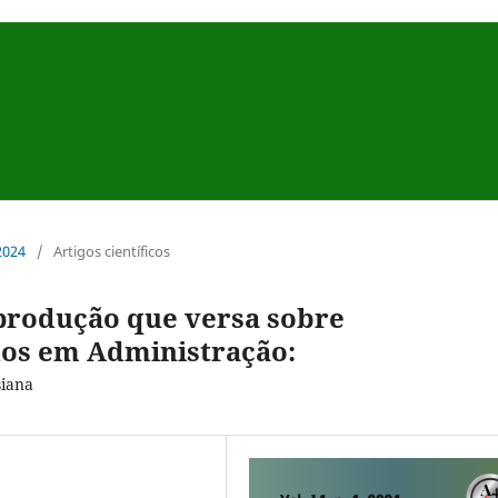
 2024
/
Artigos científicos
 produção que versa sobre
dos em Administração:
siana