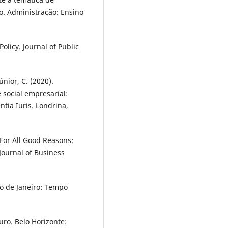
o. Administração: Ensino
olicy. Journal of Public
únior, C. (2020).
 social empresarial:
ntia Iuris. Londrina,
. For All Good Reasons:
 Journal of Business
io de Janeiro: Tempo
turo. Belo Horizonte: