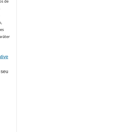
os de
m
o
o,
ões
aráter
tive
 seu