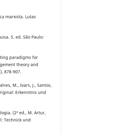
ica marxista. Lutas
uisa. 5. ed. São Paulo:
ifting paradigms for
agement theory and
, 878-907.
nes, M., Ivars, J., Santos,
original: Erkenntnis und
ogia. (2ª ed., M. Artur,
al: Technick und