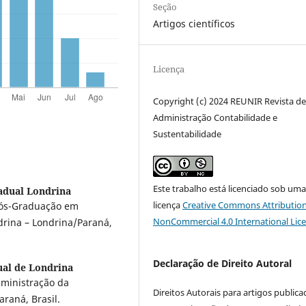
Seção
Artigos científicos
Licença
Copyright (c) 2024 REUNIR Revista d
Administração Contabilidade e
Sustentabilidade
Este trabalho está licenciado sob um
adual Londrina
licença
Creative Commons Attribution
Pós-Graduação em
NonCommercial 4.0 International Lic
drina – Londrina/Paraná,
Declaração de Direito Autoral
ual de Londrina
ministração da
Direitos Autorais para artigos public
raná, Brasil.