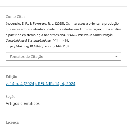
Como Citar
Inocencio, E. R., & Favoreto, R. L. (2025). Os interesses a orientar a produção
que versa sobre sustentabilidade nos estudos em Administração:: uma análise
a partir da epistemologia habermasiana.
REUNIR Revista De Administração
Contabilidade E Sustentabilidade
,
14
(4), 1–19.
https://doi.org/10.18696/reunir.v14i4.1153
Fomatos de Citação
Edição
v. 14 n. 4 (2024): REUNIR: 14, 4, 2024
Seção
Artigos científicos
Licença