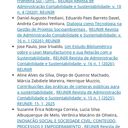
Fronteira Sul - UFFS
,
REUNIR Revista de
Administração Contabilidade e Sustentabilidade: v. 10
n. 4 (2020): REUNIR
Daniel Augusto Frediani, Eduardo Paes Barreto Davel,
Andréa Cardoso Ventura,
Dialogia como Tecnologia na
Gestão de Projetos Socioambientais
,
REUNIR Revista
de Administração Contabilidade e Sustentabilidade: v.
16 n. 1 (2026): REUNIR
Jose Paulo, Jose Irivaldo,
Um Estudo Bibliométrico
sobre o Lean Manufacturing e sua Relação com a
Sustentabilidade
,
REUNIR Revista de Administração
Contabilidade e Sustentabilidade: v. 16 n. 1 (2026):
REUNIR
Aline Alves da Silva, Diego de Queiroz Machado,
Márcia Zabdiele Moreira, Henrique Muzzio,
Contribuições das práticas de compras públicas para
a sustentabilidade
,
REUNIR Revista de Administração
Contabilidade e Sustentabilidade: v. 15 n. 1 (2025):
REUNIR: 15, 1, 2025
Suzanne Érica Nóbrega Correia, Lucia Silva
Albuquerque de Melo, Verônica Macário de Oliveira,
INOVAÇÃO SOCIAL E SOCIEDADE CIVIL: CONTEÚDO,
PROCESSOS E EMPODERAMENTO
,
REUNIR Revista de