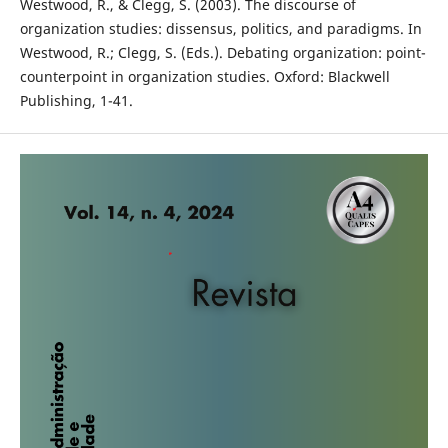
Westwood, R., & Clegg, S. (2003). The discourse of
organization studies: dissensus, politics, and paradigms. In
Westwood, R.; Clegg, S. (Eds.). Debating organization: point-
counterpoint in organization studies. Oxford: Blackwell
Publishing, 1-41.