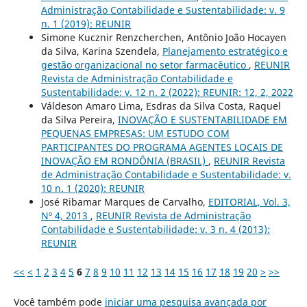
Administração Contabilidade e Sustentabilidade: v. 9
n. 1 (2019): REUNIR
Simone Kucznir Renzcherchen, Antônio João Hocayen
da Silva, Karina Szendela,
Planejamento estratégico e
gestão organizacional no setor farmacêutico
,
REUNIR
Revista de Administração Contabilidade e
Sustentabilidade: v. 12 n. 2 (2022): REUNIR: 12, 2, 2022
Váldeson Amaro Lima, Esdras da Silva Costa, Raquel
da Silva Pereira,
INOVAÇÃO E SUSTENTABILIDADE EM
PEQUENAS EMPRESAS: UM ESTUDO COM
PARTICIPANTES DO PROGRAMA AGENTES LOCAIS DE
INOVAÇÃO EM RONDÔNIA (BRASIL)
,
REUNIR Revista
de Administração Contabilidade e Sustentabilidade: v.
10 n. 1 (2020): REUNIR
José Ribamar Marques de Carvalho,
EDITORIAL, Vol. 3,
Nº 4, 2013
,
REUNIR Revista de Administração
Contabilidade e Sustentabilidade: v. 3 n. 4 (2013):
REUNIR
<<
<
1
2
3
4
5
6
7
8
9
10
11
12
13
14
15
16
17
18
19
20
>
>>
Você também pode
iniciar uma pesquisa avançada por