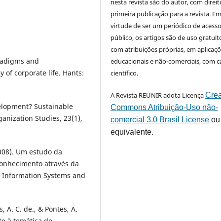
nesta revista são do autor, com direit
primeira publicação para a revista. E
virtude de ser um periódico de acess
público, os artigos são de uso gratuit
com atribuições próprias, em aplicaç
aradigms and
educacionais e não-comerciais, com c
y of corporate life. Hants:
científico.
A Revista REUNIR adota Licença
Crea
elopment? Sustainable
Commons Atribuição-Uso não-
anization Studies, 23(1),
comercial 3.0 Brasil License
ou
equivalente.
 (2008). Um estudo da
conhecimento através da
f Information Systems and
, A. C. de., & Pontes, A.
te à temática de