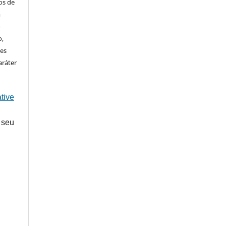
os de
m
o
o,
ões
aráter
tive
 seu