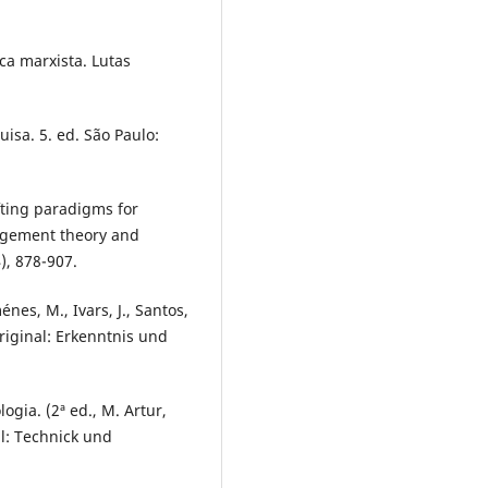
ica marxista. Lutas
uisa. 5. ed. São Paulo:
ifting paradigms for
agement theory and
, 878-907.
nes, M., Ivars, J., Santos,
original: Erkenntnis und
ogia. (2ª ed., M. Artur,
al: Technick und