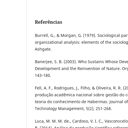
Referências
Burrell, G., & Morgan, G. (1979). Sociological p
organizational analysis: elements of the sociolog
Ashgate.
Banerjee, S. B. (2003). Who Sustains Whose Dev
Development and the Reinvention of Nature. Org
143-180.
Fell, A. F., Rodrigues, J., Filho, & Oliveira, R. R.
produção acadêmica nacional sobre gestão do 
teoria do conhecimento de Habermas. Journal o
Technology Management, 5(2), 251-268.
Luca, M. M. M. de., Cardoso, V. I. C., Vasconscelos
B. (2014). Análise da produção científica referen