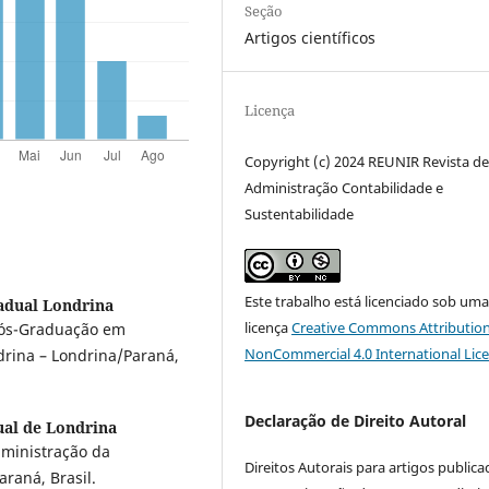
Seção
Artigos científicos
Licença
Copyright (c) 2024 REUNIR Revista d
Administração Contabilidade e
Sustentabilidade
Este trabalho está licenciado sob um
adual Londrina
licença
Creative Commons Attribution
Pós-Graduação em
NonCommercial 4.0 International Lic
drina – Londrina/Paraná,
Declaração de Direito Autoral
ual de Londrina
ministração da
Direitos Autorais para artigos public
raná, Brasil.