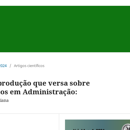
 2024
/
Artigos científicos
 produção que versa sobre
dos em Administração:
siana