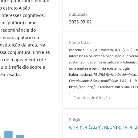
Artigos publicados em um
o estrato A são
Publicado
interesses cognitivos,
2025-03-02
mancipatório) como
 predominância do
se emancipatório na
Como Citar
nstituição da área. Na
Inocencio, E. R., & Favoreto, R. L. (2025). O
ssa conjuntura. Entre as
interesses a orientar a produção que vers
odo de mapeamento (de
sustentabilidade nos estudos em Administr
ulo à reflexão sobre a
uma análise a partir da epistemologia
ea visada.
habermasiana.
REUNIR Revista De Administr
Contabilidade E Sustentabilidade
,
14
(4), 1–19.
https://doi.org/10.18696/reunir.v14i4.115
Fomatos de Citação
Edição
v. 14 n. 4 (2024): REUNIR: 14, 4, 