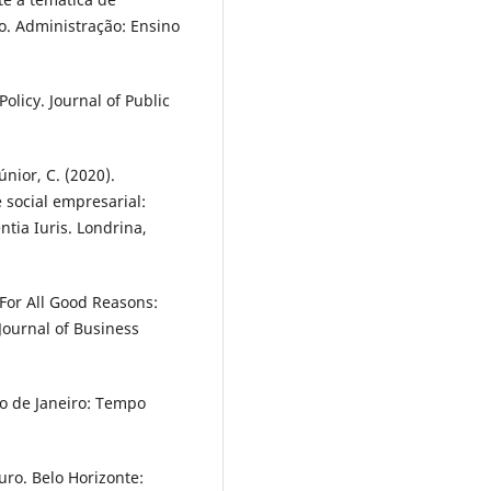
o. Administração: Ensino
olicy. Journal of Public
únior, C. (2020).
 social empresarial:
ntia Iuris. Londrina,
. For All Good Reasons:
 Journal of Business
io de Janeiro: Tempo
turo. Belo Horizonte: