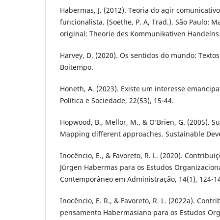
Habermas, J. (2012). Teoria do agir comunicativo:
funcionalista. (Soethe, P. A, Trad.). São Paulo: Mar
original: Theorie des Kommunikativen Handelns
Harvey, D. (2020). Os sentidos do mundo: Textos 
Boitempo.
Honeth, A. (2023). Existe um interesse emancip
Política e Sociedade, 22(53), 15-44.
Hopwood, B., Mellor, M., & O’Brien, G. (2005). 
Mapping different approaches. Sustainable Deve
Inocêncio, E., & Favoreto, R. L. (2020). Contribui
Jürgen Habermas para os Estudos Organizaciona
Contemporâneo em Administração, 14(1), 124-1
Inocêncio, E. R., & Favoreto, R. L. (2022a). Contr
pensamento Habermasiano para os Estudos Org