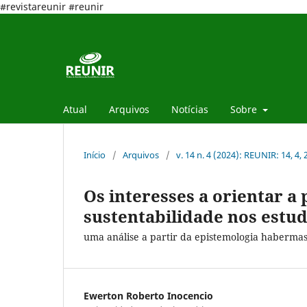
#revistareunir #reunir
Atual
Arquivos
Notícias
Sobre
Início
/
Arquivos
/
v. 14 n. 4 (2024): REUNIR: 14, 4,
Os interesses a orientar a
sustentabilidade nos estu
uma análise a partir da epistemologia haberma
Ewerton Roberto Inocencio