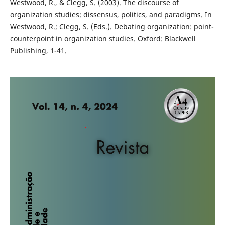
Westwood, R., & Clegg, S. (2003). The discourse of
organization studies: dissensus, politics, and paradigms. In
Westwood, R.; Clegg, S. (Eds.). Debating organization: point-
counterpoint in organization studies. Oxford: Blackwell
Publishing, 1-41.