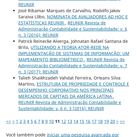
REUNIR
José Ribamar Marques de Carvalho, Rodolfo Jakov
Saraiva Lôbo,
NOMINATA DE AVALIADORES AD HOC E
ESTATÍSTICAS REUNIR
,
REUNIR Revista de
Administração Contabilidade e Sustentabilidade: v. 6
n. 3 (2016): REUNIR
Patrick Reinecke Alverga, Johnatan Rafael Santana de
Brito,
UTILIZANDO A TEORIA ATOR-REDE NA
IMPLEMENTAÇÃO DE SISTEMAS DE INFORMAÇÃO: UM
MAPEAMENTO BIBLIOMÉTRICO
,
REUNIR Revista de
Administração Contabilidade e Sustentabilidade: v. 7
n. 3 (2017): REUNIR
Talieh Shaikhzadeh Vahdat Ferreira, Orleans Silva
Martins,
ESTRUTURA DE PROPRIEDADE E CONTROLE E
DESEMPENHO CORPORATIVO NOS PRINCIPAIS
MERCADOS DE CAPITAIS DA AMÉRICA LATINA
,
REUNIR Revista de Administração Contabilidade e
Sustentabilidade: v. 6 n. 3 (2016): REUNIR
<<
<
1
2
3
4
5
6
7
8
9
10
11
12
13
14
15
16
17
18
19
20
>
>>
Você também pode
iniciar uma pesquisa avançada por