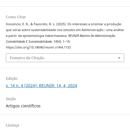
Como Citar
Inocencio, E. R., & Favoreto, R. L. (2025). Os interesses a orientar a produção
que versa sobre sustentabilidade nos estudos em Administração:: uma análise
a partir da epistemologia habermasiana.
REUNIR Revista De Administração
Contabilidade E Sustentabilidade
,
14
(4), 1–19.
https://doi.org/10.18696/reunir.v14i4.1153
Fomatos de Citação
Edição
v. 14 n. 4 (2024): REUNIR: 14, 4, 2024
Seção
Artigos científicos
Licença