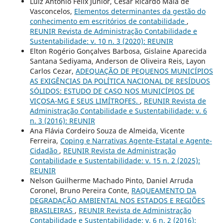
Luiz Antônio Félix Junior, César Ricardo Maia de
Vasconcelos,
Elementos determinantes da gestão do
conhecimento em escritórios de contabilidade
,
REUNIR Revista de Administração Contabilidade e
Sustentabilidade: v. 10 n. 3 (2020): REUNIR
Elton Rogério Gonçalves Barbosa, Gislaine Aparecida
Santana Sediyama, Anderson de Oliveira Reis, Layon
Carlos Cezar,
ADEQUAÇÃO DE PEQUENOS MUNICÍPIOS
AS EXIGÊNCIAS DA POLÍTICA NACIONAL DE RESÍDUOS
SÓLIDOS: ESTUDO DE CASO NOS MUNICÍPIOS DE
VIÇOSA-MG E SEUS LIMÍTROFES.
,
REUNIR Revista de
Administração Contabilidade e Sustentabilidade: v. 6
n. 3 (2016): REUNIR
Ana Flávia Cordeiro Souza de Almeida, Vicente
Ferreira,
Coping e Narrativas Agente-Estatal e Agente-
Cidadão
,
REUNIR Revista de Administração
Contabilidade e Sustentabilidade: v. 15 n. 2 (2025):
REUNIR
Nelson Guilherme Machado Pinto, Daniel Arruda
Coronel, Bruno Pereira Conte,
RAQUEAMENTO DA
DEGRADAÇÃO AMBIENTAL NOS ESTADOS E REGIÕES
BRASILEIRAS
,
REUNIR Revista de Administração
Contabilidade e Sustentabilidade: v. 6 n. 2 (2016):