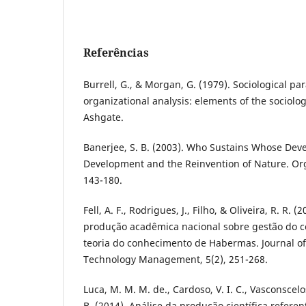
Referências
Burrell, G., & Morgan, G. (1979). Sociological p
organizational analysis: elements of the sociolog
Ashgate.
Banerjee, S. B. (2003). Who Sustains Whose Dev
Development and the Reinvention of Nature. Org
143-180.
Fell, A. F., Rodrigues, J., Filho, & Oliveira, R. R.
produção acadêmica nacional sobre gestão do 
teoria do conhecimento de Habermas. Journal o
Technology Management, 5(2), 251-268.
Luca, M. M. M. de., Cardoso, V. I. C., Vasconscelos
B. (2014). Análise da produção científica referen