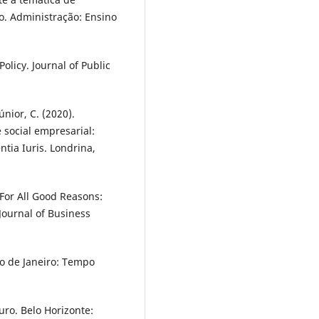
o. Administração: Ensino
olicy. Journal of Public
únior, C. (2020).
 social empresarial:
ntia Iuris. Londrina,
. For All Good Reasons:
 Journal of Business
io de Janeiro: Tempo
turo. Belo Horizonte: