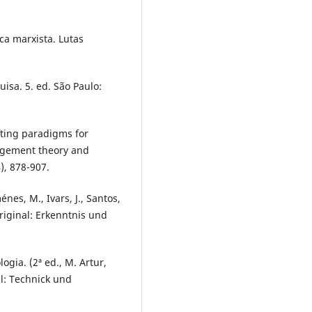
ica marxista. Lutas
uisa. 5. ed. São Paulo:
ifting paradigms for
agement theory and
, 878-907.
nes, M., Ivars, J., Santos,
original: Erkenntnis und
ogia. (2ª ed., M. Artur,
al: Technick und