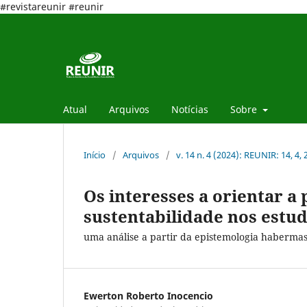
#revistareunir #reunir
Atual
Arquivos
Notícias
Sobre
Início
/
Arquivos
/
v. 14 n. 4 (2024): REUNIR: 14, 4,
Os interesses a orientar a
sustentabilidade nos estu
uma análise a partir da epistemologia haberma
Ewerton Roberto Inocencio