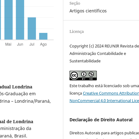
Seção
Artigos científicos
Licença
Copyright (c) 2024 REUNIR Revista d
Administração Contabilidade e
Sustentabilidade
Este trabalho está licenciado sob um
adual Londrina
licença
Creative Commons Attribution
Pós-Graduação em
NonCommercial 4.0 International Lic
drina – Londrina/Paraná,
Declaração de Direito Autoral
ual de Londrina
ministração da
Direitos Autorais para artigos public
raná, Brasil.