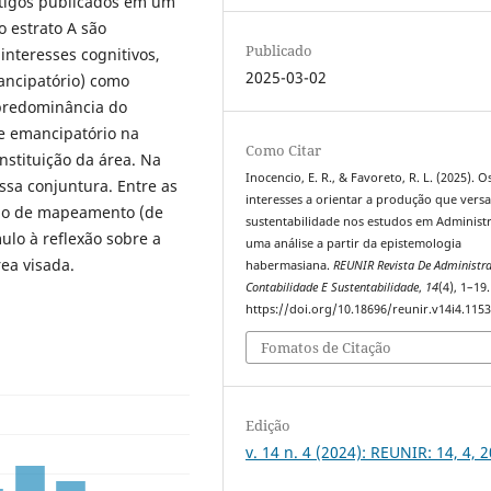
Artigos publicados em um
o estrato A são
Publicado
interesses cognitivos,
2025-03-02
mancipatório) como
 predominância do
se emancipatório na
Como Citar
nstituição da área. Na
Inocencio, E. R., & Favoreto, R. L. (2025). O
ssa conjuntura. Entre as
interesses a orientar a produção que vers
odo de mapeamento (de
sustentabilidade nos estudos em Administr
ulo à reflexão sobre a
uma análise a partir da epistemologia
ea visada.
habermasiana.
REUNIR Revista De Administr
Contabilidade E Sustentabilidade
,
14
(4), 1–19.
https://doi.org/10.18696/reunir.v14i4.115
Fomatos de Citação
Edição
v. 14 n. 4 (2024): REUNIR: 14, 4, 