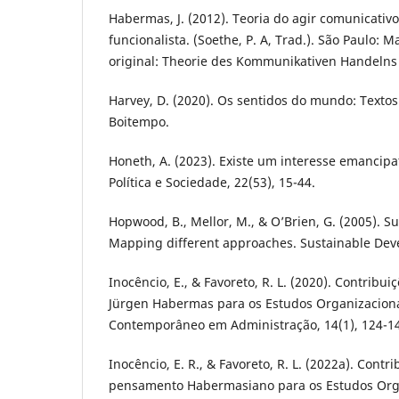
Habermas, J. (2012). Teoria do agir comunicativo:
funcionalista. (Soethe, P. A, Trad.). São Paulo: Mar
original: Theorie des Kommunikativen Handelns
Harvey, D. (2020). Os sentidos do mundo: Textos 
Boitempo.
Honeth, A. (2023). Existe um interesse emancip
Política e Sociedade, 22(53), 15-44.
Hopwood, B., Mellor, M., & O’Brien, G. (2005). 
Mapping different approaches. Sustainable Deve
Inocêncio, E., & Favoreto, R. L. (2020). Contribui
Jürgen Habermas para os Estudos Organizaciona
Contemporâneo em Administração, 14(1), 124-1
Inocêncio, E. R., & Favoreto, R. L. (2022a). Contr
pensamento Habermasiano para os Estudos Org