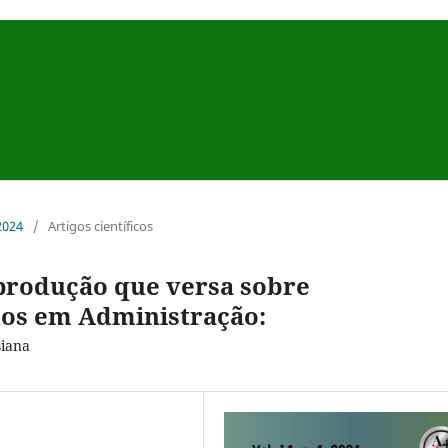
 2024
/
Artigos científicos
 produção que versa sobre
dos em Administração:
siana