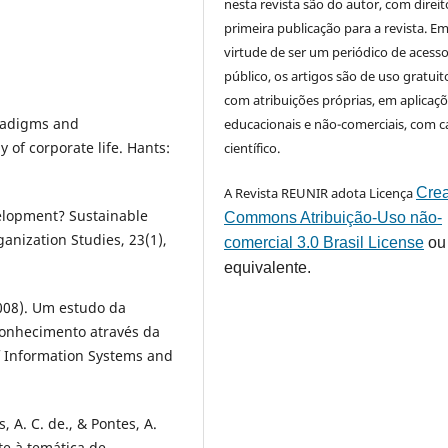
nesta revista são do autor, com direit
primeira publicação para a revista. E
virtude de ser um periódico de acess
público, os artigos são de uso gratuit
com atribuições próprias, em aplicaç
aradigms and
educacionais e não-comerciais, com c
y of corporate life. Hants:
científico.
A Revista REUNIR adota Licença
Crea
elopment? Sustainable
Commons Atribuição-Uso não-
anization Studies, 23(1),
comercial 3.0 Brasil License
ou
equivalente.
 (2008). Um estudo da
conhecimento através da
f Information Systems and
, A. C. de., & Pontes, A.
te à temática de