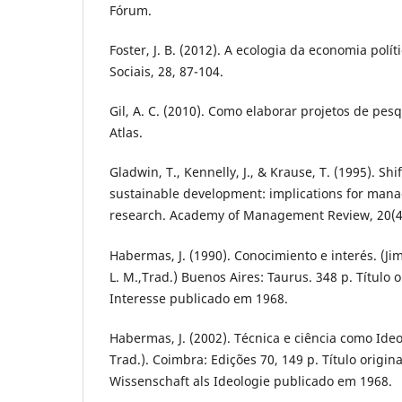
Fórum.
Foster, J. B. (2012). A ecologia da economia polít
Sociais, 28, 87-104.
Gil, A. C. (2010). Como elaborar projetos de pesq
Atlas.
Gladwin, T., Kennelly, J., & Krause, T. (1995). Sh
sustainable development: implications for man
research. Academy of Management Review, 20(4)
Habermas, J. (1990). Conocimiento e interés. (Jimé
L. M.,Trad.) Buenos Aires: Taurus. 348 p. Título 
Interesse publicado em 1968.
Habermas, J. (2002). Técnica e ciência como Ideol
Trad.). Coimbra: Edições 70, 149 p. Título origin
Wissenschaft als Ideologie publicado em 1968.