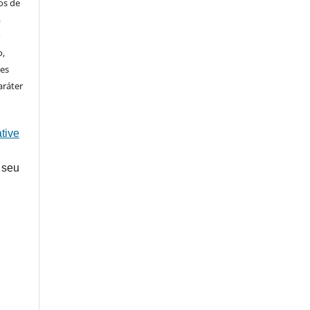
os de
m
o
o,
ões
aráter
tive
 seu