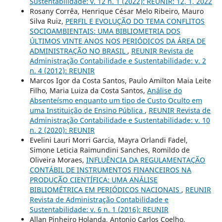
Sustentabilidade: v. 12 n. 1 (2022): REUNIR: 12, 1, 2022
Rosany Corrêa, Henrique César Melo Ribeiro, Mauro
Silva Ruiz,
PERFIL E EVOLUÇÃO DO TEMA CONFLITOS
SOCIOAMBIENTAIS: UMA BIBLIOMETRIA DOS
ÚLTIMOS VINTE ANOS NOS PERIÓDICOS DA ÁREA DE
ADMINISTRAÇÃO NO BRASIL
,
REUNIR Revista de
Administração Contabilidade e Sustentabilidade: v. 2
n. 4 (2012): REUNIR
Marcos Igor da Costa Santos, Paulo Amilton Maia Leite
Filho, Maria Luiza da Costa Santos,
Análise do
Absenteísmo enquanto um tipo de Custo Oculto em
uma Instituição de Ensino Pública
,
REUNIR Revista de
Administração Contabilidade e Sustentabilidade: v. 10
n. 2 (2020): REUNIR
Evelini Lauri Morri Garcia, Mayra Orlandi Fadel,
Simone Leticia Raimundini Sanches, Romildo de
Oliveira Moraes,
INFLUÊNCIA DA REGULAMENTAÇÃO
CONTÁBIL DE INSTRUMENTOS FINANCEIROS NA
PRODUÇÃO CIENTÍFICA: UMA ANÁLISE
BIBLIOMÉTRICA EM PERIÓDICOS NACIONAIS
,
REUNIR
Revista de Administração Contabilidade e
Sustentabilidade: v. 6 n. 1 (2016): REUNIR
Allan Pinheiro Holanda, Antonio Carlos Coelho,