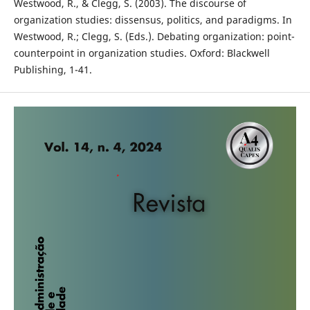
Westwood, R., & Clegg, S. (2003). The discourse of
organization studies: dissensus, politics, and paradigms. In
Westwood, R.; Clegg, S. (Eds.). Debating organization: point-
counterpoint in organization studies. Oxford: Blackwell
Publishing, 1-41.