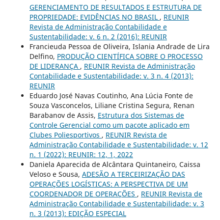
GERENCIAMENTO DE RESULTADOS E ESTRUTURA DE
PROPRIEDADE: EVIDÊNCIAS NO BRASIL
,
REUNIR
Revista de Administração Contabilidade e
Sustentabilidade: v. 6 n. 2 (2016): REUNIR
Francieuda Pessoa de Oliveira, Islania Andrade de Lira
Delfino,
PRODUÇÃO CIENTÍFICA SOBRE O PROCESSO
DE LIDERANÇA
,
REUNIR Revista de Administração
Contabilidade e Sustentabilidade: v. 3 n. 4 (2013):
REUNIR
Eduardo José Navas Coutinho, Ana Lúcia Fonte de
Souza Vasconcelos, Liliane Cristina Segura, Renan
Barabanov de Assis,
Estrutura dos Sistemas de
Controle Gerencial como um pacote aplicado em
Clubes Poliesportivos
,
REUNIR Revista de
Administração Contabilidade e Sustentabilidade: v. 12
n. 1 (2022): REUNIR: 12, 1, 2022
Daniela Aparecida de Alcântara Quintaneiro, Caissa
Veloso e Sousa,
ADESÃO A TERCEIRIZAÇÃO DAS
OPERAÇÕES LOGÍSTICAS: A PERSPECTIVA DE UM
COORDENADOR DE OPERAÇÕES
,
REUNIR Revista de
Administração Contabilidade e Sustentabilidade: v. 3
n. 3 (2013): EDIÇÃO ESPECIAL