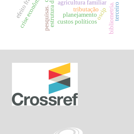
efeito framing.
terceiro setor
crise econômica
agricultura familiar
bibliometria.
pesquisas.
oscip
tributação
planejamento
custos políticos