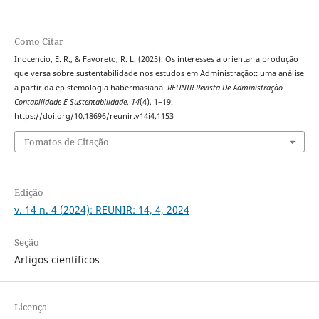
Como Citar
Inocencio, E. R., & Favoreto, R. L. (2025). Os interesses a orientar a produção
que versa sobre sustentabilidade nos estudos em Administração:: uma análise
a partir da epistemologia habermasiana.
REUNIR Revista De Administração
Contabilidade E Sustentabilidade
,
14
(4), 1–19.
https://doi.org/10.18696/reunir.v14i4.1153
Fomatos de Citação
Edição
v. 14 n. 4 (2024): REUNIR: 14, 4, 2024
Seção
Artigos científicos
Licença