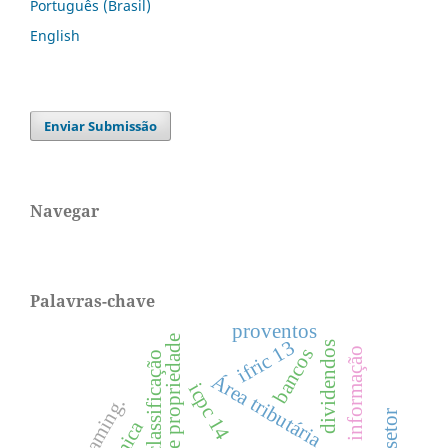
Português (Brasil)
English
Enviar Submissão
Navegar
Palavras-chave
proventos
estrutura de propriedade
ifric 13
dividendos
bancos
informação
classificação
Área tributária
icpc 14