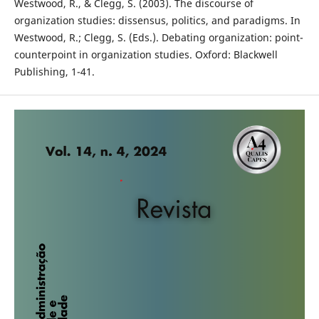
Westwood, R., & Clegg, S. (2003). The discourse of
organization studies: dissensus, politics, and paradigms. In
Westwood, R.; Clegg, S. (Eds.). Debating organization: point-
counterpoint in organization studies. Oxford: Blackwell
Publishing, 1-41.