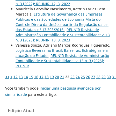
n. 3 (2022): REUNIR: 12, 3, 2022
Mauriceia Carvalho Nascimento, Kettrin Farias Bem
Maracajá,
Estrutura de Governança das Empresas
Públicas e das Sociedades de Economia Mista do
Controle Direto da União a partir da Regulação da Lei
das Estatais n° 13.303/2016
,
REUNIR Revista de
Administração Contabilidade e Sustentabilidade: v. 13
n. 3 (2023): REUNIR: 13, 3, 2023
Vanessa Souza, Adriano Marcos Rodrigues Figueiredo,
Logística Reversa no Brasil: Barreiras, Estratégias e a
atuação do Estado
,
REUNIR Revista de Administração
Contabilidade e Sustentabilidade: v. 15 n. 3 (2025):
REUNIR
<<
<
12
13
14
15
16
17
18
19
20
21
22
23
24
25
26
27
28
29
30
31
Você também pode
iniciar uma pesquisa avançada por
similaridade
para este artigo.
Edição Atual