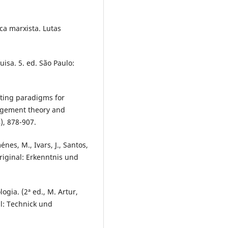
ica marxista. Lutas
uisa. 5. ed. São Paulo:
ifting paradigms for
agement theory and
, 878-907.
nes, M., Ivars, J., Santos,
original: Erkenntnis und
ogia. (2ª ed., M. Artur,
al: Technick und