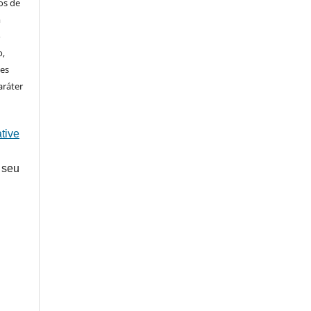
os de
m
o
o,
ões
aráter
tive
 seu