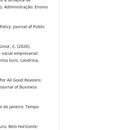
o. Administração: Ensino
olicy. Journal of Public
únior, C. (2020).
 social empresarial:
ntia Iuris. Londrina,
. For All Good Reasons:
 Journal of Business
io de Janeiro: Tempo
turo. Belo Horizonte: