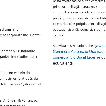
nesta revista são do autor, com direit
primeira publicação para a revista. E
virtude de ser um periódico de acess
público, os artigos são de uso gratuit
com atribuições próprias, em aplicaç
aradigms and
educacionais e não-comerciais, com c
y of corporate life. Hants:
científico.
A Revista REUNIR adota Licença
Crea
elopment? Sustainable
Commons Atribuição-Uso não-
anization Studies, 23(1),
comercial 3.0 Brasil License
ou
equivalente.
 (2008). Um estudo da
conhecimento através da
f Information Systems and
, A. C. de., & Pontes, A.
te à temática de