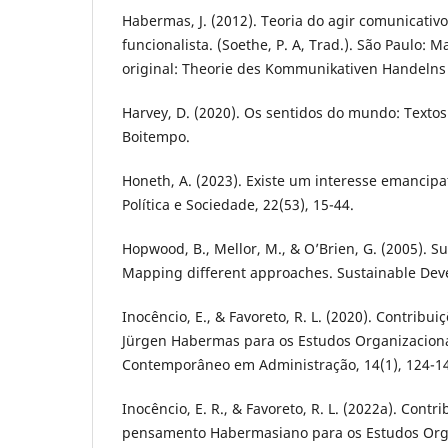
Habermas, J. (2012). Teoria do agir comunicativo:
funcionalista. (Soethe, P. A, Trad.). São Paulo: Mar
original: Theorie des Kommunikativen Handelns
Harvey, D. (2020). Os sentidos do mundo: Textos 
Boitempo.
Honeth, A. (2023). Existe um interesse emancip
Política e Sociedade, 22(53), 15-44.
Hopwood, B., Mellor, M., & O’Brien, G. (2005). 
Mapping different approaches. Sustainable Deve
Inocêncio, E., & Favoreto, R. L. (2020). Contribui
Jürgen Habermas para os Estudos Organizaciona
Contemporâneo em Administração, 14(1), 124-1
Inocêncio, E. R., & Favoreto, R. L. (2022a). Contr
pensamento Habermasiano para os Estudos Org