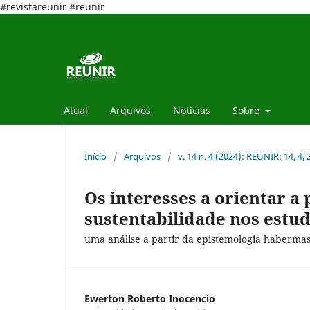
#revistareunir #reunir
Atual
Arquivos
Notícias
Sobre
Início
/
Arquivos
/
v. 14 n. 4 (2024): REUNIR: 14, 4,
Os interesses a orientar a
sustentabilidade nos estu
uma análise a partir da epistemologia haberma
Ewerton Roberto Inocencio