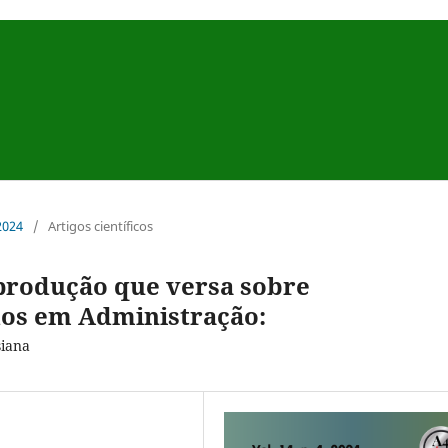
 2024
/
Artigos científicos
 produção que versa sobre
dos em Administração:
siana