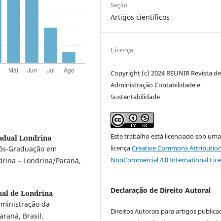
Seção
Artigos científicos
Licença
Copyright (c) 2024 REUNIR Revista d
Administração Contabilidade e
Sustentabilidade
Este trabalho está licenciado sob um
adual Londrina
licença
Creative Commons Attribution
Pós-Graduação em
NonCommercial 4.0 International Lic
drina – Londrina/Paraná,
Declaração de Direito Autoral
ual de Londrina
ministração da
Direitos Autorais para artigos public
raná, Brasil.