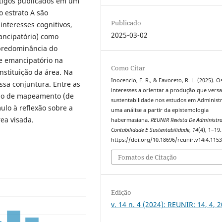
Artigos publicados em um
o estrato A são
Publicado
interesses cognitivos,
2025-03-02
mancipatório) como
 predominância do
se emancipatório na
Como Citar
nstituição da área. Na
Inocencio, E. R., & Favoreto, R. L. (2025). O
ssa conjuntura. Entre as
interesses a orientar a produção que vers
odo de mapeamento (de
sustentabilidade nos estudos em Administr
ulo à reflexão sobre a
uma análise a partir da epistemologia
ea visada.
habermasiana.
REUNIR Revista De Administr
Contabilidade E Sustentabilidade
,
14
(4), 1–19.
https://doi.org/10.18696/reunir.v14i4.115
Fomatos de Citação
Edição
v. 14 n. 4 (2024): REUNIR: 14, 4, 