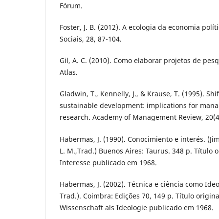
Fórum.
Foster, J. B. (2012). A ecologia da economia polít
Sociais, 28, 87-104.
Gil, A. C. (2010). Como elaborar projetos de pesq
Atlas.
Gladwin, T., Kennelly, J., & Krause, T. (1995). Sh
sustainable development: implications for man
research. Academy of Management Review, 20(4)
Habermas, J. (1990). Conocimiento e interés. (Jimé
L. M.,Trad.) Buenos Aires: Taurus. 348 p. Título 
Interesse publicado em 1968.
Habermas, J. (2002). Técnica e ciência como Ideol
Trad.). Coimbra: Edições 70, 149 p. Título origin
Wissenschaft als Ideologie publicado em 1968.