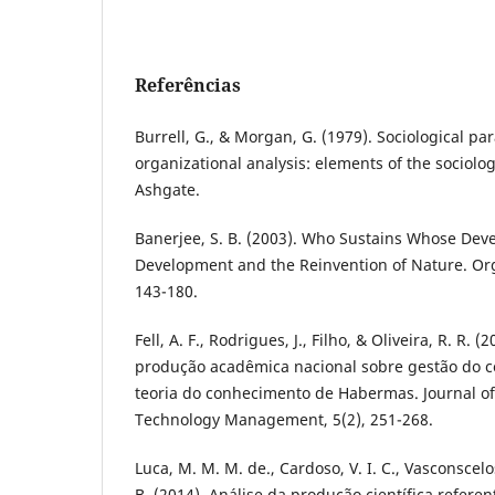
Referências
Burrell, G., & Morgan, G. (1979). Sociological p
organizational analysis: elements of the sociolog
Ashgate.
Banerjee, S. B. (2003). Who Sustains Whose Dev
Development and the Reinvention of Nature. Org
143-180.
Fell, A. F., Rodrigues, J., Filho, & Oliveira, R. R.
produção acadêmica nacional sobre gestão do 
teoria do conhecimento de Habermas. Journal o
Technology Management, 5(2), 251-268.
Luca, M. M. M. de., Cardoso, V. I. C., Vasconscelos
B. (2014). Análise da produção científica referen