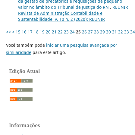
da gestão de precatórios e requisições de pequeno
valor no âmbito do Tribunal de Justiça do RN
,
REUNIR
Revista de Administração Contabilidade e
Sustentabilidade: v. 10 n. 2 (2020): REUNIR
<<
<
15
16
17
18
19
20
21
22
23
24
25
26
27
28
29
30
31
32
33
34
Você também pode
iniciar uma pesquisa avançada por
similaridade
para este artigo.
Edição Atual
Informações