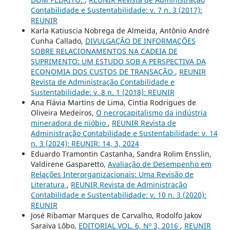
Contabilidade e Sustentabilidade: v. 7 n. 3 (2017):
REUNIR
Karla Katiuscia Nobrega de Almeida, Antônio André
Cunha Callado,
DIVULGAÇÃO DE INFORMAÇÕES
SOBRE RELACIONAMENTOS NA CADEIA DE
SUPRIMENTO: UM ESTUDO SOB A PERSPECTIVA DA
ECONOMIA DOS CUSTOS DE TRANSAÇÃO
,
REUNIR
Revista de Administração Contabilidade e
Sustentabilidade: v. 8 n. 1 (2018): REUNIR
Ana Flávia Martins de Lima, Cintia Rodrigues de
Oliveira Medeiros,
O necrocapitalismo da indústria
mineradora de nióbio
,
REUNIR Revista de
Administração Contabilidade e Sustentabilidade: v. 14
n. 3 (2024): REUNIR: 14, 3, 2024
Eduardo Tramontin Castanha, Sandra Rolim Ensslin,
Valdirene Gasparetto,
Avaliação de Desempenho em
Relações Interorganizacionais: Uma Revisão de
Literatura
,
REUNIR Revista de Administração
Contabilidade e Sustentabilidade: v. 10 n. 3 (2020):
REUNIR
José Ribamar Marques de Carvalho, Rodolfo Jakov
Saraiva Lôbo,
EDITORIAL VOL. 6, Nº 3, 2016
,
REUNIR