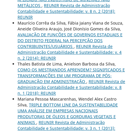
METÁLICOS
,
REUNIR Revista de Administração
Contabilidade e Sustentabilidade: v. 8 n. 2 (2018):
REUNIR
Maurício Corrêa da Silva, Fábia Jaiany Viana de Souza,
Aneide Oliveira Araujo, José Dionísio Gomes da Silva,
AVALIAÇÃO DE FUNÇÕES DE GOVERNOS ESTADUAIS E
DO DISTRITO FEDERAL NA PERCEPÇÃO DOS
CONTRIBUINTES/USUÁRIOS
,
REUNIR Revista de
Administração Contabilidade e Sustentabilidade: v. 4
n. 2 (2014): REUNIR
Thales Batista de Lima, Anielson Barbosa da Silva,
COMO OS MESTRANDOS APRENDEM? SIGNIFICADOS E
TRANSFORMAÇÕES EM UM PROGRAMA DE PÓS-
GRADUAÇÃO EM ADMINISTRAÇÃO
,
REUNIR Revista de
Administração Contabilidade e Sustentabilidade: v. 8
n. 1 (2018): REUNIR
Mariana Pessoa Mascarenhas, Wendel Alex Castro
Silva,
TRIPLE BOTTOM LINE DA SUSTENTABILIDADE
UMA ANÁLISE EM EMPRESAS NACIONAIS
PRODUTORAS DE ÓLEOS E GORDURAS VEGETAIS E
ANIMAIS
,
REUNIR Revista de Administração
Contabilidade e Sustentabilidade: v. 3 n. 1 (2013):