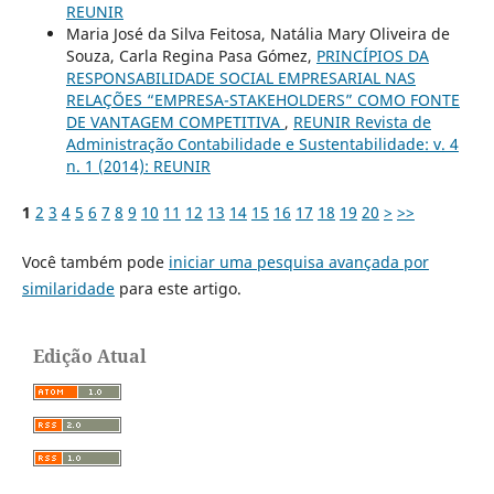
REUNIR
Maria José da Silva Feitosa, Natália Mary Oliveira de
Souza, Carla Regina Pasa Gómez,
PRINCÍPIOS DA
RESPONSABILIDADE SOCIAL EMPRESARIAL NAS
RELAÇÕES “EMPRESA-STAKEHOLDERS” COMO FONTE
DE VANTAGEM COMPETITIVA
,
REUNIR Revista de
Administração Contabilidade e Sustentabilidade: v. 4
n. 1 (2014): REUNIR
1
2
3
4
5
6
7
8
9
10
11
12
13
14
15
16
17
18
19
20
>
>>
Você também pode
iniciar uma pesquisa avançada por
similaridade
para este artigo.
Edição Atual