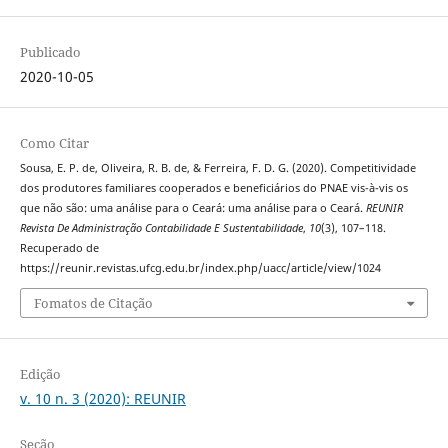
Publicado
2020-10-05
Como Citar
Sousa, E. P. de, Oliveira, R. B. de, & Ferreira, F. D. G. (2020). Competitividade
dos produtores familiares cooperados e beneficiários do PNAE vis-à-vis os
que não são: uma análise para o Ceará: uma análise para o Ceará.
REUNIR
Revista De Administração Contabilidade E Sustentabilidade
,
10
(3), 107–118.
Recuperado de
https://reunir.revistas.ufcg.edu.br/index.php/uacc/article/view/1024
Fomatos de Citação
Edição
v. 10 n. 3 (2020): REUNIR
Seção