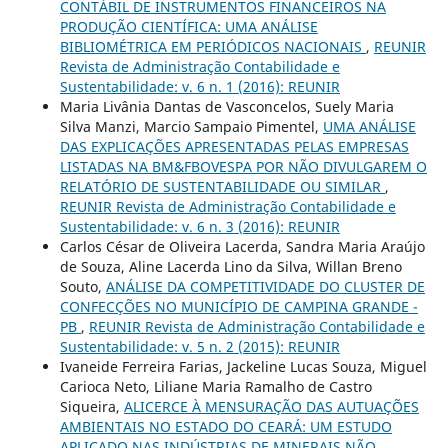
CONTÁBIL DE INSTRUMENTOS FINANCEIROS NA
PRODUÇÃO CIENTÍFICA: UMA ANÁLISE
BIBLIOMÉTRICA EM PERIÓDICOS NACIONAIS
,
REUNIR
Revista de Administração Contabilidade e
Sustentabilidade: v. 6 n. 1 (2016): REUNIR
Maria Livânia Dantas de Vasconcelos, Suely Maria
Silva Manzi, Marcio Sampaio Pimentel,
UMA ANÁLISE
DAS EXPLICAÇÕES APRESENTADAS PELAS EMPRESAS
LISTADAS NA BM&FBOVESPA POR NÃO DIVULGAREM O
RELATÓRIO DE SUSTENTABILIDADE OU SIMILAR
,
REUNIR Revista de Administração Contabilidade e
Sustentabilidade: v. 6 n. 3 (2016): REUNIR
Carlos César de Oliveira Lacerda, Sandra Maria Araújo
de Souza, Aline Lacerda Lino da Silva, Willan Breno
Souto,
ANÁLISE DA COMPETITIVIDADE DO CLUSTER DE
CONFECÇÕES NO MUNICÍPIO DE CAMPINA GRANDE -
PB
,
REUNIR Revista de Administração Contabilidade e
Sustentabilidade: v. 5 n. 2 (2015): REUNIR
Ivaneide Ferreira Farias, Jackeline Lucas Souza, Miguel
Carioca Neto, Liliane Maria Ramalho de Castro
Siqueira,
ALICERCE À MENSURAÇÃO DAS AUTUAÇÕES
AMBIENTAIS NO ESTADO DO CEARÁ: UM ESTUDO
APLICADO NAS INDÚSTRIAS DE MINERAIS NÃO