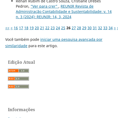
Renan Rubim de Castro Souza, Cristiane Drebes
Pedron,
“Ver para crer”
,
REUNIR Revista de
Administração Contabilidade e Sustentabilidade: v. 14
n. 3 (2024): REUNIR: 14, 3, 2024
<<
<
16
17
18
19
20
21
22
23
24
25
26
27
28
29
30
31
32
33
34
>
Você também pode
iniciar uma pesquisa avançada por
similaridade
para este artigo.
Edição Atual
Informações