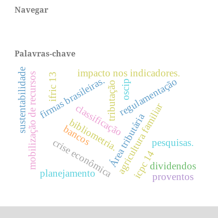
Navegar
Palavras-chave
sustentabilidade
impacto nos indicadores.
mobilização de recursos
ifric 13
firmas brasileiras.
regulamentação
oscip
tributação
agricultura familiar
classificação
Área tributária
bibliometria.
bancos
crise econômica
pesquisas.
icpc 14
dividendos
planejamento
proventos