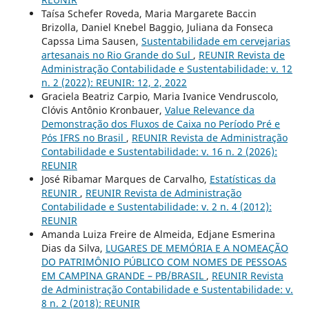
Taísa Schefer Roveda, Maria Margarete Baccin
Brizolla, Daniel Knebel Baggio, Juliana da Fonseca
Capssa Lima Sausen,
Sustentabilidade em cervejarias
artesanais no Rio Grande do Sul
,
REUNIR Revista de
Administração Contabilidade e Sustentabilidade: v. 12
n. 2 (2022): REUNIR: 12, 2, 2022
Graciela Beatriz Carpio, Maria Ivanice Vendruscolo,
Clóvis Antônio Kronbauer,
Value Relevance da
Demonstração dos Fluxos de Caixa no Período Pré e
Pós IFRS no Brasil
,
REUNIR Revista de Administração
Contabilidade e Sustentabilidade: v. 16 n. 2 (2026):
REUNIR
José Ribamar Marques de Carvalho,
Estatísticas da
REUNIR
,
REUNIR Revista de Administração
Contabilidade e Sustentabilidade: v. 2 n. 4 (2012):
REUNIR
Amanda Luiza Freire de Almeida, Edjane Esmerina
Dias da Silva,
LUGARES DE MEMÓRIA E A NOMEAÇÃO
DO PATRIMÔNIO PÚBLICO COM NOMES DE PESSOAS
EM CAMPINA GRANDE – PB/BRASIL
,
REUNIR Revista
de Administração Contabilidade e Sustentabilidade: v.
8 n. 2 (2018): REUNIR