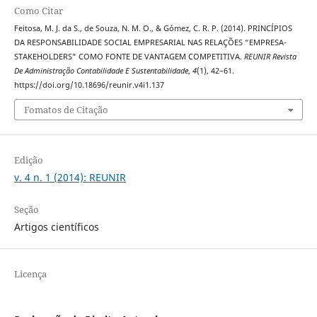
Como Citar
Feitosa, M. J. da S., de Souza, N. M. O., & Gómez, C. R. P. (2014). PRINCÍPIOS
DA RESPONSABILIDADE SOCIAL EMPRESARIAL NAS RELAÇÕES “EMPRESA-
STAKEHOLDERS” COMO FONTE DE VANTAGEM COMPETITIVA.
REUNIR Revista
De Administração Contabilidade E Sustentabilidade
,
4
(1), 42–61.
https://doi.org/10.18696/reunir.v4i1.137
Fomatos de Citação
Edição
v. 4 n. 1 (2014): REUNIR
Seção
Artigos científicos
Licença