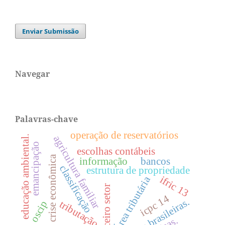
Enviar Submissão
Navegar
Palavras-chave
operação de reservatórios
educação ambiental.
agricultura familiar
emancipação
escolhas contábeis
crise econômica
informação
bancos
classificação
estrutura de propriedade
ifric 13
Área tributária
terceiro setor
icpc 14
firmas brasileiras.
tributação
oscip