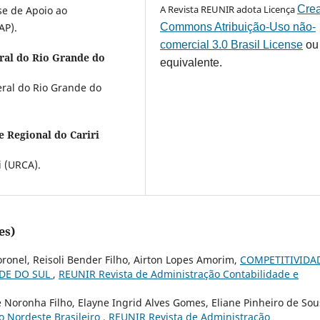
A Revista REUNIR adota Licença
Crea
se de Apoio ao
Commons Atribuição-Uso não-
AP).
comercial 3.0 Brasil License
ou
ral do Rio Grande do
equivalente.
ral do Rio Grande do
e Regional do Cariri
i (URCA).
es)
oronel, Reisoli Bender Filho, Airton Lopes Amorim,
COMPETITIVIDA
NDE DO SUL
,
REUNIR Revista de Administração Contabilidade e
e Noronha Filho, Elayne Ingrid Alves Gomes, Eliane Pinheiro de Sou
o Nordeste Brasileiro
,
REUNIR Revista de Administração