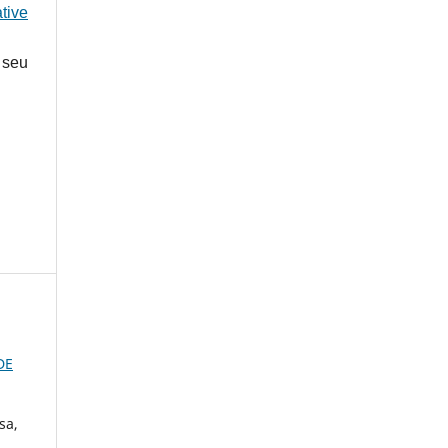
tive
 seu
DE
sa,