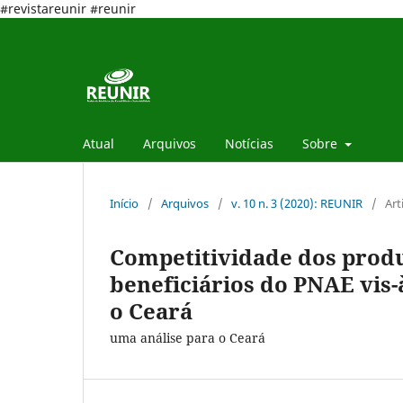
#revistareunir #reunir
Atual
Arquivos
Notícias
Sobre
Início
/
Arquivos
/
v. 10 n. 3 (2020): REUNIR
/
Art
Competitividade dos produ
beneficiários do PNAE vis-
o Ceará
uma análise para o Ceará