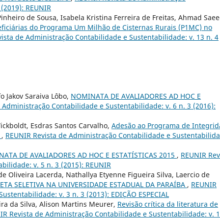
2 (2019): REUNIR
inheiro de Sousa, Isabela Kristina Ferreira de Freitas, Ahmad Sae
eficiárias do Programa Um Milhão de Cisternas Rurais (P1MC) no
sta de Administração Contabilidade e Sustentabilidade: v. 13 n. 4
o Jakov Saraiva Lôbo,
NOMINATA DE AVALIADORES AD HOC E
Administração Contabilidade e Sustentabilidade: v. 6 n. 3 (2016):
ickboldt, Esdras Santos Carvalho,
Adesão ao Programa de Integri
a
,
REUNIR Revista de Administração Contabilidade e Sustentabilida
ATA DE AVALIADORES AD HOC E ESTATÍSTICAS 2015
,
REUNIR Rev
bilidade: v. 5 n. 3 (2015): REUNIR
e Oliveira Lacerda, Nathallya Etyenne Figueira Silva, Laercio de
ETA SELETIVA NA UNIVERSIDADE ESTADUAL DA PARAÍBA
,
REUNIR
Sustentabilidade: v. 3 n. 3 (2013): EDIÇÃO ESPECIAL
ra da Silva, Alison Martins Meurer,
Revisão crítica da literatura de
R Revista de Administração Contabilidade e Sustentabilidade: v. 1