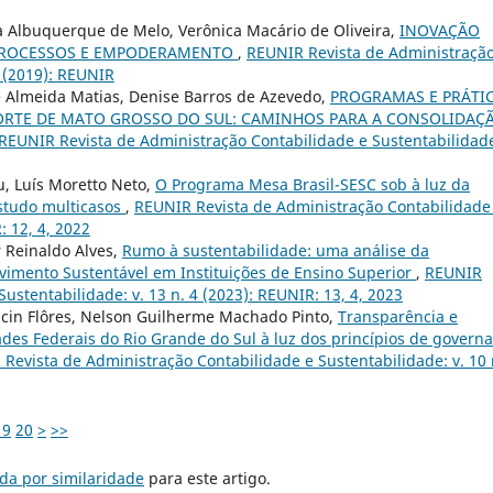
va Albuquerque de Melo, Verônica Macário de Oliveira,
INOVAÇÃO
, PROCESSOS E EMPODERAMENTO
,
REUNIR Revista de Administraçã
1 (2019): REUNIR
sé Almeida Matias, Denise Barros de Azevedo,
PROGRAMAS E PRÁTI
ORTE DE MATO GROSSO DO SUL: CAMINHOS PARA A CONSOLIDAÇ
REUNIR Revista de Administração Contabilidade e Sustentabilidade
eu, Luís Moretto Neto,
O Programa Mesa Brasil-SESC sob à luz da
studo multicasos
,
REUNIR Revista de Administração Contabilidade
: 12, 4, 2022
r Reinaldo Alves,
Rumo à sustentabilidade: uma análise da
imento Sustentável em Instituições de Ensino Superior
,
REUNIR
ustentabilidade: v. 13 n. 4 (2023): REUNIR: 13, 4, 2023
lcin Flôres, Nelson Guilherme Machado Pinto,
Transparência e
ades Federais do Rio Grande do Sul à luz dos princípios de govern
Revista de Administração Contabilidade e Sustentabilidade: v. 10 
19
20
>
>>
da por similaridade
para este artigo.