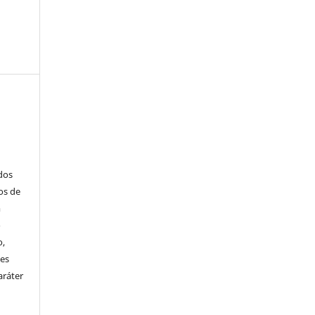
ados
os de
m
o
o,
ões
aráter