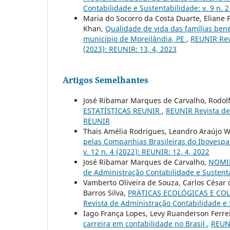
Contabilidade e Sustentabilidade: v. 9 n. 
Maria do Socorro da Costa Duarte, Eliane P
Khan,
Qualidade de vida das famílias ben
município de Moreilândia, PE
,
REUNIR Revi
(2023): REUNIR: 13, 4, 2023
Artigos Semelhantes
José Ribamar Marques de Carvalho, Rodolf
ESTATÍSTICAS REUNIR
,
REUNIR Revista de 
REUNIR
Thais Amélia Rodrigues, Leandro Araújo W
pelas Companhias Brasileiras do Ibovesp
v. 12 n. 4 (2022): REUNIR: 12, 4, 2022
José Ribamar Marques de Carvalho,
NOMIN
de Administração Contabilidade e Sustenta
Vamberto Oliveira de Souza, Carlos César d
Barros Silva,
PRÁTICAS ECOLÓGICAS E COL
Revista de Administração Contabilidade e 
Iago França Lopes, Levy Ruanderson Ferrei
carreira em contabilidade no Brasil
,
REUNI