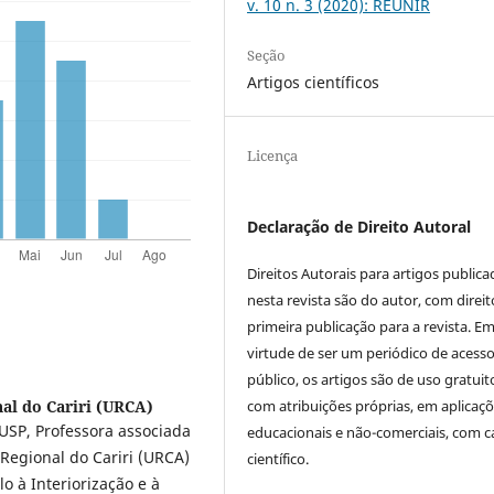
v. 10 n. 3 (2020): REUNIR
Seção
Artigos científicos
Licença
Declaração de Direito Autoral
Direitos Autorais para artigos public
nesta revista são do autor, com direit
primeira publicação para a revista. E
virtude de ser um periódico de acess
público, os artigos são de uso gratuit
com atribuições próprias, em aplicaç
al do Cariri (URCA)
SP, Professora associada
educacionais e não-comerciais, com c
egional do Cariri (URCA)
científico.
o à Interiorização e à