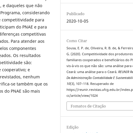
s, e daqueles que não
o Programa, considerando
Publicado
 competitividade para
2020-10-05
rticipam do PNAE e para
diferenças competitivas
Como Citar
ados. Para atender aos
l pelos componentes
Sousa, E. P. de, Oliveira, R. B. de, & Ferreira
G. (2020). Competitividade dos produtores
reados. Os resultados
familiares cooperados e beneficiários do 
etitividade são:
vis-à-vis os que não são: uma análise para 
 cooperativo; e
Ceará: uma análise para o Ceará.
REUNIR Re
trevistados, nenhum
De Administração Contabilidade E Sustentabil
erifica-se também que os
10
(3), 107–118. Recuperado de
https://reunir.revistas.ufcg.edu.br/index
ios do PNAE são mais
cc/article/view/1024
Fomatos de Citação
Edição