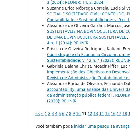
3 (2024): REUNIR: 14, 3, 2024
Suzanne Érica Nóbrega Correia, Lucia Sil
SOCIAL E SOCIEDADE CIVIL: CONTEÚDO
Contabilidade e Sustentabilidade: v. 9 n. 
Alexandre de Oliveira Gardini, Marcos Jo
SUSTENTÁVEIS NA BOVINOCULTURA DE C
DE UMA BOVINOCULTURA SUSTENTÁVEL
,
4 n. 1 (2014): REUNIR
Priscila de Oliveira Rodrigues, Katiane Fr
Coprodução e da Economia Circular: um e
Sustentabilidade: v. 12 n. 4 (2022): REUNIR
Gabriela Daiana Christ, Moacir Piffer, Luci
implementação dos Objetivos do Desenvolv
Revista de Administração Contabilidade e S
Alexandre Borba de Oliveira, Fernanda Da
accountability: uma análise das Universid
da administração pública federal
,
REUNIR 
(2020): REUNIR
<<
<
1
2
3
4
5
6
7
8
9
10
11
12
13
14
15
16
17
18
Você também pode
iniciar uma pesquisa avança