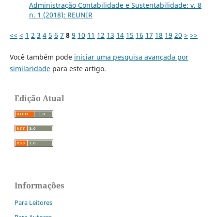
Administração Contabilidade e Sustentabilidade: v. 8
n. 1 (2018): REUNIR
<<
<
1
2
3
4
5
6
7
8
9
10
11
12
13
14
15
16
17
18
19
20
>
>>
Você também pode
iniciar uma pesquisa avançada por
similaridade
para este artigo.
Edição Atual
Informações
Para Leitores