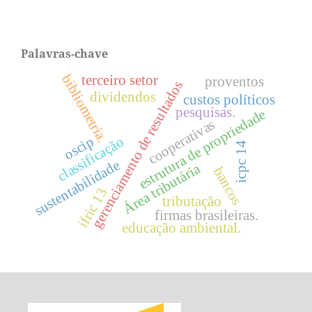
Palavras-chave
bibliometria.
terceiro setor
proventos
gerenciamento de resultados
dividendos
custos políticos
pesquisas.
estrutura de propriedade
cooperativas
oscip
classificação
icpc 14
sustentabilidade
Área tributária
bancos
ifric 13
tributação
firmas brasileiras.
educação ambiental.