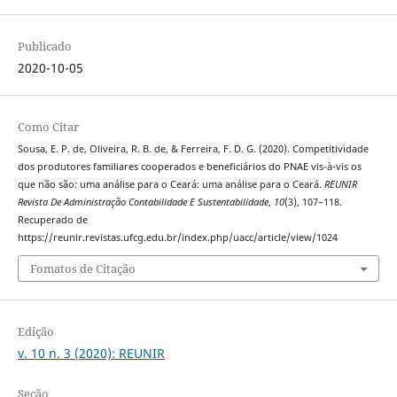
Publicado
2020-10-05
Como Citar
Sousa, E. P. de, Oliveira, R. B. de, & Ferreira, F. D. G. (2020). Competitividade
dos produtores familiares cooperados e beneficiários do PNAE vis-à-vis os
que não são: uma análise para o Ceará: uma análise para o Ceará.
REUNIR
Revista De Administração Contabilidade E Sustentabilidade
,
10
(3), 107–118.
Recuperado de
https://reunir.revistas.ufcg.edu.br/index.php/uacc/article/view/1024
Fomatos de Citação
Edição
v. 10 n. 3 (2020): REUNIR
Seção