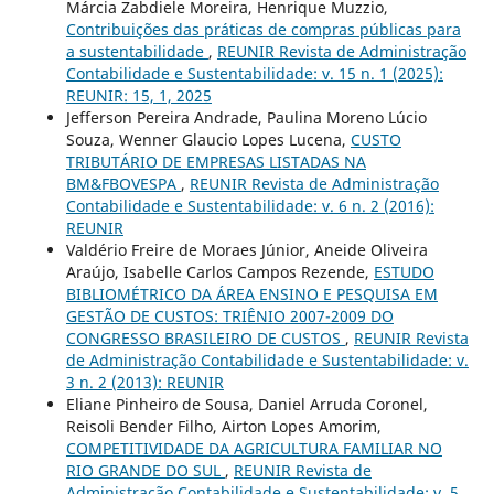
Márcia Zabdiele Moreira, Henrique Muzzio,
Contribuições das práticas de compras públicas para
a sustentabilidade
,
REUNIR Revista de Administração
Contabilidade e Sustentabilidade: v. 15 n. 1 (2025):
REUNIR: 15, 1, 2025
Jefferson Pereira Andrade, Paulina Moreno Lúcio
Souza, Wenner Glaucio Lopes Lucena,
CUSTO
TRIBUTÁRIO DE EMPRESAS LISTADAS NA
BM&FBOVESPA
,
REUNIR Revista de Administração
Contabilidade e Sustentabilidade: v. 6 n. 2 (2016):
REUNIR
Valdério Freire de Moraes Júnior, Aneide Oliveira
Araújo, Isabelle Carlos Campos Rezende,
ESTUDO
BIBLIOMÉTRICO DA ÁREA ENSINO E PESQUISA EM
GESTÃO DE CUSTOS: TRIÊNIO 2007-2009 DO
CONGRESSO BRASILEIRO DE CUSTOS
,
REUNIR Revista
de Administração Contabilidade e Sustentabilidade: v.
3 n. 2 (2013): REUNIR
Eliane Pinheiro de Sousa, Daniel Arruda Coronel,
Reisoli Bender Filho, Airton Lopes Amorim,
COMPETITIVIDADE DA AGRICULTURA FAMILIAR NO
RIO GRANDE DO SUL
,
REUNIR Revista de
Administração Contabilidade e Sustentabilidade: v. 5