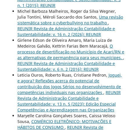
n. 1 (2015): REUNIR
Michel Barboza Malheiros, Roger da Silva Wegner,
Julia Tontini, Méroli Saccardo dos Santos,
Uma revisão
sistemática sobre o cyberbullying no trabalho
,
REUNIR Revista de Administração Contabilidade e
Sustentabilidade: v. 16 n. 2 (2026): REUNIR
Girlene Edson de Oliveira Amaro, Maria Luiza de
Medeiros Galvão, Kettrin Farias Bem Maracajá,
O
processo de desertificação no Município de Acari/RN e
as alternativas de permanência para seus munícipes.
,
REUNIR Revista de Administração Contabilidade e
Sustentabilidade: v. 6 n. 2 (2016): REUNIR
Leticia Ouros, Roberto Ruas, Cristiane Pedron,
Joguei,
e agora? Reflexões acerca do potencial de
contribuição dos Jogos Sérios no desenvolvimento de
competências individuais nas organizações
,
REUNIR
Revista de Administração Contabilidade e
Sustentabilidade: v. 13 n. 5 (2023): Edição Especial
Competências e Aprendizagem nas Organizações
Maryelle Carolina Gonçalves Soares, Caissa Veloso
Sousa,
COMÉRCIO ELETRÔNICO: MOTIVAÇÕES E
HÁBITOS DE CONSUMO
,
REUNIR Revista de