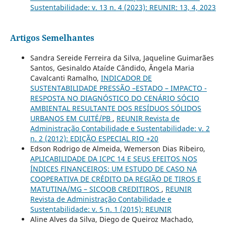
Sustentabilidade: v. 13 n. 4 (2023): REUNIR: 13, 4, 2023
Artigos Semelhantes
Sandra Sereide Ferreira da Silva, Jaqueline Guimarães
Santos, Gesinaldo Ataíde Cândido, Ângela Maria
Cavalcanti Ramalho,
INDICADOR DE
SUSTENTABILIDADE PRESSÃO –ESTADO – IMPACTO -
RESPOSTA NO DIAGNÓSTICO DO CENÁRIO SÓCIO
AMBIENTAL RESULTANTE DOS RESÍDUOS SÓLIDOS
URBANOS EM CUITÉ/PB
,
REUNIR Revista de
Administração Contabilidade e Sustentabilidade: v. 2
n. 2 (2012): EDIÇÃO ESPECIAL RIO +20
Edson Rodrigo de Almeida, Wemerson Dias Ribeiro,
APLICABILIDADE DA ICPC 14 E SEUS EFEITOS NOS
ÍNDICES FINANCEIROS: UM ESTUDO DE CASO NA
COOPERATIVA DE CRÉDITO DA REGIÃO DE TIROS E
MATUTINA/MG – SICOOB CREDITIROS
,
REUNIR
Revista de Administração Contabilidade e
Sustentabilidade: v. 5 n. 1 (2015): REUNIR
Aline Alves da Silva, Diego de Queiroz Machado,