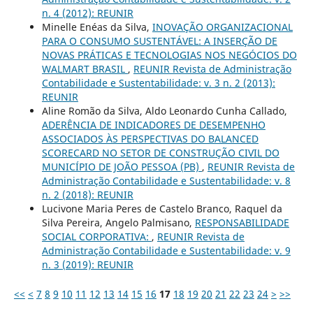
n. 4 (2012): REUNIR
Minelle Enéas da Silva,
INOVAÇÃO ORGANIZACIONAL
PARA O CONSUMO SUSTENTÁVEL: A INSERÇÃO DE
NOVAS PRÁTICAS E TECNOLOGIAS NOS NEGÓCIOS DO
WALMART BRASIL
,
REUNIR Revista de Administração
Contabilidade e Sustentabilidade: v. 3 n. 2 (2013):
REUNIR
Aline Romão da Silva, Aldo Leonardo Cunha Callado,
ADERÊNCIA DE INDICADORES DE DESEMPENHO
ASSOCIADOS ÀS PERSPECTIVAS DO BALANCED
SCORECARD NO SETOR DE CONSTRUÇÃO CIVIL DO
MUNICÍPIO DE JOÃO PESSOA (PB)
,
REUNIR Revista de
Administração Contabilidade e Sustentabilidade: v. 8
n. 2 (2018): REUNIR
Lucivone Maria Peres de Castelo Branco, Raquel da
Silva Pereira, Angelo Palmisano,
RESPONSABILIDADE
SOCIAL CORPORATIVA:
,
REUNIR Revista de
Administração Contabilidade e Sustentabilidade: v. 9
n. 3 (2019): REUNIR
<<
<
7
8
9
10
11
12
13
14
15
16
17
18
19
20
21
22
23
24
>
>>