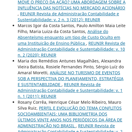
MOVE O PREÇO DA AÇÃO? UMA ABORDAGEM SOBRE A
INFLUÊNCIA DAS NOTÍCIAS NO MERCADO ACIONÁRIO
,
REUNIR Revista de Administração Contabilidade e
Sustentabilidade: v. 2 n. 3 (2012): REUNIR
Marcos Igor da Costa Santos, Paulo Amilton Maia Leite
Filho, Maria Luiza da Costa Santos,
Análise do
Absenteísmo enquanto um tipo de Custo Oculto em
uma Instituição de Ensino Pública
,
REUNIR Revista de
Administração Contabilidade e Sustentabilidade: v. 10
n. 2 (2020): REUNIR
Maria dos Remédios Antunes Magalhães, Alexandra
Vieira Batista, Rosiele Fernandes Pinto, Sérgio Luíz do
Amaral Moretti,
ANÁLISE NO TURISMO DE EVENTOS
SOB A PERSPECTIVA DO PLANEJAMENTO, ESTRATÉGIA
E SUSTENTABILIDADE
,
REUNIR Revista de
Administração Contabilidade e Sustentabilidade: v. 1
n. 1 (2011): REUNIR
Rosany Corrêa, Henrique César Melo Ribeiro, Mauro
Silva Ruiz,
PERFIL E EVOLUÇÃO DO TEMA CONFLITOS
SOCIOAMBIENTAIS: UMA BIBLIOMETRIA DOS
ÚLTIMOS VINTE ANOS NOS PERIÓDICOS DA ÁREA DE
ADMINISTRAÇÃO NO BRASIL
,
REUNIR Revista de
Administração Contabilidade e Sustentabilidade: v. 2