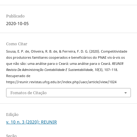
Publicado
2020-10-05
Como Citar
Sousa, E. P. de, Oliveira, R. B. de, & Ferreira, F. D. G. (2020). Competitividade
dos produtores familiares cooperados e beneficiários do PNAE vis-à-vis os
que não são: uma análise para o Ceará: uma análise para o Ceará.
REUNIR
Revista De Administração Contabilidade E Sustentabilidade
,
10
(3), 107–118.
Recuperado de
https://reunir.revistas.ufcg.edu.br/index.php/uacc/article/view/1024
Fomatos de Citação
Edição
v. 10 n. 3 (2020): REUNIR
Seção