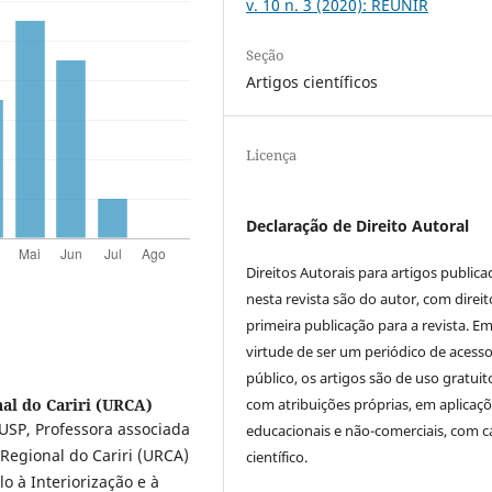
v. 10 n. 3 (2020): REUNIR
Seção
Artigos científicos
Licença
Declaração de Direito Autoral
Direitos Autorais para artigos public
nesta revista são do autor, com direit
primeira publicação para a revista. E
virtude de ser um periódico de acess
público, os artigos são de uso gratuit
com atribuições próprias, em aplicaç
al do Cariri (URCA)
SP, Professora associada
educacionais e não-comerciais, com c
egional do Cariri (URCA)
científico.
o à Interiorização e à