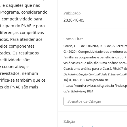
s, e daqueles que não
o Programa, considerando
Publicado
 competitividade para
2020-10-05
rticipam do PNAE e para
diferenças competitivas
Como Citar
ados. Para atender aos
l pelos componentes
Sousa, E. P. de, Oliveira, R. B. de, & Ferreira
G. (2020). Competitividade dos produtores
reados. Os resultados
familiares cooperados e beneficiários do 
etitividade são:
vis-à-vis os que não são: uma análise para 
 cooperativo; e
Ceará: uma análise para o Ceará.
REUNIR Re
trevistados, nenhum
De Administração Contabilidade E Sustentabil
erifica-se também que os
10
(3), 107–118. Recuperado de
https://reunir.revistas.ufcg.edu.br/index
ios do PNAE são mais
cc/article/view/1024
Fomatos de Citação
Edição