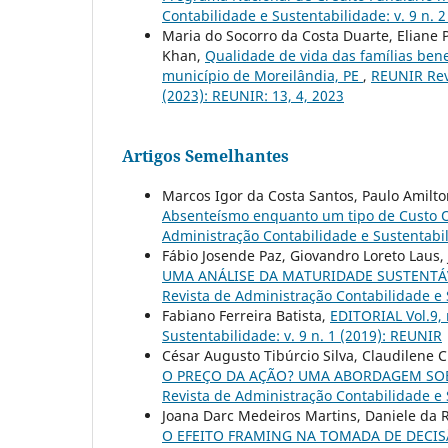
Contabilidade e Sustentabilidade: v. 9 n. 
Maria do Socorro da Costa Duarte, Eliane P
Khan,
Qualidade de vida das famílias ben
município de Moreilândia, PE
,
REUNIR Revi
(2023): REUNIR: 13, 4, 2023
Artigos Semelhantes
Marcos Igor da Costa Santos, Paulo Amilto
Absenteísmo enquanto um tipo de Custo O
Administração Contabilidade e Sustentabil
Fábio Josende Paz, Giovandro Loreto Laus,
UMA ANÁLISE DA MATURIDADE SUSTENTÁ
Revista de Administração Contabilidade e S
Fabiano Ferreira Batista,
EDITORIAL Vol.9,
Sustentabilidade: v. 9 n. 1 (2019): REUNIR
César Augusto Tibúrcio Silva, Claudilene
O PREÇO DA AÇÃO? UMA ABORDAGEM SOB
Revista de Administração Contabilidade e S
Joana Darc Medeiros Martins, Daniele da R
O EFEITO FRAMING NA TOMADA DE DECIS