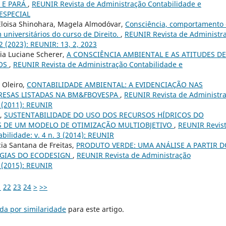
 E PARÁ
,
REUNIR Revista de Administração Contabilidade e
 ESPECIAL
Eloisa Shinohara, Magela Almodóvar,
Consciência, comportamento 
universitários do curso de Direito.
,
REUNIR Revista de Administr
2 (2023): REUNIR: 13, 2, 2023
via Luciane Scherer,
A CONSCIÊNCIA AMBIENTAL E AS ATITUDES DE
ROS
,
REUNIR Revista de Administração Contabilidade e
 Oleiro,
CONTABILIDADE AMBIENTAL: A EVIDENCIAÇÃO NAS
RESAS LISTADAS NA BM&FBOVESPA
,
REUNIR Revista de Administr
2 (2011): REUNIR
i,
SUSTENTABILIDADE DO USO DOS RECURSOS HÍDRICOS DO
ÉS DE UM MODELO DE OTIMIZAÇÃO MULTIOBJETIVO
,
REUNIR Revis
bilidade: v. 4 n. 3 (2014): REUNIR
cia Santana de Freitas,
PRODUTO VERDE: UMA ANÁLISE A PARTIR D
TÉGIAS DO ECODESIGN
,
REUNIR Revista de Administração
1 (2015): REUNIR
1
22
23
24
>
>>
da por similaridade
para este artigo.