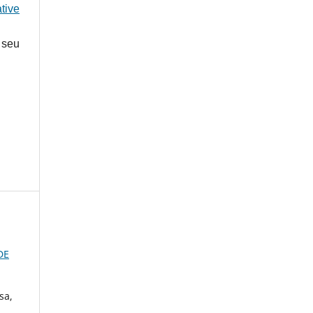
tive
 seu
DE
sa,