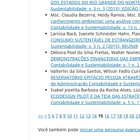
DOS ESTADOS DO RIO GRANDE DO NORTE
Sustentabilidade: v. 3 n. 3 (2013): EDIÇÃO
Msc. Claudia Bezerra, Heidy Ramos, Msc. 
conhecimento ambiental: uma análise com 
Contabilidade e Sustentabilidade: v. 13 n. 
Larissa Back, Ivanete Schneider Hahn, Fla
CONSUMO SUSTENTÁVEL DE ESTRANGEI
Sustentabilidade: v. 5 n. 2 (2015): REUNIR
Débora Pool da Silva Freitas, Walter Nunes
DEMONSTRAÇÕES FINANCEIRAS DAS EMP
Contabilidade e Sustentabilidade: v. 1 n. 
Valterlin da Silva Santos, Wilson Fadlo Cur
RESERVATÓRIO EPITÁCIO PESSOA ATRAV
de Administração Contabilidade e Sustenta
Isabel Joselita Barbosa da Rocha Alves, Lú
ECODESIGN PILOT E DA TEIA DAS ESTRA
Contabilidade e Sustentabilidade: v. 5 n. 
<<
<
5
6
7
8
9
10
11
12
13
14
15
16
17
18
19
20
2
Você também pode
iniciar uma pesquisa avança