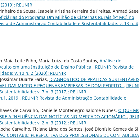
2 (2019): REUNIR
inheiro de Sousa, Isabela Kristina Ferreira de Freitas, Ahmad Sae
eficiárias do Programa Um Milhão de Cisternas Rurais (P1MC) no
sta de Administração Contabilidade e Sustentabilidade: v. 13 n. 4
n Maia Leite Filho, Maria Luiza da Costa Santos,
Análise do
culto em uma Instituição de Ensino Pública
,
REUNIR Revista de
idade: v. 10 n. 2 (2020): REUNIR
 Jossimar Duarte Farias,
DIAGNÓSTICO DE PRÁTICAS SUSTENTÁVEIS
VEL DAS MICRO E PEQUENAS EMPRESAS DE DOM PEDRITO.
,
REUN
ustentabilidade: v. 7 n. 3 (2017): REUNIR
 n.1, 2019
,
REUNIR Revista de Administração Contabilidade e
 Chaves de Carvalho, Danielle Montenegro Salomé Nunes,
O QUE M
RE A INFLUÊNCIA DAS NOTÍCIAS NO MERCADO ACIONÁRIO
,
REU
ustentabilidade: v. 2 n. 3 (2012): REUNIR
ocha Carvalho, Ticiane Lima dos Santos, José Dionísio Gomes da Si
ÃO CONTÁBIL: PERSPECTIVA DOS PROFISSIONAIS DE CONTABILID