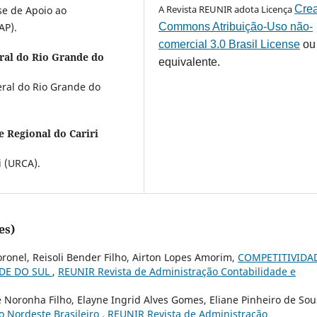
A Revista REUNIR adota Licença
Crea
se de Apoio ao
Commons Atribuição-Uso não-
AP).
comercial 3.0 Brasil License
ou
ral do Rio Grande do
equivalente.
ral do Rio Grande do
e Regional do Cariri
i (URCA).
es)
oronel, Reisoli Bender Filho, Airton Lopes Amorim,
COMPETITIVIDA
NDE DO SUL
,
REUNIR Revista de Administração Contabilidade e
e Noronha Filho, Elayne Ingrid Alves Gomes, Eliane Pinheiro de Sou
o Nordeste Brasileiro
,
REUNIR Revista de Administração