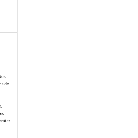
ados
os de
m
o
o,
ões
aráter