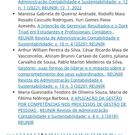
Administração Contabilidade e Sustentabilidade: v. 12
n. 1 (2022): REUNIR: 12, 1, 2022
Maressa Gabriela de Queiroz Andrade, Rodolfo Maia
Rosado Cascudo Rodrigues, Yuri Gomes Paiva
Azevedo,
A Intenção de Gerenciar Resultados e o Dark
Triad em Estudantes e Profissionais Contábeis
,
REUNIR Revista de Administração Contabilidade e
Sustentabilidade: v. 10 n. 4 (2020): REUNIR
Arthur William Pereira da Silva, César Ricardo Maia de
Vasconcelos, Ahiram Brunni Cartaxo de Castro, Juliana
Carvalho de Sousa, Pablo Marlon Medeiros da Silva,
Gestores, suas formas de liderar e o impacto sobre o
comprometimento dos seus subordinados
,
REUNIR
Revista de Administração Contabilidade e
Sustentabilidade: v. 10 n. 3 (2020): REUNIR
Maria Guesnadia Teodoro de Oliveira Sousa, Maria de
Fátima Nóbrega Barbosa,
A APLICAÇÃO DA GESTÃO
POR COMPETÊNCIAS NOS PROCESSOS DE GESTÃO DE
PESSOAS
,
REUNIR Revista de Administração
Contabilidade e Sustentabilidade: v. 8 n. 3 (2018):
REUNIR
<<
<
1
2
3
4
5
6
7
8
9
10
11
12
13
14
15
16
17
18
19
20
>
>>