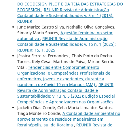
DO ECODESIGN PILOT E DA TEIA DAS ESTRATÉGIAS DO
ECODESIGN
,
REUNIR Revista de Administração
Contabilidade e Sustentabilidade: v. 5 n. 1 (2015):
REUNIR
June Marize Castro Silva, Nathália Oliva Gonçalves,
Simarly Maria Soares,
A gestão feminina no setor
automotivo
,
REUNIR Revista de Administração
Contabilidade e Sustentabilidade: v. 15 n. 1 (2025):
REUNIR: 15, 1, 2025
Jéssica Ferreira Fernandes , Thaís Pinto da Rocha
Torres, Kely César Martins de Paiva, Mirian Serrão
Vital,
Tendências entre Comprometimento
Organizacional e Competências Profissionais de
enfermeiros, jovens e experientes, durante a
pandemia de Covid-19 em Manaus (AM)
,
REUNIR
Revista de Administração Contabilidade e
Sustentabilidade: v. 13 n. 5 (2023): Edição Especial
Competências e Aprendizagem nas Organizações
Jackelin Dias Condé, Celia Maria Lima dos Santos,
Tiago Monteiro Condé,
A Contabilidade ambiental no
aproveitamento de resíduos madeireiros em
Rorainópolis, sul de Roraima
,
REUNIR Revista de