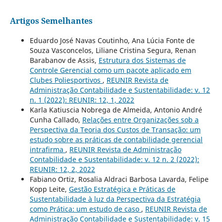
Artigos Semelhantes
Eduardo José Navas Coutinho, Ana Lúcia Fonte de
Souza Vasconcelos, Liliane Cristina Segura, Renan
Barabanov de Assis,
Estrutura dos Sistemas de
Controle Gerencial como um pacote aplicado em
Clubes Poliesportivos
,
REUNIR Revista de
Administração Contabilidade e Sustentabilidade: v. 12
n. 1 (2022): REUNIR: 12, 1, 2022
Karla Katiuscia Nobrega de Almeida, Antonio André
Cunha Callado,
Relações entre Organizações sob a
Perspectiva da Teoria dos Custos de Transação: um
estudo sobre as práticas de contabilidade gerencial
intrafirma
,
REUNIR Revista de Administração
Contabilidade e Sustentabilidade: v. 12 n. 2 (2022):
REUNIR: 12, 2, 2022
Fabiano Ortiz, Rosalia Aldraci Barbosa Lavarda, Felipe
Kopp Leite,
Gestão Estratégica e Práticas de
Sustentabilidade à luz da Perspectiva da Estratégia
como Prática: um estudo de caso
,
REUNIR Revista de
Administração Contabilidade e Sustentabilidade: v. 15