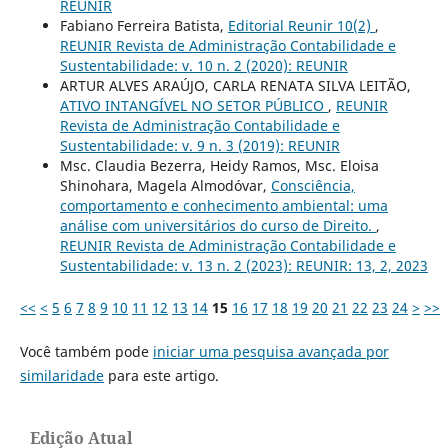
REUNIR
Fabiano Ferreira Batista,
Editorial Reunir 10(2)
,
REUNIR Revista de Administração Contabilidade e
Sustentabilidade: v. 10 n. 2 (2020): REUNIR
ARTUR ALVES ARAÚJO, CARLA RENATA SILVA LEITÃO,
ATIVO INTANGÍVEL NO SETOR PÚBLICO
,
REUNIR
Revista de Administração Contabilidade e
Sustentabilidade: v. 9 n. 3 (2019): REUNIR
Msc. Claudia Bezerra, Heidy Ramos, Msc. Eloisa
Shinohara, Magela Almodóvar,
Consciência,
comportamento e conhecimento ambiental: uma
análise com universitários do curso de Direito.
,
REUNIR Revista de Administração Contabilidade e
Sustentabilidade: v. 13 n. 2 (2023): REUNIR: 13, 2, 2023
<<
<
5
6
7
8
9
10
11
12
13
14
15
16
17
18
19
20
21
22
23
24
>
>>
Você também pode
iniciar uma pesquisa avançada por
similaridade
para este artigo.
Edição Atual