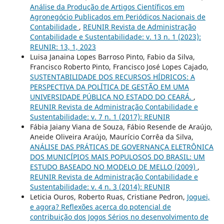
Análise da Produção de Artigos Científicos em
Agronegócio Publicados em Periódicos Nacionais de
Contabilidade
,
REUNIR Revista de Administração
Contabilidade e Sustentabilidade: v. 13 n. 1 (2023):
REUNIR: 13, 1, 2023
Luisa Janaina Lopes Barroso Pinto, Fabio da Silva,
Francisco Roberto Pinto, Francisco José Lopes Cajado,
SUSTENTABILIDADE DOS RECURSOS HÍDRICOS: A
PERSPECTIVA DA POLÍTICA DE GESTÃO EM UMA
UNIVERSIDADE PÚBLICA NO ESTADO DO CEARÁ.
,
REUNIR Revista de Administração Contabilidade e
Sustentabilidade: v. 7 n. 1 (2017): REUNIR
Fábia Jaiany Viana de Souza, Fábio Resende de Araújo,
Aneide Oliveira Araújo, Maurício Corrêa da Silva,
ANÁLISE DAS PRÁTICAS DE GOVERNANÇA ELETRÔNICA
DOS MUNICÍPIOS MAIS POPULOSOS DO BRASIL: UM
ESTUDO BASEADO NO MODELO DE MELLO (2009)
,
REUNIR Revista de Administração Contabilidade e
Sustentabilidade: v. 4 n. 3 (2014): REUNIR
Leticia Ouros, Roberto Ruas, Cristiane Pedron,
Joguei,
e agora? Reflexões acerca do potencial de
contribuição dos Jogos Sérios no desenvolvimento de