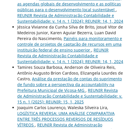
as agendas globais de desenvolvimento e as políticas
públicas para o desenvolvimento local sustentável
,
REUNIR Revista de Administração Contabilidade e
Sustentabilidade: v. 14 n. 1 (2024): REUNIR: 14, 1, 2024
Jéssica Vivianne da Cunha Silva de Brito, Josué Vitor de
Medeiros Junior, Karen Aguiar Bezerra, Luan David
Pereira do Nascimento,
Painéis para monitoramento e
controle de projetos de captação de recursos em uma
instituição federal de ensino superior
,
REUNIR
Revista de Administração Contabilidade e
Sustentabilidade: v. 14 n. 1 (2024): REUNIR: 14, 1, 2024
Tamires Souza Barbosa, Anderson de Oliveira Reis,
Antônio Augusto Brion Cardoso, Elizangela Lourdes de
Castro,
Análise da prestação de contas do suprimento
de fundo sobre a perspectiva da accountability na
Prefeitura Municipal de Viçosa-MG
,
REUNIR Revista
de Administração Contabilidade e Sustentabilidade: v.
15 n. 1 (2025): REUNIR: 15, 1, 2025
Joaquim Carlos Lourenço, Waleska Silveira Lira,
LOGÍSTICA REVERSA: UMA ANÁLISE COMPARATIVA
ENTRE TRÊS PROCESSOS REVERSOS DE RESÍDUOS
VÍTREOS
,
REUNIR Revista de Administração