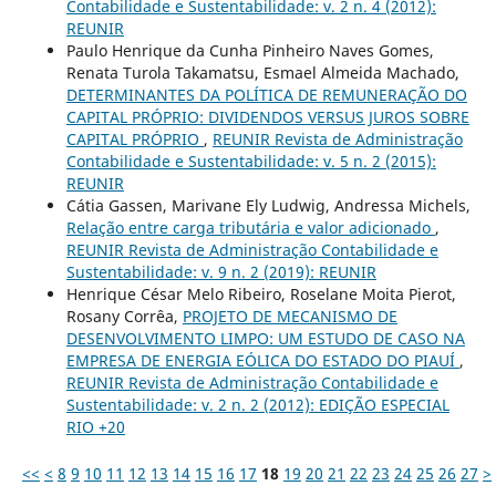
Contabilidade e Sustentabilidade: v. 2 n. 4 (2012):
REUNIR
Paulo Henrique da Cunha Pinheiro Naves Gomes,
Renata Turola Takamatsu, Esmael Almeida Machado,
DETERMINANTES DA POLÍTICA DE REMUNERAÇÃO DO
CAPITAL PRÓPRIO: DIVIDENDOS VERSUS JUROS SOBRE
CAPITAL PRÓPRIO
,
REUNIR Revista de Administração
Contabilidade e Sustentabilidade: v. 5 n. 2 (2015):
REUNIR
Cátia Gassen, Marivane Ely Ludwig, Andressa Michels,
Relação entre carga tributária e valor adicionado
,
REUNIR Revista de Administração Contabilidade e
Sustentabilidade: v. 9 n. 2 (2019): REUNIR
Henrique César Melo Ribeiro, Roselane Moita Pierot,
Rosany Corrêa,
PROJETO DE MECANISMO DE
DESENVOLVIMENTO LIMPO: UM ESTUDO DE CASO NA
EMPRESA DE ENERGIA EÓLICA DO ESTADO DO PIAUÍ
,
REUNIR Revista de Administração Contabilidade e
Sustentabilidade: v. 2 n. 2 (2012): EDIÇÃO ESPECIAL
RIO +20
<<
<
8
9
10
11
12
13
14
15
16
17
18
19
20
21
22
23
24
25
26
27
>