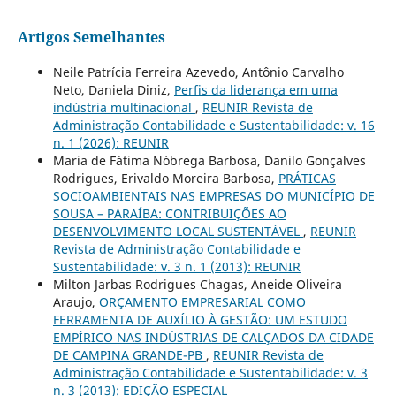
Artigos Semelhantes
Neile Patrícia Ferreira Azevedo, Antônio Carvalho
Neto, Daniela Diniz,
Perfis da liderança em uma
indústria multinacional
,
REUNIR Revista de
Administração Contabilidade e Sustentabilidade: v. 16
n. 1 (2026): REUNIR
Maria de Fátima Nóbrega Barbosa, Danilo Gonçalves
Rodrigues, Erivaldo Moreira Barbosa,
PRÁTICAS
SOCIOAMBIENTAIS NAS EMPRESAS DO MUNICÍPIO DE
SOUSA – PARAÍBA: CONTRIBUIÇÕES AO
DESENVOLVIMENTO LOCAL SUSTENTÁVEL
,
REUNIR
Revista de Administração Contabilidade e
Sustentabilidade: v. 3 n. 1 (2013): REUNIR
Milton Jarbas Rodrigues Chagas, Aneide Oliveira
Araujo,
ORÇAMENTO EMPRESARIAL COMO
FERRAMENTA DE AUXÍLIO À GESTÃO: UM ESTUDO
EMPÍRICO NAS INDÚSTRIAS DE CALÇADOS DA CIDADE
DE CAMPINA GRANDE-PB
,
REUNIR Revista de
Administração Contabilidade e Sustentabilidade: v. 3
n. 3 (2013): EDIÇÃO ESPECIAL