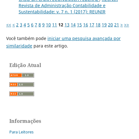
Revista de Administração Contabilidade e
Sustentabilidade: v. 7 n. 1 (2017): REUNIR
<<
<
2
3
4
5
6
7
8
9
10
11
12
13
14
15
16
17
18
19
20
21
>
>>
Você também pode
iniciar uma pesquisa avançada por
similaridade
para este artigo.
Edição Atual
Informações
Para Leitores