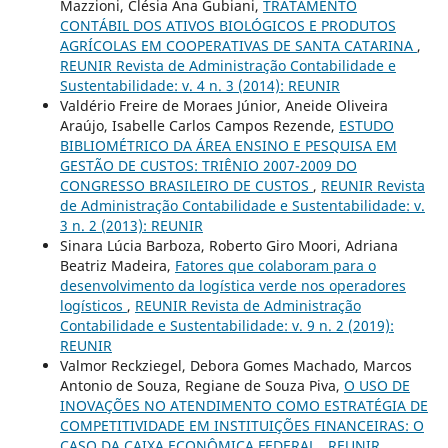
Mazzioni, Clésia Ana Gubiani,
TRATAMENTO
CONTÁBIL DOS ATIVOS BIOLÓGICOS E PRODUTOS
AGRÍCOLAS EM COOPERATIVAS DE SANTA CATARINA
,
REUNIR Revista de Administração Contabilidade e
Sustentabilidade: v. 4 n. 3 (2014): REUNIR
Valdério Freire de Moraes Júnior, Aneide Oliveira
Araújo, Isabelle Carlos Campos Rezende,
ESTUDO
BIBLIOMÉTRICO DA ÁREA ENSINO E PESQUISA EM
GESTÃO DE CUSTOS: TRIÊNIO 2007-2009 DO
CONGRESSO BRASILEIRO DE CUSTOS
,
REUNIR Revista
de Administração Contabilidade e Sustentabilidade: v.
3 n. 2 (2013): REUNIR
Sinara Lúcia Barboza, Roberto Giro Moori, Adriana
Beatriz Madeira,
Fatores que colaboram para o
desenvolvimento da logística verde nos operadores
logísticos
,
REUNIR Revista de Administração
Contabilidade e Sustentabilidade: v. 9 n. 2 (2019):
REUNIR
Valmor Reckziegel, Debora Gomes Machado, Marcos
Antonio de Souza, Regiane de Souza Piva,
O USO DE
INOVAÇÕES NO ATENDIMENTO COMO ESTRATÉGIA DE
COMPETITIVIDADE EM INSTITUIÇÕES FINANCEIRAS: O
CASO DA CAIXA ECONÔMICA FEDERAL
,
REUNIR