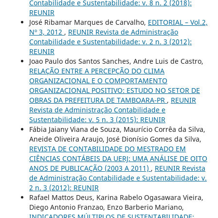
Contabilidade e Sustentabilidade: v. 8 n. 2 (2018):
REUNIR
José Ribamar Marques de Carvalho,
EDITORIAL – Vol.2,
Nº 3, 2012
,
REUNIR Revista de Administração
Contabilidade e Sustentabilidade: v. 2 n. 3 (2012):
REUNIR
Joao Paulo dos Santos Sanches, Andre Luis de Castro,
RELAÇÃO ENTRE A PERCEPÇÃO DO CLIMA
ORGANIZACIONAL E O COMPORTAMENTO
ORGANIZACIONAL POSITIVO: ESTUDO NO SETOR DE
OBRAS DA PREFEITURA DE TAMBOARA-PR
,
REUNIR
Revista de Administração Contabilidade e
Sustentabilidade: v. 5 n. 3 (2015): REUNIR
Fábia Jaiany Viana de Souza, Maurício Corrêa da Silva,
Aneide Oliveira Araujo, José Dionísio Gomes da Silva,
REVISTA DE CONTABILIDADE DO MESTRADO EM
CIÊNCIAS CONTÁBEIS DA UERJ: UMA ANÁLISE DE OITO
ANOS DE PUBLICAÇÃO (2003 A 2011)
,
REUNIR Revista
de Administração Contabilidade e Sustentabilidade: v.
2 n. 3 (2012): REUNIR
Rafael Mattos Deus, Karina Rabelo Ogasawara Vieira,
Diego Antonio Franzao, Enzo Barberio Mariano,
INDICADORES MÚLTIPLOS DE SUSTENTABILIDADE: