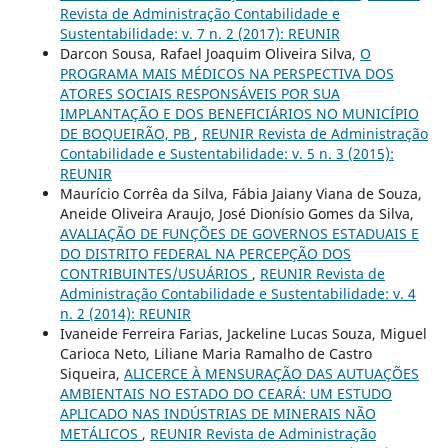
Revista de Administração Contabilidade e
Sustentabilidade: v. 7 n. 2 (2017): REUNIR
Darcon Sousa, Rafael Joaquim Oliveira Silva,
O
PROGRAMA MAIS MÉDICOS NA PERSPECTIVA DOS
ATORES SOCIAIS RESPONSÁVEIS POR SUA
IMPLANTAÇÃO E DOS BENEFICIÁRIOS NO MUNICÍPIO
DE BOQUEIRÃO, PB
,
REUNIR Revista de Administração
Contabilidade e Sustentabilidade: v. 5 n. 3 (2015):
REUNIR
Maurício Corrêa da Silva, Fábia Jaiany Viana de Souza,
Aneide Oliveira Araujo, José Dionísio Gomes da Silva,
AVALIAÇÃO DE FUNÇÕES DE GOVERNOS ESTADUAIS E
DO DISTRITO FEDERAL NA PERCEPÇÃO DOS
CONTRIBUINTES/USUÁRIOS
,
REUNIR Revista de
Administração Contabilidade e Sustentabilidade: v. 4
n. 2 (2014): REUNIR
Ivaneide Ferreira Farias, Jackeline Lucas Souza, Miguel
Carioca Neto, Liliane Maria Ramalho de Castro
Siqueira,
ALICERCE À MENSURAÇÃO DAS AUTUAÇÕES
AMBIENTAIS NO ESTADO DO CEARÁ: UM ESTUDO
APLICADO NAS INDÚSTRIAS DE MINERAIS NÃO
METÁLICOS
,
REUNIR Revista de Administração