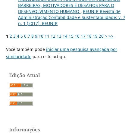
BARREIRAS, MOTIVADORES E DESAFIOS PARA O
DESENVOLVIMENTO HUMANO
,
REUNIR Revista de
Administração Contabilidade e Sustentabilidade: v. 7
n. 1 (2017): REUNIR
1
2
3
4
5
6
7
8
9
10
11
12
13
14
15
16
17
18
19
20
>
>>
Você também pode
iniciar uma pesquisa avançada por
similaridade
para este artigo.
Edição Atual
Informações