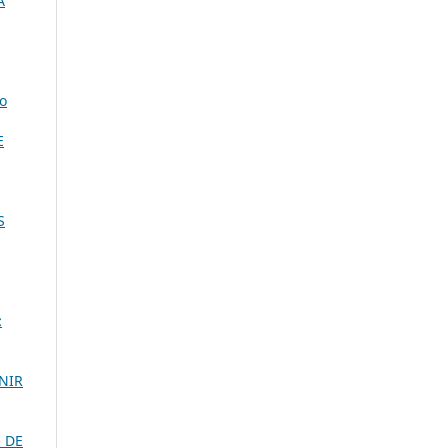
A
o
E
S
:
NIR
 DE