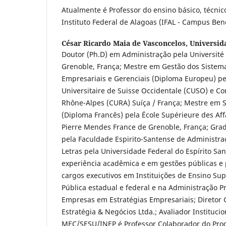
Atualmente é Professor do ensino básico, técnic
Instituto Federal de Alagoas (IFAL - Campus Ben
César Ricardo Maia de Vasconcelos,
Universid
Doutor (Ph.D) em Administração pela Université
Grenoble, França; Mestre em Gestão dos Sistem
Empresariais e Gerenciais (Diploma Europeu) p
Universitaire de Suisse Occidentale (CUSO) e Co
Rhône-Alpes (CURA) Suíça / França; Mestre em 
(Diploma Francês) pela École Supérieure des Affa
Pierre Mendes France de Grenoble, França; Gr
pela Faculdade Espirito-Santense de Administra
Letras pela Universidade Federal do Espírito San
experiência acadêmica e em gestões públicas e
cargos executivos em Instituições de Ensino Sup
Pública estadual e federal e na Administração P
Empresas em Estratégias Empresariais; Diretor 
Estratégia & Negócios Ltda.; Avaliador Instituci
MEC/SESU/INEP é Professor Colaborador do Pr