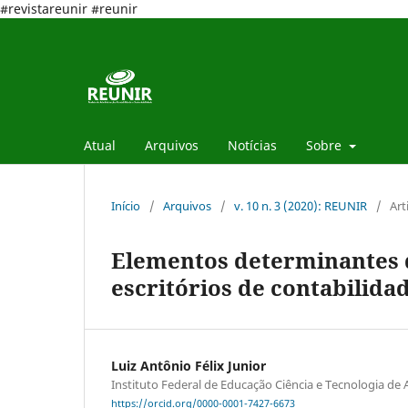
#revistareunir #reunir
Atual
Arquivos
Notícias
Sobre
Início
/
Arquivos
/
v. 10 n. 3 (2020): REUNIR
/
Art
Elementos determinantes 
escritórios de contabilida
Luiz Antônio Félix Junior
Instituto Federal de Educação Ciência e Tecnologia de 
https://orcid.org/0000-0001-7427-6673