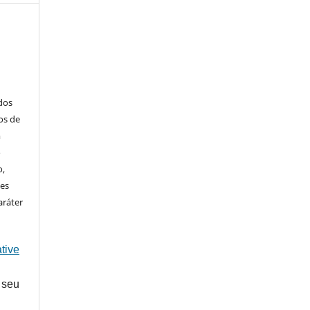
ados
os de
m
o
o,
ões
aráter
tive
 seu