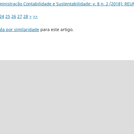
nistração Contabilidade e Sustentabilidade: v. 8 n. 2 (2018): REU
24
25
26
27
28
>
>>
da por similaridade
para este artigo.