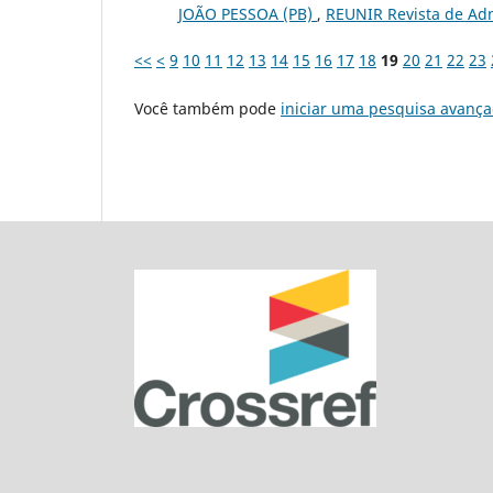
JOÃO PESSOA (PB)
,
REUNIR Revista de Admi
<<
<
9
10
11
12
13
14
15
16
17
18
19
20
21
22
23
Você também pode
iniciar uma pesquisa avança