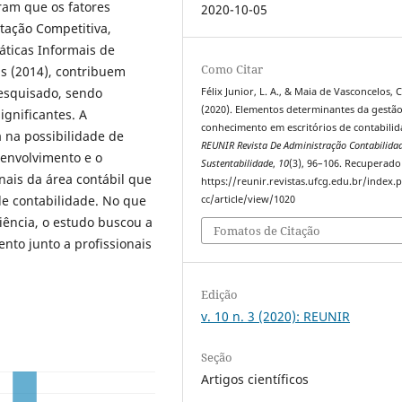
ram que os fatores
2020-10-05
tação Competitiva,
áticas Informais de
Como Citar
s (2014), contribuem
esquisado, sendo
Félix Junior, L. A., & Maia de Vasconcelos, C.
(2020). Elementos determinantes da gestã
ignificantes. A
conhecimento em escritórios de contabilid
a na possibilidade de
REUNIR Revista De Administração Contabilida
senvolvimento e o
Sustentabilidade
,
10
(3), 96–106. Recuperado
ais da área contábil que
https://reunir.revistas.ufcg.edu.br/index
de contabilidade. No que
cc/article/view/1020
ciência, o estudo buscou a
Fomatos de Citação
nto junto a profissionais
Edição
v. 10 n. 3 (2020): REUNIR
Seção
Artigos científicos