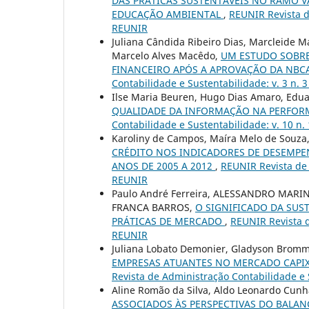
DAS PRÁTICAS SUSTENTÁVEIS NO RAMO 
EDUCAÇÃO AMBIENTAL
,
REUNIR Revista de
REUNIR
Juliana Cândida Ribeiro Dias, Marcleide 
Marcelo Alves Macêdo,
UM ESTUDO SOBRE
FINANCEIRO APÓS A APROVAÇÃO DA NBCA
Contabilidade e Sustentabilidade: v. 3 n. 
Ilse Maria Beuren, Hugo Dias Amaro, Edua
QUALIDADE DA INFORMAÇÃO NA PERFO
Contabilidade e Sustentabilidade: v. 10 n.
Karoliny de Campos, Maíra Melo de Souza
CRÉDITO NOS INDICADORES DE DESEMPE
ANOS DE 2005 A 2012
,
REUNIR Revista de 
REUNIR
Paulo André Ferreira, ALESSANDRO MARI
FRANCA BARROS,
O SIGNIFICADO DA SUS
PRÁTICAS DE MERCADO
,
REUNIR Revista d
REUNIR
Juliana Lobato Demonier, Gladyson Bromm
EMPRESAS ATUANTES NO MERCADO CAPIX
Revista de Administração Contabilidade e S
Aline Romão da Silva, Aldo Leonardo Cunh
ASSOCIADOS ÀS PERSPECTIVAS DO BALAN