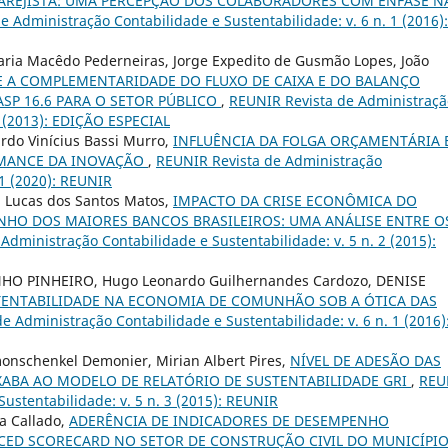
VAREJISTA: UMA PERCEPÇÃO DOS COLABORADORES COM ÊNFASE N
 Administração Contabilidade e Sustentabilidade: v. 6 n. 1 (2016):
Maria Macêdo Pederneiras, Jorge Expedito de Gusmão Lopes, João
 A COMPLEMENTARIDADE DO FLUXO DE CAIXA E DO BALANÇO
SP 16.6 PARA O SETOR PÚBLICO
,
REUNIR Revista de Administraçã
3 (2013): EDIÇÃO ESPECIAL
rdo Vinícius Bassi Murro,
INFLUÊNCIA DA FOLGA ORÇAMENTÁRIA 
RMANCE DA INOVAÇÃO
,
REUNIR Revista de Administração
 1 (2020): REUNIR
, Lucas dos Santos Matos,
IMPACTO DA CRISE ECONÔMICA DO
NHO DOS MAIORES BANCOS BRASILEIROS: UMA ANÁLISE ENTRE O
Administração Contabilidade e Sustentabilidade: v. 5 n. 2 (2015):
NHO PINHEIRO, Hugo Leonardo Guilhernandes Cardozo, DENISE
TENTABILIDADE NA ECONOMIA DE COMUNHÃO SOB A ÓTICA DAS
e Administração Contabilidade e Sustentabilidade: v. 6 n. 1 (2016)
onschenkel Demonier, Mirian Albert Pires,
NÍVEL DE ADESÃO DAS
ABA AO MODELO DE RELATÓRIO DE SUSTENTABILIDADE GRI
,
REU
ustentabilidade: v. 5 n. 3 (2015): REUNIR
a Callado,
ADERÊNCIA DE INDICADORES DE DESEMPENHO
CED SCORECARD NO SETOR DE CONSTRUÇÃO CIVIL DO MUNICÍPIO