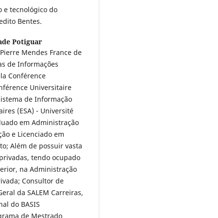
o e tecnológico do
edito Bentes.
ade Potiguar
 Pierre Mendes France de
as de Informações
ela Conférence
nférence Universitaire
Sistema de Informação
ires (ESA) - Université
aduado em Administração
ção e Licenciado em
to; Além de possuir vasta
 privadas, tendo ocupado
erior, na Administração
rivada; Consultor de
Geral da SALEM Carreiras,
onal do BASIS
ograma de Mestrado