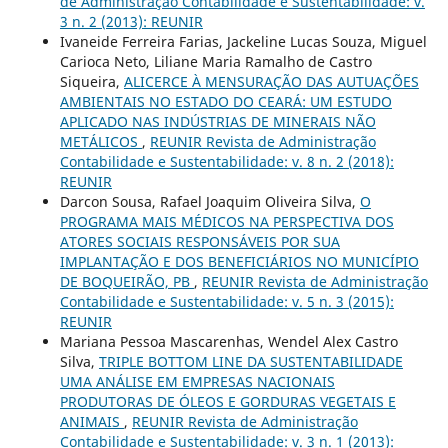
de Administração Contabilidade e Sustentabilidade: v.
3 n. 2 (2013): REUNIR
Ivaneide Ferreira Farias, Jackeline Lucas Souza, Miguel
Carioca Neto, Liliane Maria Ramalho de Castro
Siqueira,
ALICERCE À MENSURAÇÃO DAS AUTUAÇÕES
AMBIENTAIS NO ESTADO DO CEARÁ: UM ESTUDO
APLICADO NAS INDÚSTRIAS DE MINERAIS NÃO
METÁLICOS
,
REUNIR Revista de Administração
Contabilidade e Sustentabilidade: v. 8 n. 2 (2018):
REUNIR
Darcon Sousa, Rafael Joaquim Oliveira Silva,
O
PROGRAMA MAIS MÉDICOS NA PERSPECTIVA DOS
ATORES SOCIAIS RESPONSÁVEIS POR SUA
IMPLANTAÇÃO E DOS BENEFICIÁRIOS NO MUNICÍPIO
DE BOQUEIRÃO, PB
,
REUNIR Revista de Administração
Contabilidade e Sustentabilidade: v. 5 n. 3 (2015):
REUNIR
Mariana Pessoa Mascarenhas, Wendel Alex Castro
Silva,
TRIPLE BOTTOM LINE DA SUSTENTABILIDADE
UMA ANÁLISE EM EMPRESAS NACIONAIS
PRODUTORAS DE ÓLEOS E GORDURAS VEGETAIS E
ANIMAIS
,
REUNIR Revista de Administração
Contabilidade e Sustentabilidade: v. 3 n. 1 (2013):