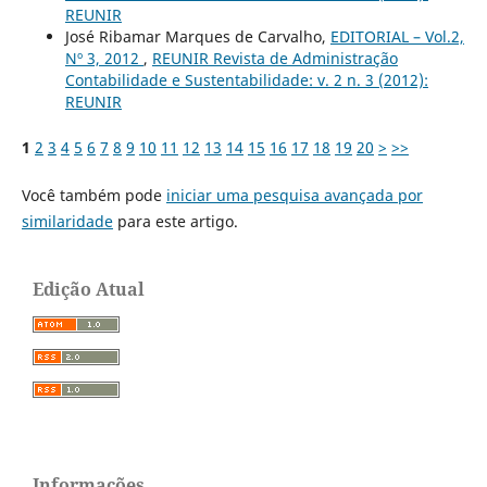
REUNIR
José Ribamar Marques de Carvalho,
EDITORIAL – Vol.2,
Nº 3, 2012
,
REUNIR Revista de Administração
Contabilidade e Sustentabilidade: v. 2 n. 3 (2012):
REUNIR
1
2
3
4
5
6
7
8
9
10
11
12
13
14
15
16
17
18
19
20
>
>>
Você também pode
iniciar uma pesquisa avançada por
similaridade
para este artigo.
Edição Atual
Informações