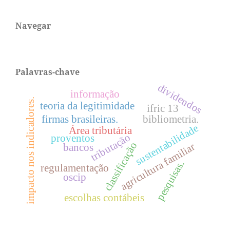
Navegar
Palavras-chave
dividendos
informação
impacto nos indicadores.
teoria da legitimidade
ifric 13
firmas brasileiras.
bibliometria.
sustentabilidade
Área tributária
tributação
proventos
classificação
agricultura familiar
bancos
pesquisas.
regulamentação
oscip
escolhas contábeis