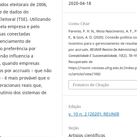
2020-04-18
dos eleitorais de 2006,
se de dados do
eitoral (TSE). Utilizando
Como Citar
ela empresa e pelo
Parente, P. H. N., Mota Nascimento, A. F., P
sas conectadas
E., & Gois, A. D. (2020). Conexão política c
renciamento de
incentivo para o gerenciamento de result
o preferência por
por accruals.
REUNIR Revista De Administraç
 não influencia a
Contabilidade E Sustentabilidade
,
10
(2), 78–9
Recuperado de
o, quando empresas
https://reunir.revistas.ufcg.edu.br/index
os por accruals – que não
cc/article/view/1002
 - é mais provável que o
Fomatos de Citação
racionais reais que,
rutínio dos sistemas de
Edição
v. 10 n. 2 (2020): REUNIR
Seção
Artigos científicos