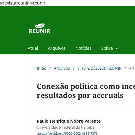
#revistareunir #reunir
Atual
Arquivos
Notícias
Sobre
Início
/
Arquivos
/
v. 10 n. 2 (2020): REUNIR
/
Art
Conexão política como inc
resultados por accruals
Paulo Henrique Nobre Parente
Universidade Federal da Paraíba
https://orcid.org/0000-0002-4616-7370