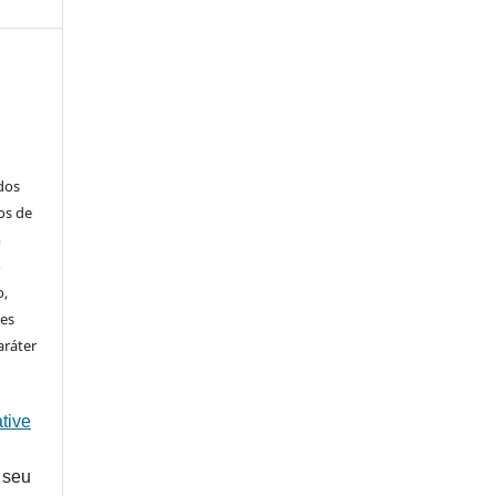
ados
os de
m
o
o,
ões
aráter
tive
 seu