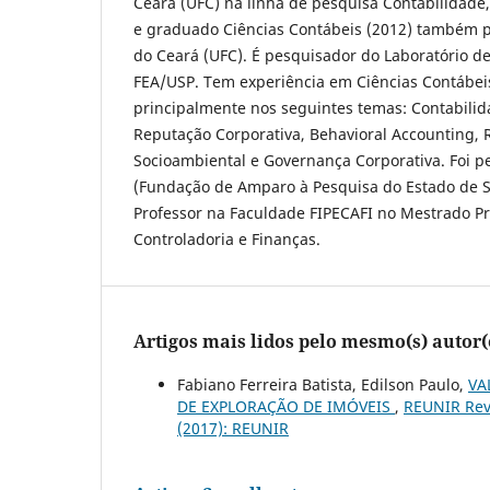
Ceará (UFC) na linha de pesquisa Contabilidade,
e graduado Ciências Contábeis (2012) também p
do Ceará (UFC). É pesquisador do Laboratório d
FEA/USP. Tem experiência em Ciências Contábei
principalmente nos seguintes temas: Contabilida
Reputação Corporativa, Behavioral Accounting,
Socioambiental e Governança Corporativa. Foi p
(Fundação de Amparo à Pesquisa do Estado de S
Professor na Faculdade FIPECAFI no Mestrado Pr
Controladoria e Finanças.
Artigos mais lidos pelo mesmo(s) autor(
Fabiano Ferreira Batista, Edilson Paulo,
VA
DE EXPLORAÇÃO DE IMÓVEIS
,
REUNIR Revi
(2017): REUNIR