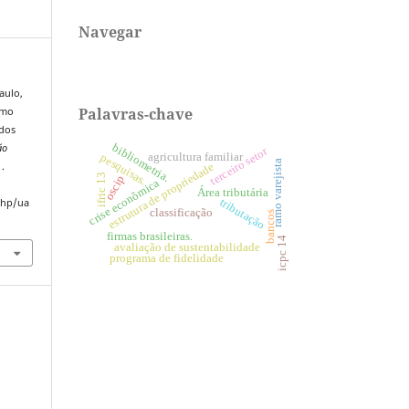
Navegar
aulo,
Palavras-chave
omo
ados
bibliometria.
ão
terceiro setor
agricultura familiar
pesquisas.
ramo varejista
1.
estrutura de propriedade
ifric 13
oscip
crise econômica
Área tributária
tributação
.php/ua
classificação
bancos
firmas brasileiras.
icpc 14
avaliação de sustentabilidade
programa de fidelidade