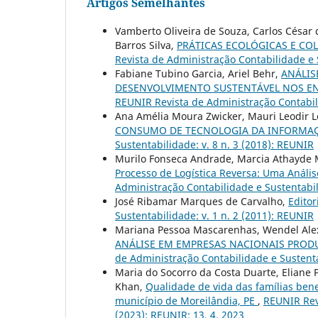
Artigos Semelhantes
Vamberto Oliveira de Souza, Carlos César d
Barros Silva,
PRÁTICAS ECOLÓGICAS E COL
Revista de Administração Contabilidade e 
Fabiane Tubino Garcia, Ariel Behr,
ANÁLIS
DESENVOLVIMENTO SUSTENTÁVEL NOS EN
REUNIR Revista de Administração Contabili
Ana Amélia Moura Zwicker, Mauri Leodir L
CONSUMO DE TECNOLOGIA DA INFORMA
Sustentabilidade: v. 8 n. 3 (2018): REUNIR
Murilo Fonseca Andrade, Marcia Athayde 
Processo de Logística Reversa: Uma Análi
Administração Contabilidade e Sustentabil
José Ribamar Marques de Carvalho,
Editor
Sustentabilidade: v. 1 n. 2 (2011): REUNIR
Mariana Pessoa Mascarenhas, Wendel Alex
ANÁLISE EM EMPRESAS NACIONAIS PROD
de Administração Contabilidade e Sustenta
Maria do Socorro da Costa Duarte, Eliane P
Khan,
Qualidade de vida das famílias ben
município de Moreilândia, PE
,
REUNIR Revi
(2023): REUNIR: 13, 4, 2023