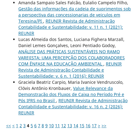
Amanda Sampaio Sales Falcão, Eulalio Campelo Filho,
Gestão das informações da cadeia de suprimentos sob
a perspectiva das concessionarias de veiculos em
Teresina/PI
,
REUNIR Revista de Administração
Contabilidade e Sustentabilidade: v. 11 n. 1 (2021):
REUNIR
Lucas Almeida dos Santos, Luciana Fighera Marzall,
Daniel Lemes Gonçalves, Leoni Pentiado Godoy,
ANÁLISE DAS PRÁTICAS SUSTENTÁVEIS NO RAMO
VAREJISTA: UMA PERCEPÇÃO DOS COLABORADORES
COM ÊNFASE NA EDUCAÇÃO AMBIENTAL
,
REUNIR
Revista de Administração Contabilidade e
Sustentabilidade: v. 6 n. 1 (2016): REUNIR
Graciela Beatriz Carpio, Maria Ivanice Vendruscolo,
Clóvis Antônio Kronbauer,
Value Relevance da
Demonstração dos Fluxos de Caixa no Período Pré e
Pós IFRS no Brasil
,
REUNIR Revista de Administração
Contabilidade e Sustentabilidade: v. 16 n. 2 (2026):
REUNIR
<<
<
1
2
3
4
5
6
7
8
9
10
11
12
13
14
15
16
17
>
>>