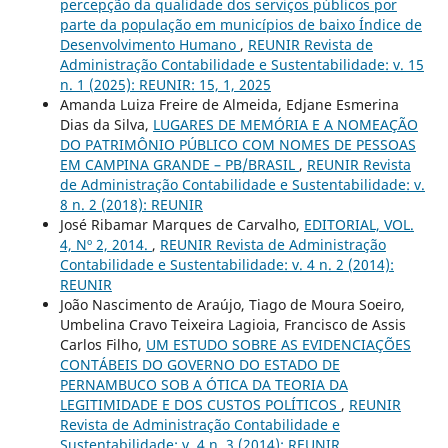
percepção da qualidade dos serviços públicos por
parte da população em municípios de baixo Índice de
Desenvolvimento Humano
,
REUNIR Revista de
Administração Contabilidade e Sustentabilidade: v. 15
n. 1 (2025): REUNIR: 15, 1, 2025
Amanda Luiza Freire de Almeida, Edjane Esmerina
Dias da Silva,
LUGARES DE MEMÓRIA E A NOMEAÇÃO
DO PATRIMÔNIO PÚBLICO COM NOMES DE PESSOAS
EM CAMPINA GRANDE – PB/BRASIL
,
REUNIR Revista
de Administração Contabilidade e Sustentabilidade: v.
8 n. 2 (2018): REUNIR
José Ribamar Marques de Carvalho,
EDITORIAL, VOL.
4, Nº 2, 2014.
,
REUNIR Revista de Administração
Contabilidade e Sustentabilidade: v. 4 n. 2 (2014):
REUNIR
João Nascimento de Araújo, Tiago de Moura Soeiro,
Umbelina Cravo Teixeira Lagioia, Francisco de Assis
Carlos Filho,
UM ESTUDO SOBRE AS EVIDENCIAÇÕES
CONTÁBEIS DO GOVERNO DO ESTADO DE
PERNAMBUCO SOB A ÓTICA DA TEORIA DA
LEGITIMIDADE E DOS CUSTOS POLÍTICOS
,
REUNIR
Revista de Administração Contabilidade e
Sustentabilidade: v. 4 n. 3 (2014): REUNIR