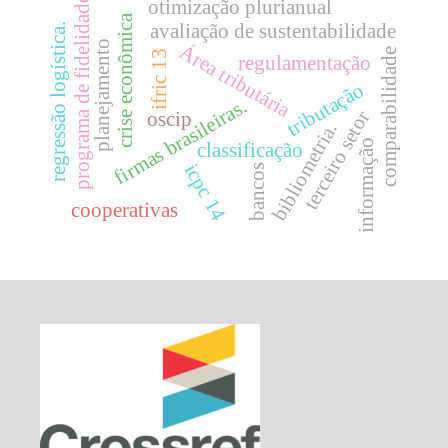
programa de fidelidade
otimização plurianual
crise econômica
avaliação de sustentabilidade
regressão logística.
planejamento
Área tributária
comparabilidade
ifric 13
regulamentação
tributação
firmas brasileiras.
terceiro setor
oscip
bibliometria.
informação
classificação
icpc 14
bancos
cooperativas