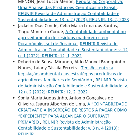
MENON, Jean Lucca Menon,
Reputação Corporativa:
Uma Análise das Produções Científicas no Brasil
,
REUNIR Revista de Administração Contabilidade e
Sustentabilidade: v. 13 n. 2 (2023): REUNIR: 13, 2, 2023
Jackelin Dias Condé, Celia Maria Lima dos Santos,
Tiago Monteiro Condé,
A Contabilidade ambiental no
aproveitamento de resíduos madeireiros em
Rorainópolis, sul de Roraima
,
REUNIR Revista de
Administração Contabilidade e Sustentabilidade: v. 12
n. 1 (2022): REUNIR: 12, 1, 2022
Roberto de Sousa Miranda, Aldo Manoel Branquinho
Nunes, Laiany Tássila Ferreira,
Tensões entre a
legislação ambiental e as estratégias produtivas de
agricultores familiares do Semiárido
,
REUNIR Revista
de Administração Contabilidade e Sustentabilidade: v.
12 n. 2 (2022): REUNIR: 12, 2, 2022
Sonia Maria Augustinho, Antonio Gonçalves de
Oliveira, Isaura Alberton de Lima,
A “CONTABILIDADE
CRIATIVA” E A INSCRIÇÃO DE RESTOS A PAGAR COMO
“EXPEDIENTE” PARA ALCANÇAR O SUPERAVIT
PRIMÁRIO
,
REUNIR Revista de Administração
Contabilidade e Sustentabilidade: v. 3 n. 4 (2013):
REUNIR