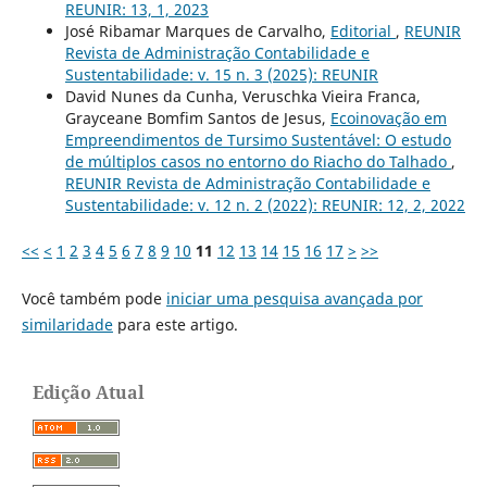
REUNIR: 13, 1, 2023
José Ribamar Marques de Carvalho,
Editorial
,
REUNIR
Revista de Administração Contabilidade e
Sustentabilidade: v. 15 n. 3 (2025): REUNIR
David Nunes da Cunha, Veruschka Vieira Franca,
Grayceane Bomfim Santos de Jesus,
Ecoinovação em
Empreendimentos de Tursimo Sustentável: O estudo
de múltiplos casos no entorno do Riacho do Talhado
,
REUNIR Revista de Administração Contabilidade e
Sustentabilidade: v. 12 n. 2 (2022): REUNIR: 12, 2, 2022
<<
<
1
2
3
4
5
6
7
8
9
10
11
12
13
14
15
16
17
>
>>
Você também pode
iniciar uma pesquisa avançada por
similaridade
para este artigo.
Edição Atual