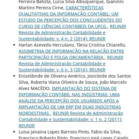
Ferreira Batista, Lúcia Silva Albuquerque, Gianinni
Martins Pereira Cirne,
CARACTERÍSTICAS
QUALITATIVAS DA INFORMAÇÃO CONTÁBIL: UM
ESTUDO DA PERCEPÇÃO DOS CONCLUDENTES DO
CURSO DE CIÊNCIAS CONTÁBEIS DA UFCG
,
REUNIR
Revista de Administração Contabilidade e
Sustentabilidade: v. 4 n. 2 (2014): REUNIR
Harlan Azevedo Herculano, Tânia Cristina Chiarello,
ASSIMETRIA DE INFORMAÇÃO NA RELAÇÃO ENTRE
PARTICIPAÇÃO E FOLGA ORÇAMENTÁRIA
,
REUNIR
Revista de Administração Contabilidade e
Sustentabilidade: v. 6 n. 3 (2016): REUNIR
Enizelâinde de Oliveira Américo, Josicleide dos Santos
Silva, Roberta Viana Oliveira de Souza, João Marcelo
Alves MACÊDO,
IMPLANTAÇÃO DO SISTEMA DE
INFORMAÇÃO CONTÁBIL NAS INDÚSTRIAS: UMA
ANÁLISE DA PERCEPÇÃO DOS USUÁRIOS APÓS A
IMPLANTAÇÃO DE UM ERP EM DUAS INDÚSTRIAS
NORDESTINAS
,
REUNIR Revista de Administração
Contabilidade e Sustentabilidade: v. 1 n. 2 (2011):
REUNIR
Luisa Janaina Lopes Barroso Pinto, Fabio da Silva,
Francisco Roberto Pinto, Francisco José Lopes Cajado,