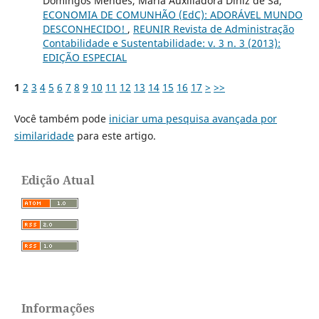
Domingos Mendes, Maria Auxiliadora Diniz de Sá,
ECONOMIA DE COMUNHÃO (EdC): ADORÁVEL MUNDO
DESCONHECIDO!
,
REUNIR Revista de Administração
Contabilidade e Sustentabilidade: v. 3 n. 3 (2013):
EDIÇÃO ESPECIAL
1
2
3
4
5
6
7
8
9
10
11
12
13
14
15
16
17
>
>>
Você também pode
iniciar uma pesquisa avançada por
similaridade
para este artigo.
Edição Atual
Informações