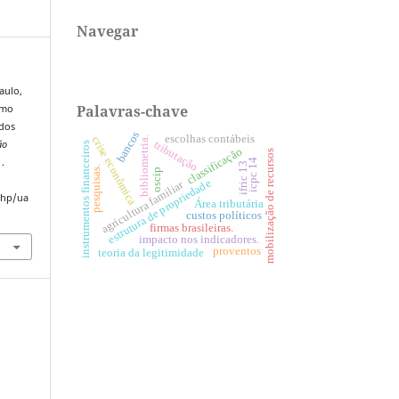
Navegar
aulo,
Palavras-chave
omo
ados
bancos
escolhas contábeis
crise econômica
bibliometria.
tributação
ão
instrumentos financeiros
classificação
mobilização de recursos
1.
icpc 14
ifric 13
pesquisas.
oscip
estrutura de propriedade
agricultura familiar
.php/ua
Área tributária
custos políticos
firmas brasileiras.
impacto nos indicadores.
proventos
teoria da legitimidade