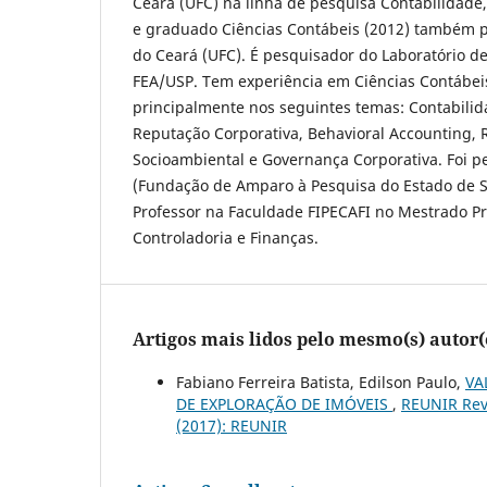
Ceará (UFC) na linha de pesquisa Contabilidade,
e graduado Ciências Contábeis (2012) também p
do Ceará (UFC). É pesquisador do Laboratório d
FEA/USP. Tem experiência em Ciências Contábei
principalmente nos seguintes temas: Contabilida
Reputação Corporativa, Behavioral Accounting,
Socioambiental e Governança Corporativa. Foi p
(Fundação de Amparo à Pesquisa do Estado de S
Professor na Faculdade FIPECAFI no Mestrado Pr
Controladoria e Finanças.
Artigos mais lidos pelo mesmo(s) autor(
Fabiano Ferreira Batista, Edilson Paulo,
VA
DE EXPLORAÇÃO DE IMÓVEIS
,
REUNIR Revi
(2017): REUNIR