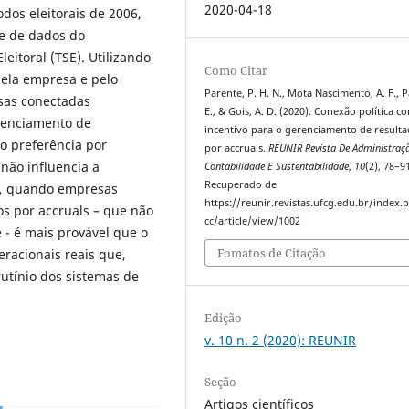
2020-04-18
dos eleitorais de 2006,
se de dados do
eitoral (TSE). Utilizando
Como Citar
ela empresa e pelo
Parente, P. H. N., Mota Nascimento, A. F., P
sas conectadas
E., & Gois, A. D. (2020). Conexão política c
renciamento de
incentivo para o gerenciamento de result
o preferência por
por accruals.
REUNIR Revista De Administraç
 não influencia a
Contabilidade E Sustentabilidade
,
10
(2), 78–9
Recuperado de
o, quando empresas
https://reunir.revistas.ufcg.edu.br/index
os por accruals – que não
cc/article/view/1002
 - é mais provável que o
Fomatos de Citação
racionais reais que,
rutínio dos sistemas de
Edição
v. 10 n. 2 (2020): REUNIR
Seção
Artigos científicos