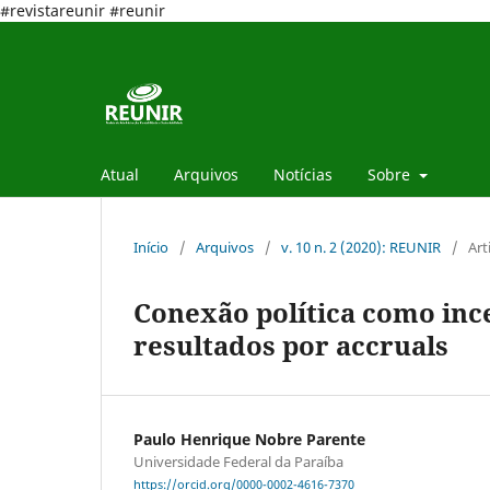
#revistareunir #reunir
Atual
Arquivos
Notícias
Sobre
Início
/
Arquivos
/
v. 10 n. 2 (2020): REUNIR
/
Art
Conexão política como inc
resultados por accruals
Paulo Henrique Nobre Parente
Universidade Federal da Paraíba
https://orcid.org/0000-0002-4616-7370