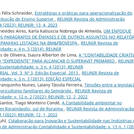
 Félix Schneider,
Estratégias e práticas para operacionalização do
tituição de Ensino Superior
,
REUNIR Revista de Administração
4 (2023): REUNIR: 13, 4, 2023
enevides Aires, Karla Katiuscia Nobrega de Almeida,
UM ENFOQUE
 PARÁGRAFOS DE ÊNFASES E DE OUTROS ASSUNTOS NO RELATÓ
MPANHIAS LISTADAS NA BM&FBOVESPA
,
REUNIR Revista de
idade: v. 4 n. 3 (2014): REUNIR
 de Oliveira, Isaura Alberton de Lima,
A “CONTABILIDADE CRIATI
O “EXPEDIENTE” PARA ALCANÇAR O SUPERAVIT PRIMÁRIO
,
REUNIR
ustentabilidade: v. 3 n. 4 (2013): REUNIR
IAL, Vol. 3, Nº 3, Edição Especial, 2013
,
REUNIR Revista de
idade: v. 3 n. 3 (2013): EDIÇÃO ESPECIAL
anquinho Nunes, Laiany Tássila Ferreira,
Tensões entre a legislaç
agricultores familiares do Semiárido
,
REUNIR Revista de
dade: v. 12 n. 2 (2022): REUNIR: 12, 2, 2022
 Santos, Tiago Monteiro Condé,
A Contabilidade ambiental no
m Rorainópolis, sul de Roraima
,
REUNIR Revista de Administração
1 (2022): REUNIR: 12, 1, 2022
uhl,
Colaboração para Inovação e Sustentabilidade nas Indústrias 
 de Administração Contabilidade e Sustentabilidade: v. 13 n. 1 (20