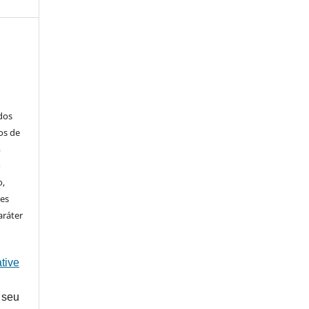
ados
os de
m
o
o,
ões
aráter
tive
 seu