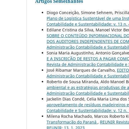
Artigos Semelhantes
Diogo Conceição, Simone Sehnem, Priscilla
Plano de Logística Sustentável de uma Ins
Contabilidade e Sustentabilidade: v. 13 n. 
Edilane Cristina da Silva, Manoel Victor B
SOBRE O CONTEÚDO INFORMACIONAL DOS
DOS AUDITORES INDEPENDENTES DE CO
Administração Contabilidade e Sustentabil
Sonia Maria Augustinho, Antonio Gonçalves
E A INSCRIÇÃO DE RESTOS A PAGAR COM
Revista de Administração Contabilidade e S
José Ribamar Marques de Carvalho,
EDITOR
Administração Contabilidade e Sustentabil
Roberto de Sousa Miranda, Aldo Manoel Br
ambiental e as estratégias produtivas de 
Administração Contabilidade e Sustentabili
Jackelin Dias Condé, Celia Maria Lima dos
aproveitamento de resíduos madeireiros e
Contabilidade e Sustentabilidade: v. 12 n. 
Milena Rocha Machado, Marcos Roberto K
Transformação do Paraná
,
REUNIR Revista
REUNIR: 13, 1, 2023