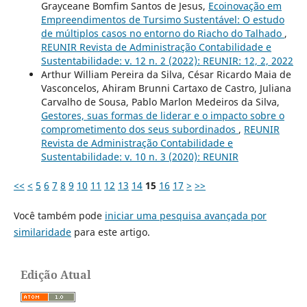
Grayceane Bomfim Santos de Jesus,
Ecoinovação em
Empreendimentos de Tursimo Sustentável: O estudo
de múltiplos casos no entorno do Riacho do Talhado
,
REUNIR Revista de Administração Contabilidade e
Sustentabilidade: v. 12 n. 2 (2022): REUNIR: 12, 2, 2022
Arthur William Pereira da Silva, César Ricardo Maia de
Vasconcelos, Ahiram Brunni Cartaxo de Castro, Juliana
Carvalho de Sousa, Pablo Marlon Medeiros da Silva,
Gestores, suas formas de liderar e o impacto sobre o
comprometimento dos seus subordinados
,
REUNIR
Revista de Administração Contabilidade e
Sustentabilidade: v. 10 n. 3 (2020): REUNIR
<<
<
5
6
7
8
9
10
11
12
13
14
15
16
17
>
>>
Você também pode
iniciar uma pesquisa avançada por
similaridade
para este artigo.
Edição Atual