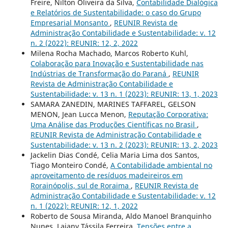
Freire, Nilton Oliveira da Silva,
Contabilidade Dialógica
e Relatórios de Sustentabilidade: o caso do Grupo
Empresarial Monsanto
,
REUNIR Revista de
Administração Contabilidade e Sustentabilidade: v. 12
n. 2 (2022): REUNIR: 12, 2, 2022
Milena Rocha Machado, Marcos Roberto Kuhl,
Colaboração para Inovação e Sustentabilidade nas
Indústrias de Transformação do Paraná
,
REUNIR
Revista de Administração Contabilidade e
Sustentabilidade: v. 13 n. 1 (2023): REUNIR: 13, 1, 2023
SAMARA ZANEDIN, MARINES TAFFAREL, GELSON
MENON, Jean Lucca Menon,
Reputação Corporativa:
Uma Análise das Produções Científicas no Brasil
,
REUNIR Revista de Administração Contabilidade e
Sustentabilidade: v. 13 n. 2 (2023): REUNIR: 13, 2, 2023
Jackelin Dias Condé, Celia Maria Lima dos Santos,
Tiago Monteiro Condé,
A Contabilidade ambiental no
aproveitamento de resíduos madeireiros em
Rorainópolis, sul de Roraima
,
REUNIR Revista de
Administração Contabilidade e Sustentabilidade: v. 12
n. 1 (2022): REUNIR: 12, 1, 2022
Roberto de Sousa Miranda, Aldo Manoel Branquinho
Nunes, Laiany Tássila Ferreira,
Tensões entre a