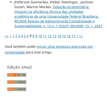
Jheferson Guimarães, Kleber Domingos , Janilson
Suzart, Marcos Moraes,
Dotação orçamentária:
impacto na eficiência técnica das unidades
acadêmicas de uma Universidade Federal Brasileira
,
REUNIR Revista de Administração Contabilidade e
Sustentabilidade: v. 13 n. 1 (2023): REUNIR: 13, 1, 2023
<<
<
1
2
3
4
5
6
7
8
9
10
11
12
13
14
15
16
17
>
>>
Você também pode
iniciar uma pesquisa avançada por
similaridade
para este artigo.
Edição Atual