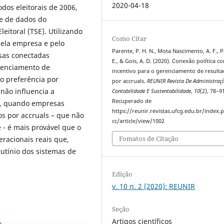
2020-04-18
dos eleitorais de 2006,
se de dados do
eitoral (TSE). Utilizando
Como Citar
ela empresa e pelo
Parente, P. H. N., Mota Nascimento, A. F., P
sas conectadas
E., & Gois, A. D. (2020). Conexão política c
renciamento de
incentivo para o gerenciamento de result
o preferência por
por accruals.
REUNIR Revista De Administraç
 não influencia a
Contabilidade E Sustentabilidade
,
10
(2), 78–9
Recuperado de
o, quando empresas
https://reunir.revistas.ufcg.edu.br/index
os por accruals – que não
cc/article/view/1002
 - é mais provável que o
Fomatos de Citação
racionais reais que,
rutínio dos sistemas de
Edição
v. 10 n. 2 (2020): REUNIR
Seção
Artigos científicos