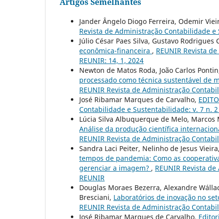
Artigos Semelhantes
Jander Ângelo Diogo Ferreira, Odemir Viei
Revista de Administração Contabilidade e S
Júlio César Paes Silva, Gustavo Rodrigues
econômica-financeira
,
REUNIR Revista de 
REUNIR: 14, 1, 2024
Newton de Matos Roda, João Carlos Pontin
processado como técnica sustentável de m
REUNIR Revista de Administração Contabilid
José Ribamar Marques de Carvalho,
EDITOR
Contabilidade e Sustentabilidade: v. 7 n. 
Lúcia Silva Albuquerque de Melo, Marcos M
Análise da produção científica internacio
REUNIR Revista de Administração Contabilid
Sandra Laci Peiter, Nelinho de Jesus Vieira
tempos de pandemia: Como as cooperativa
gerenciar a imagem?
,
REUNIR Revista de A
REUNIR
Douglas Moraes Bezerra, Alexandre Wállace
Bresciani,
Laboratórios de inovação no set
REUNIR Revista de Administração Contabilid
José Ribamar Marques de Carvalho,
Editor