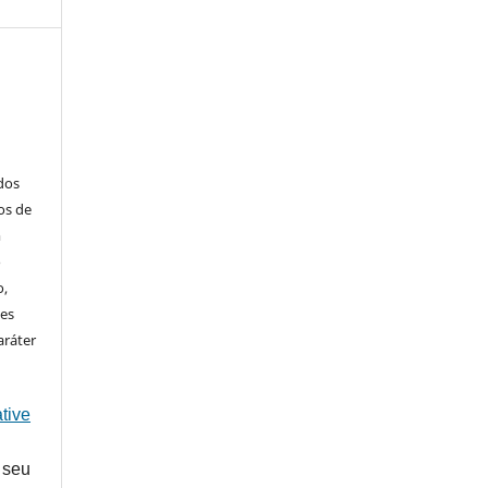
ados
os de
m
o
o,
ões
aráter
tive
 seu