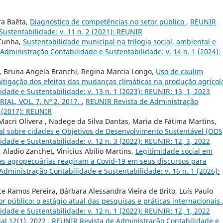
ra Baêta,
Diagnóstico de competências no setor público
,
REUNIR
ustentabilidade: v. 11 n. 2 (2021): REUNIR
 Cunha,
Sustentabilidade municipal na trilogia social, ambiental e
Administração Contabilidade e Sustentabilidade: v. 14 n. 1 (2024):
, Bruna Angela Branchi, Regina Marcia Longo,
Uso de caulim
itigação dos efeitos das mudanças climáticas na produção agríco
ade e Sustentabilidade: v. 13 n. 1 (2023): REUNIR: 13, 1, 2023
IAL, VOL. 7, Nº 2, 2017.
,
REUNIR Revista de Administração
2 (2017): REUNIR
acri Olivera , Nadege da Silva Dantas, Maria de Fátima Martins,
nal sobre cidades e Objetivos de Desenvolvimento Sustentável (OD
ade e Sustentabilidade: v. 12 n. 3 (2022): REUNIR: 12, 3, 2022
, Aladio Zanchet, Vinicius Abilio Martins,
Legitimidade social em
s agropecuárias reagiram a Covid-19 em seus discursos para
dministração Contabilidade e Sustentabilidade: v. 16 n. 1 (2026):
 Ramos Pereira, Bárbara Alessandra Vieira de Brito, Luís Paulo
or público: o estágio atual das pesquisas e práticas internacionais
ade e Sustentabilidade: v. 12 n. 1 (2022): REUNIR: 12, 1, 2022
ial 12(1), 2022
,
REUNIR Revista de Administração Contabilidade e