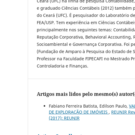
Ceará (UFC) na linha de pesquisa Contabilidade,
e graduado Ciências Contábeis (2012) também p
do Ceará (UFC). É pesquisador do Laboratório d
FEA/USP. Tem experiência em Ciências Contábei
principalmente nos seguintes temas: Contabilida
Reputação Corporativa, Behavioral Accounting,
Socioambiental e Governança Corporativa. Foi p
(Fundação de Amparo à Pesquisa do Estado de S
Professor na Faculdade FIPECAFI no Mestrado Pr
Controladoria e Finanças.
Artigos mais lidos pelo mesmo(s) autor(
Fabiano Ferreira Batista, Edilson Paulo,
VA
DE EXPLORAÇÃO DE IMÓVEIS
,
REUNIR Revi
(2017): REUNIR