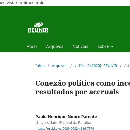
#revistareunir #reunir
Atual
Arquivos
Notícias
Sobre
Início
/
Arquivos
/
v. 10 n. 2 (2020): REUNIR
/
Art
Conexão política como inc
resultados por accruals
Paulo Henrique Nobre Parente
Universidade Federal da Paraíba
https://orcid.org/0000-0002-4616-7370