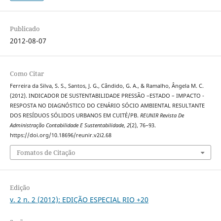
Publicado
2012-08-07
Como Citar
Ferreira da Silva, S. S., Santos, J. G., Cândido, G. A., & Ramalho, Ângela M. C.
(2012). INDICADOR DE SUSTENTABILIDADE PRESSÃO –ESTADO – IMPACTO -
RESPOSTA NO DIAGNÓSTICO DO CENÁRIO SÓCIO AMBIENTAL RESULTANTE
DOS RESÍDUOS SÓLIDOS URBANOS EM CUITÉ/PB.
REUNIR Revista De
Administração Contabilidade E Sustentabilidade
,
2
(2), 76–93.
https://doi.org/10.18696/reunir.v2i2.68
Fomatos de Citação
Edição
v. 2 n. 2 (2012): EDIÇÃO ESPECIAL RIO +20