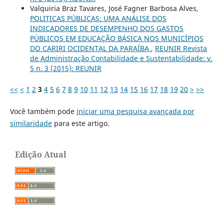
Valquiria Braz Tavares, José Fagner Barbosa Alves,
POLITICAS PÚBLICAS: UMA ANÁLISE DOS
INDICADORES DE DESEMPENHO DOS GASTOS
PÚBLICOS EM EDUCAÇÃO BÁSICA NOS MUNICÍPIOS
DO CARIRI OCIDENTAL DA PARAÍBA
,
REUNIR Revista
de Administração Contabilidade e Sustentabilidade: v.
5 n. 3 (2015): REUNIR
<<
<
1
2
3
4
5
6
7
8
9
10
11
12
13
14
15
16
17
18
19
20
>
>>
Você também pode
iniciar uma pesquisa avançada por
similaridade
para este artigo.
Edição Atual