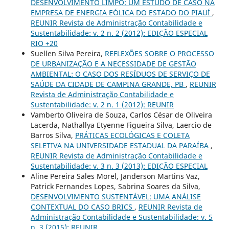
DESENVOLVIMENTO LIMPO: UM ESTUDO DE CASO NA
EMPRESA DE ENERGIA EÓLICA DO ESTADO DO PIAUÍ
,
REUNIR Revista de Administração Contabilidade e
Sustentabilidade: v. 2 n. 2 (2012): EDIÇÃO ESPECIAL
RIO +20
Suellen Silva Pereira,
REFLEXÕES SOBRE O PROCESSO
DE URBANIZAÇÃO E A NECESSIDADE DE GESTÃO
AMBIENTAL: O CASO DOS RESÍDUOS DE SERVIÇO DE
SAÚDE DA CIDADE DE CAMPINA GRANDE, PB
,
REUNIR
Revista de Administração Contabilidade e
Sustentabilidade: v. 2 n. 1 (2012): REUNIR
Vamberto Oliveira de Souza, Carlos César de Oliveira
Lacerda, Nathallya Etyenne Figueira Silva, Laercio de
Barros Silva,
PRÁTICAS ECOLÓGICAS E COLETA
SELETIVA NA UNIVERSIDADE ESTADUAL DA PARAÍBA
,
REUNIR Revista de Administração Contabilidade e
Sustentabilidade: v. 3 n. 3 (2013): EDIÇÃO ESPECIAL
Aline Pereira Sales Morel, Janderson Martins Vaz,
Patrick Fernandes Lopes, Sabrina Soares da Silva,
DESENVOLVIMENTO SUSTENTÁVEL: UMA ANÁLISE
CONTEXTUAL DO CASO BRICS
,
REUNIR Revista de
Administração Contabilidade e Sustentabilidade: v. 5
n. 3 (2015): REUNIR