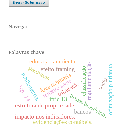
Enviar Submissão
Navegar
Palavras-chave
educação ambiental.
regulamentação
otimização plurianual
pesquisas.
efeito framing.
classificação
Área tributária
bibliometria.
oscip
terceiro setor
tributação
icpc 14
firmas brasileiras.
ifric 13
estrutura de propriedade
bancos
impacto nos indicadores.
evidenciações contábeis.