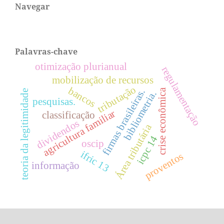
Navegar
Palavras-chave
otimização plurianual
regulamentação
mobilização de recursos
tributação
bancos
crise econômica
firmas brasileiras.
teoria da legitimidade
bibliometria.
pesquisas.
agricultura familiar
classificação
dividendos
Área tributária
icpc 14
oscip
ifric 13
proventos
informação