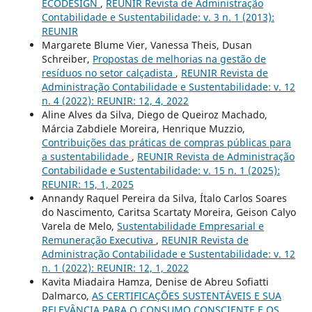
ECODESIGN
,
REUNIR Revista de Administração
Contabilidade e Sustentabilidade: v. 3 n. 1 (2013):
REUNIR
Margarete Blume Vier, Vanessa Theis, Dusan
Schreiber,
Propostas de melhorias na gestão de
resíduos no setor calçadista
,
REUNIR Revista de
Administração Contabilidade e Sustentabilidade: v. 12
n. 4 (2022): REUNIR: 12, 4, 2022
Aline Alves da Silva, Diego de Queiroz Machado,
Márcia Zabdiele Moreira, Henrique Muzzio,
Contribuições das práticas de compras públicas para
a sustentabilidade
,
REUNIR Revista de Administração
Contabilidade e Sustentabilidade: v. 15 n. 1 (2025):
REUNIR: 15, 1, 2025
Annandy Raquel Pereira da Silva, Ítalo Carlos Soares
do Nascimento, Caritsa Scartaty Moreira, Geison Calyo
Varela de Melo,
Sustentabilidade Empresarial e
Remuneração Executiva
,
REUNIR Revista de
Administração Contabilidade e Sustentabilidade: v. 12
n. 1 (2022): REUNIR: 12, 1, 2022
Kavita Miadaira Hamza, Denise de Abreu Sofiatti
Dalmarco,
AS CERTIFICAÇÕES SUSTENTÁVEIS E SUA
RELEVÂNCIA PARA O CONSUMO CONSCIENTE E OS