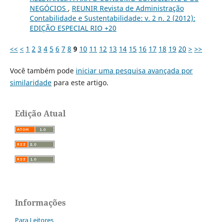
NEGÓCIOS
,
REUNIR Revista de Administração
Contabilidade e Sustentabilidade: v. 2 n. 2 (2012):
EDIÇÃO ESPECIAL RIO +20
<<
<
1
2
3
4
5
6
7
8
9
10
11
12
13
14
15
16
17
18
19
20
>
>>
Você também pode
iniciar uma pesquisa avançada por
similaridade
para este artigo.
Edição Atual
Informações
Para Leitores