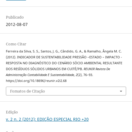
Publicado
2012-08-07
Como Citar
Ferreira da Silva, S. S., Santos, J. G., Cândido, G. A., & Ramalho, Ângela M. C.
(2012). INDICADOR DE SUSTENTABILIDADE PRESSÃO –ESTADO – IMPACTO -
RESPOSTA NO DIAGNÓSTICO DO CENÁRIO SÓCIO AMBIENTAL RESULTANTE
DOS RESÍDUOS SÓLIDOS URBANOS EM CUITÉ/PB.
REUNIR Revista De
Administração Contabilidade E Sustentabilidade
,
2
(2), 76–93.
https://doi.org/10.18696/reunir.v2i2.68
Fomatos de Citação
Edição
v. 2 n. 2 (2012): EDIÇÃO ESPECIAL RIO +20