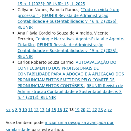
15 n. 1 (2025): REUNIR: 15, 1, 2025
Gillyane Nunes, Pamela Ramos,
“Tudo na vida é um
processo!”
,
REUNIR Revista de Administração
Contabilidade e Sustentabilidade: v. 16 n. 2 (2026):
REUNIR
Ana Flávia Cordeiro Souza de Almeida, Vicente
Ferreira,
Coping e Narrativas Agente-Estatal e Agente-
Cidadão
,
REUNIR Revista de Administração
Contabilidade e Sustentabilidade: v. 15 n. 2 (2025):
REUNIR
Carlos Roberto Souza Carmo,
AUTOAVALIAÇÃO DO
CONHECIMENTO DOS PROFISSIONAIS DE
CONTABILIDADE PARA A ADOÇÃO E A APLICAÇÃO DOS
PRONUNCIAMENTOS EMITIDOS PELO COMITÊ DE
PRONUNCIAMENTOS CONTÁBEIS
,
REUNIR Revista de
Administração Contabilidade e Sustentabilidade: v. 3
n. 4 (2013): REUNIR
<<
<
8
9
10
11
12
13
14
15
16
17
18
19
20
21
22
23
>
>>
Você também pode
iniciar uma pesquisa avançada por
similaridade
para este artigo.