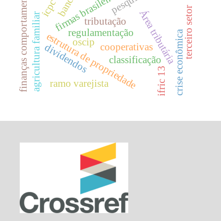
finanças comportamentais
pesquisas.
icpc 14
firmas brasileiras.
bancos
terceiro setor
Área tributária
agricultura familiar
tributação
regulamentação
crise econômica
estrutura de propriedade
oscip
cooperativas
dividendos
classificação
ifric 13
ramo varejista