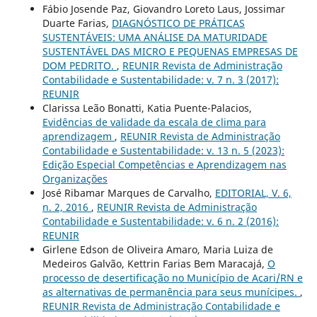
Fábio Josende Paz, Giovandro Loreto Laus, Jossimar
Duarte Farias,
DIAGNÓSTICO DE PRÁTICAS
SUSTENTÁVEIS: UMA ANÁLISE DA MATURIDADE
SUSTENTÁVEL DAS MICRO E PEQUENAS EMPRESAS DE
DOM PEDRITO.
,
REUNIR Revista de Administração
Contabilidade e Sustentabilidade: v. 7 n. 3 (2017):
REUNIR
Clarissa Leão Bonatti, Katia Puente-Palacios,
Evidências de validade da escala de clima para
aprendizagem
,
REUNIR Revista de Administração
Contabilidade e Sustentabilidade: v. 13 n. 5 (2023):
Edição Especial Competências e Aprendizagem nas
Organizações
José Ribamar Marques de Carvalho,
EDITORIAL, V. 6,
n. 2, 2016
,
REUNIR Revista de Administração
Contabilidade e Sustentabilidade: v. 6 n. 2 (2016):
REUNIR
Girlene Edson de Oliveira Amaro, Maria Luiza de
Medeiros Galvão, Kettrin Farias Bem Maracajá,
O
processo de desertificação no Município de Acari/RN e
as alternativas de permanência para seus munícipes.
,
REUNIR Revista de Administração Contabilidade e