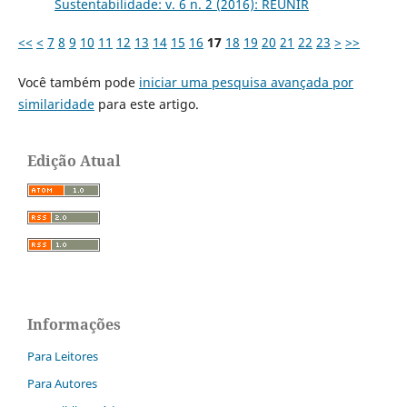
Sustentabilidade: v. 6 n. 2 (2016): REUNIR
<<
<
7
8
9
10
11
12
13
14
15
16
17
18
19
20
21
22
23
>
>>
Você também pode
iniciar uma pesquisa avançada por
similaridade
para este artigo.
Edição Atual
Informações
Para Leitores
Para Autores