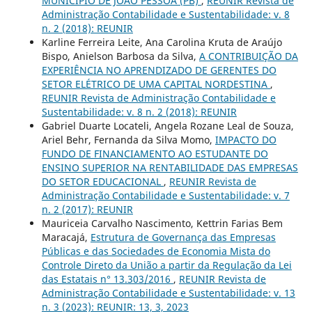
MUNICÍPIO DE JOÃO PESSOA (PB)
,
REUNIR Revista de
Administração Contabilidade e Sustentabilidade: v. 8
n. 2 (2018): REUNIR
Karline Ferreira Leite, Ana Carolina Kruta de Araújo
Bispo, Anielson Barbosa da Silva,
A CONTRIBUIÇÃO DA
EXPERIÊNCIA NO APRENDIZADO DE GERENTES DO
SETOR ELÉTRICO DE UMA CAPITAL NORDESTINA
,
REUNIR Revista de Administração Contabilidade e
Sustentabilidade: v. 8 n. 2 (2018): REUNIR
Gabriel Duarte Locateli, Angela Rozane Leal de Souza,
Ariel Behr, Fernanda da Silva Momo,
IMPACTO DO
FUNDO DE FINANCIAMENTO AO ESTUDANTE DO
ENSINO SUPERIOR NA RENTABILIDADE DAS EMPRESAS
DO SETOR EDUCACIONAL
,
REUNIR Revista de
Administração Contabilidade e Sustentabilidade: v. 7
n. 2 (2017): REUNIR
Mauriceia Carvalho Nascimento, Kettrin Farias Bem
Maracajá,
Estrutura de Governança das Empresas
Públicas e das Sociedades de Economia Mista do
Controle Direto da União a partir da Regulação da Lei
das Estatais n° 13.303/2016
,
REUNIR Revista de
Administração Contabilidade e Sustentabilidade: v. 13
n. 3 (2023): REUNIR: 13, 3, 2023