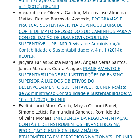
Administração Contabilidade e Sustentabilidade: v. 2
n. 1 (2012): REUNIR
Alexandre de Oliveira Gardini, Marcos José Almeida
Matias, Denise Barros de Azevedo,
PROGRAMAS E
PRÁTICAS SUSTENTÁVEIS NA BOVINOCULTURA DE
CORTE DE MATO GROSSO DO SUL: CAMINHOS PARA A
CONSOLIDAÇÃO DE UMA BOVINOCULTURA
SUSTENTÁVEL
,
REUNIR Revista de Administração
Contabilidade e Sustentabilidade: v. 4 n. 1 (2014):
REUNIR
Jacyara Farias Souza Marques, Ângela Veras Santos,
Jônica Marques Coura Aragão,
PLANEJAMENTO E
SUSTENTABILIDADE EM INSTITUIÇÕES DE ENSINO
SUPERIOR À LUZ DOS OBJETIVOS DO
DESENVOLVIMENTO SUSTENTÁVEL
,
REUNIR Revista
de Administração Contabilidade e Sustentabilidade: v.
10 n. 1 (2020): REUNIR
Evelini Lauri Morri Garcia, Mayra Orlandi Fadel,
Simone Leticia Raimundini Sanches, Romildo de
Oliveira Moraes,
INFLUÊNCIA DA REGULAMENTAÇÃO
CONTÁBIL DE INSTRUMENTOS FINANCEIROS NA
PRODUÇÃO CIENTÍFICA: UMA ANÁLISE
BIBLIOMÉTRICA EM PERIÓDICOS NACIONAIS
,
REUNIR