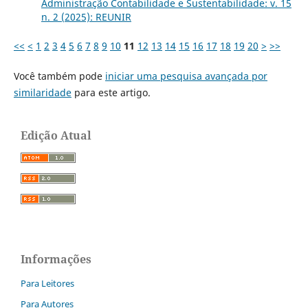
Administração Contabilidade e Sustentabilidade: v. 15
n. 2 (2025): REUNIR
<<
<
1
2
3
4
5
6
7
8
9
10
11
12
13
14
15
16
17
18
19
20
>
>>
Você também pode
iniciar uma pesquisa avançada por
similaridade
para este artigo.
Edição Atual
Informações
Para Leitores
Para Autores