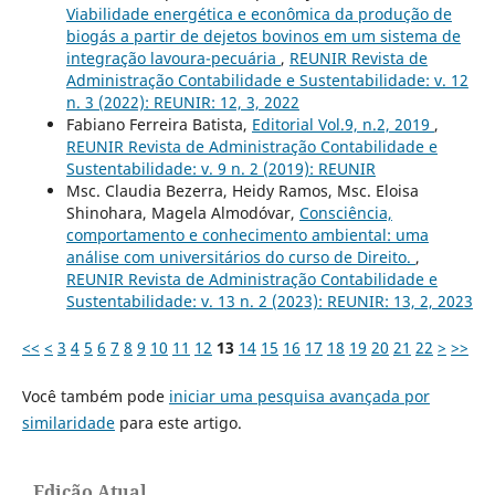
Viabilidade energética e econômica da produção de
biogás a partir de dejetos bovinos em um sistema de
integração lavoura-pecuária
,
REUNIR Revista de
Administração Contabilidade e Sustentabilidade: v. 12
n. 3 (2022): REUNIR: 12, 3, 2022
Fabiano Ferreira Batista,
Editorial Vol.9, n.2, 2019
,
REUNIR Revista de Administração Contabilidade e
Sustentabilidade: v. 9 n. 2 (2019): REUNIR
Msc. Claudia Bezerra, Heidy Ramos, Msc. Eloisa
Shinohara, Magela Almodóvar,
Consciência,
comportamento e conhecimento ambiental: uma
análise com universitários do curso de Direito.
,
REUNIR Revista de Administração Contabilidade e
Sustentabilidade: v. 13 n. 2 (2023): REUNIR: 13, 2, 2023
<<
<
3
4
5
6
7
8
9
10
11
12
13
14
15
16
17
18
19
20
21
22
>
>>
Você também pode
iniciar uma pesquisa avançada por
similaridade
para este artigo.
Edição Atual