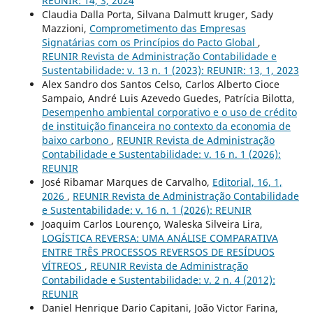
REUNIR: 14, 3, 2024
Claudia Dalla Porta, Silvana Dalmutt kruger, Sady
Mazzioni,
Comprometimento das Empresas
Signatárias com os Princípios do Pacto Global
,
REUNIR Revista de Administração Contabilidade e
Sustentabilidade: v. 13 n. 1 (2023): REUNIR: 13, 1, 2023
Alex Sandro dos Santos Celso, Carlos Alberto Cioce
Sampaio, André Luis Azevedo Guedes, Patrícia Bilotta,
Desempenho ambiental corporativo e o uso de crédito
de instituição financeira no contexto da economia de
baixo carbono
,
REUNIR Revista de Administração
Contabilidade e Sustentabilidade: v. 16 n. 1 (2026):
REUNIR
José Ribamar Marques de Carvalho,
Editorial, 16, 1,
2026
,
REUNIR Revista de Administração Contabilidade
e Sustentabilidade: v. 16 n. 1 (2026): REUNIR
Joaquim Carlos Lourenço, Waleska Silveira Lira,
LOGÍSTICA REVERSA: UMA ANÁLISE COMPARATIVA
ENTRE TRÊS PROCESSOS REVERSOS DE RESÍDUOS
VÍTREOS
,
REUNIR Revista de Administração
Contabilidade e Sustentabilidade: v. 2 n. 4 (2012):
REUNIR
Daniel Henrique Dario Capitani, João Victor Farina,