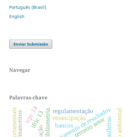
Português (Brasil)
English
Enviar Submissão
Navegar
Palavras-chave
icpc 14
gerenciamento de resultados
educação ambiental.
bibliometria.
regulamentação
ifric 13
emancipação
terceiro setor
bancos