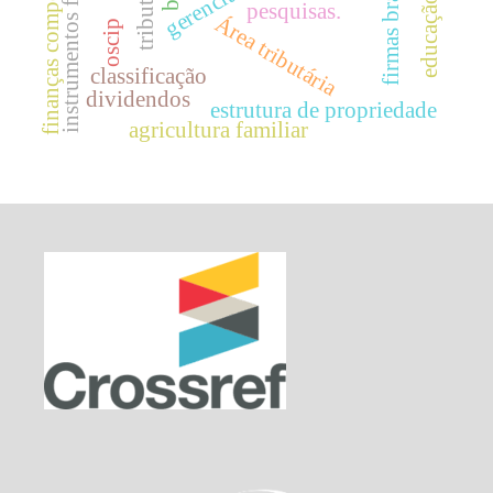
finanças comportamentais
instrumentos financeiros
firmas brasileiras.
tributação
pesquisas.
Área tributária
oscip
classificação
dividendos
estrutura de propriedade
agricultura familiar