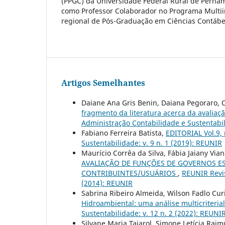
(PPGC) da Universidade Federal Rural de Pern
como Professor Colaborador no Programa Multiins
regional de Pós-Graduação em Ciências Contáb
Artigos Semelhantes
Daiane Ana Gris Benin, Daiana Pegoraro, C
fragmento da literatura acerca da avali
Administração Contabilidade e Sustentabili
Fabiano Ferreira Batista,
EDITORIAL Vol.9,
Sustentabilidade: v. 9 n. 1 (2019): REUNIR
Maurício Corrêa da Silva, Fábia Jaiany Via
AVALIAÇÃO DE FUNÇÕES DE GOVERNOS ES
CONTRIBUINTES/USUÁRIOS
,
REUNIR Revis
(2014): REUNIR
Sabrina Ribeiro Almeida, Wilson Fadlo Cur
Hidroambiental: uma análise multicriteria
Sustentabilidade: v. 12 n. 2 (2022): REUNIR
Silvane Maria Taiarol, Simone Letícia Raim