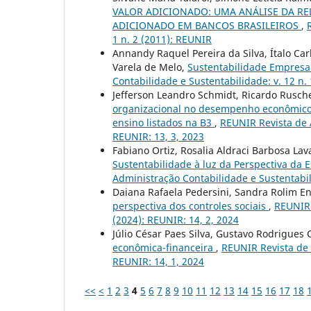
VALOR ADICIONADO: UMA ANÁLISE DA R
ADICIONADO EM BANCOS BRASILEIROS
,
1 n. 2 (2011): REUNIR
Annandy Raquel Pereira da Silva, Ítalo Car
Varela de Melo,
Sustentabilidade Empresa
Contabilidade e Sustentabilidade: v. 12 n. 
Jefferson Leandro Schmidt, Ricardo Rusche
organizacional no desempenho econômic
ensino listados na B3
,
REUNIR Revista de A
REUNIR: 13, 3, 2023
Fabiano Ortiz, Rosalia Aldraci Barbosa Lav
Sustentabilidade à luz da Perspectiva da 
Administração Contabilidade e Sustentabil
Daiana Rafaela Pedersini, Sandra Rolim En
perspectiva dos controles sociais
,
REUNIR 
(2024): REUNIR: 14, 2, 2024
Júlio César Paes Silva, Gustavo Rodrigues
econômica-financeira
,
REUNIR Revista de 
REUNIR: 14, 1, 2024
<<
<
1
2
3
4
5
6
7
8
9
10
11
12
13
14
15
16
17
18