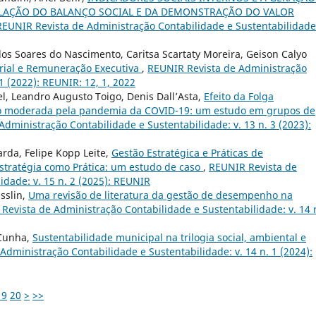
ELAÇÃO DO BALANÇO SOCIAL E DA DEMONSTRAÇÃO DO VALOR
REUNIR Revista de Administração Contabilidade e Sustentabilidade:
los Soares do Nascimento, Caritsa Scartaty Moreira, Geison Calyo
rial e Remuneração Executiva
,
REUNIR Revista de Administração
1 (2022): REUNIR: 12, 1, 2022
l, Leandro Augusto Toigo, Denis Dall’Asta,
Efeito da Folga
o moderada pela pandemia da COVID-19: um estudo em grupos de
dministração Contabilidade e Sustentabilidade: v. 13 n. 3 (2023):
arda, Felipe Kopp Leite,
Gestão Estratégica e Práticas de
Estratégia como Prática: um estudo de caso
,
REUNIR Revista de
idade: v. 15 n. 2 (2025): REUNIR
sslin,
Uma revisão de literatura da gestão de desempenho na
Revista de Administração Contabilidade e Sustentabilidade: v. 14 
 Cunha,
Sustentabilidade municipal na trilogia social, ambiental e
Administração Contabilidade e Sustentabilidade: v. 14 n. 1 (2024):
19
20
>
>>