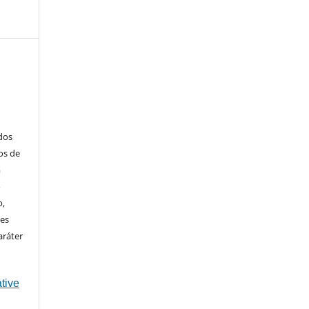
ados
os de
m
o
o,
ões
aráter
tive