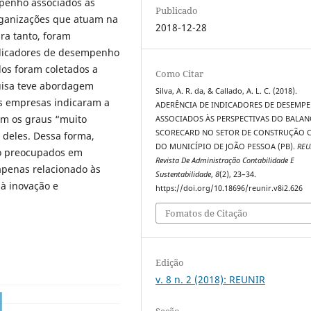
mpenho associados às
Publicado
ganizações que atuam na
2018-12-28
ara tanto, foram
indicadores de desempenho
dos foram coletados a
Como Citar
quisa teve abordagem
Silva, A. R. da, & Callado, A. L. C. (2018).
as empresas indicaram a
ADERÊNCIA DE INDICADORES DE DESEMP
ram os graus “muito
ASSOCIADOS ÀS PERSPECTIVAS DO BALAN
SCORECARD NO SETOR DE CONSTRUÇÃO C
 deles. Dessa forma,
DO MUNICÍPIO DE JOÃO PESSOA (PB).
REU
ão preocupados em
Revista De Administração Contabilidade E
apenas relacionado às
Sustentabilidade
,
8
(2), 23–34.
à inovação e
https://doi.org/10.18696/reunir.v8i2.626
Fomatos de Citação
Edição
v. 8 n. 2 (2018): REUNIR
Seção