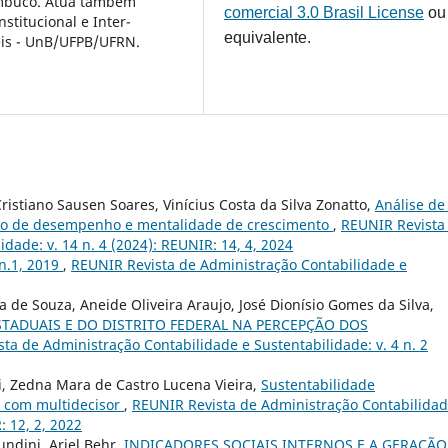
ambuco. Atua também
comercial 3.0 Brasil License
ou
titucional e Inter-
equivalente.
eis - UnB/UFPB/UFRN.
ristiano Sausen Soares, Vinícius Costa da Silva Zonatto,
Análise d
ação de desempenho e mentalidade de crescimento
,
REUNIR Revista
dade: v. 14 n. 4 (2024): REUNIR: 14, 4, 2024
 n.1, 2019
,
REUNIR Revista de Administração Contabilidade e
na de Souza, Aneide Oliveira Araujo, José Dionísio Gomes da Silva,
TADUAIS E DO DISTRITO FEDERAL NA PERCEPÇÃO DOS
ta de Administração Contabilidade e Sustentabilidade: v. 4 n. 2
i, Zedna Mara de Castro Lucena Vieira,
Sustentabilidade
l com multidecisor
,
REUNIR Revista de Administração Contabilidad
: 12, 2, 2022
undini, Ariel Behr,
INDICADORES SOCIAIS INTERNOS E A GERAÇÃO