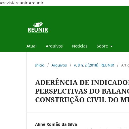
#revistareunir #reunir
Atual
Arquivos
Notícias
Sobre
Início
/
Arquivos
/
v. 8 n. 2 (2018): REUNIR
/
Arti
ADERÊNCIA DE INDICADO
PERSPECTIVAS DO BALAN
CONSTRUÇÃO CIVIL DO MU
Aline Romão da Silva