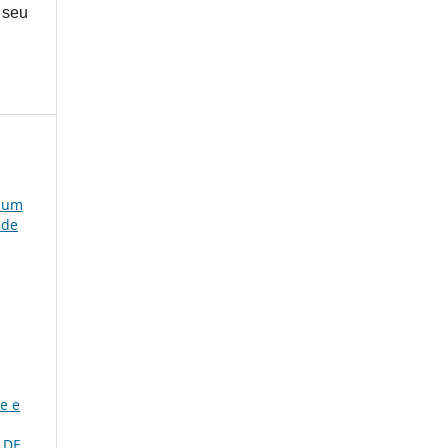
 seu
e um
 de
e e
 DE