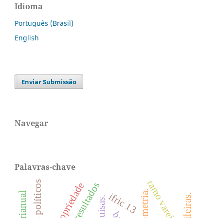
Idioma
Português (Brasil)
English
Enviar Submissão
Navegar
Palavras-chave
ramo varejista
custos políticos
bibliometria.
ifric 13
pesquisas.