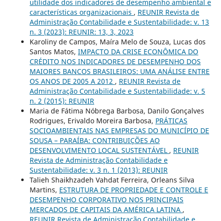
utilidade dos indicadores de desempenho ambiental e
características organizacionais
,
REUNIR Revista de
Administração Contabilidade e Sustentabilidade: v. 13
n. 3 (2023): REUNIR: 13, 3, 2023
Karoliny de Campos, Maíra Melo de Souza, Lucas dos
Santos Matos,
IMPACTO DA CRISE ECONÔMICA DO
CRÉDITO NOS INDICADORES DE DESEMPENHO DOS
MAIORES BANCOS BRASILEIROS: UMA ANÁLISE ENTRE
OS ANOS DE 2005 A 2012
,
REUNIR Revista de
Administração Contabilidade e Sustentabilidade: v. 5
n. 2 (2015): REUNIR
Maria de Fátima Nóbrega Barbosa, Danilo Gonçalves
Rodrigues, Erivaldo Moreira Barbosa,
PRÁTICAS
SOCIOAMBIENTAIS NAS EMPRESAS DO MUNICÍPIO DE
SOUSA – PARAÍBA: CONTRIBUIÇÕES AO
DESENVOLVIMENTO LOCAL SUSTENTÁVEL
,
REUNIR
Revista de Administração Contabilidade e
Sustentabilidade: v. 3 n. 1 (2013): REUNIR
Talieh Shaikhzadeh Vahdat Ferreira, Orleans Silva
Martins,
ESTRUTURA DE PROPRIEDADE E CONTROLE E
DESEMPENHO CORPORATIVO NOS PRINCIPAIS
MERCADOS DE CAPITAIS DA AMÉRICA LATINA
,
REUNIR Revista de Administração Contabilidade e