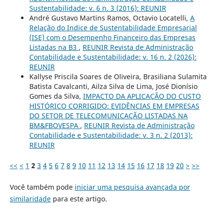
Sustentabilidade: v. 6 n. 3 (2016): REUNIR
André Gustavo Martins Ramos, Octavio Locatelli,
A
Relação do Indice de Sustentabilidade Empresarial
(ISE) com o Desempenho Financeiro das Empresas
Listadas na B3
,
REUNIR Revista de Administração
Contabilidade e Sustentabilidade: v. 16 n. 2 (2026):
REUNIR
Kallyse Priscila Soares de Oliveira, Brasiliana Sulamita
Batista Cavalcanti, Ailza Silva de Lima, José Dionísio
Gomes da Silva,
IMPACTO DA APLICAÇÃO DO CUSTO
HISTÓRICO CORRIGIDO: EVIDÊNCIAS EM EMPRESAS
DO SETOR DE TELECOMUNICAÇÃO LISTADAS NA
BM&FBOVESPA
,
REUNIR Revista de Administração
Contabilidade e Sustentabilidade: v. 3 n. 2 (2013):
REUNIR
<<
<
1
2
3
4
5
6
7
8
9
10
11
12
13
14
15
16
17
18
19
20
>
>>
Você também pode
iniciar uma pesquisa avançada por
similaridade
para este artigo.